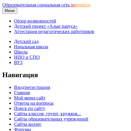
Образовательная социальная сеть
ns
portal.ru
Меню
Обзор возможностей
Детский проект «Алые паруса»
Аттестация педагогических работников
Детский сад
Начальная школа
Школа
НПО и СПО
ВУЗ
Навигация
Вход/регистрация
Главная
Мой мини-сайт
Ответы на вопросы
Поиск по сайту
Сайты классов, групп, кружков...
Сайты образовательных учреждений
Сайты коллег
Форумы