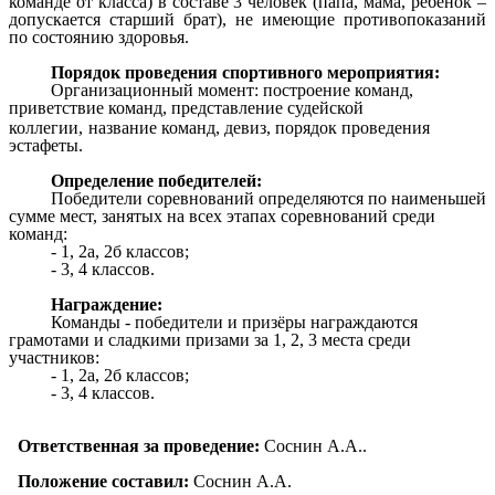
команде от класса) в составе 3 человек (папа, мама, ребенок –
допускается старший брат), не имеющие противопоказаний
по состоянию здоровья.
Порядок проведения спортивного мероприятия:
Организационный момент: построение команд,
приветствие команд, представление судейской
коллегии,
название команд, девиз, порядок проведения
эстафеты.
Определение победителей:
Победители соревнований определяются по наименьшей
сумме мест, занятых на всех этапах соревнований среди
команд:
- 1, 2а, 2б классов;
- 3, 4 классов.
Награждение:
Команды - победители и призёры награждаются
грамотами и сладкими призами за 1, 2, 3 места среди
участников:
- 1, 2а, 2б классов;
- 3, 4 классов.
Ответственная за проведение:
Соснин А.А..
Положение составил:
Соснин А.А.