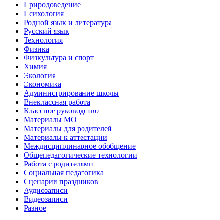
Природоведение
Психология
Родной язык и литература
Русский язык
Технология
Физика
Физкультура и спорт
Химия
Экология
Экономика
Администрирование школы
Внеклассная работа
Классное руководство
Материалы МО
Материалы для родителей
Материалы к аттестации
Междисциплинарное обобщение
Общепедагогические технологии
Работа с родителями
Социальная педагогика
Сценарии праздников
Аудиозаписи
Видеозаписи
Разное