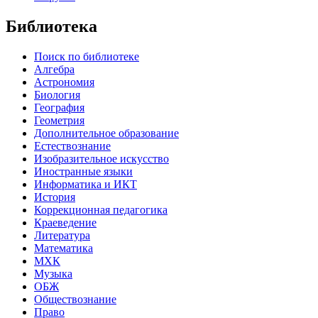
Библиотека
Поиск по библиотеке
Алгебра
Астрономия
Биология
География
Геометрия
Дополнительное образование
Естествознание
Изобразительное искусство
Иностранные языки
Информатика и ИКТ
История
Коррекционная педагогика
Краеведение
Литература
Математика
МХК
Музыка
ОБЖ
Обществознание
Право