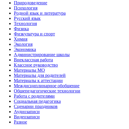
Природоведение
Психология
Родной язык и литература
Русский язык
Технология
Физика
Физкультура и спорт
Химия
Экология
Экономика
Администрирование школы
Внеклассная работа
Классное руководство
Материалы МО
Материалы для родителей
Материалы к аттестации
Междисциплинарное обобщение
Общепедагогические технологии
Работа с родителями
Социальная педагогика
Сценарии праздников
Аудиозаписи
Видеозаписи
Разное