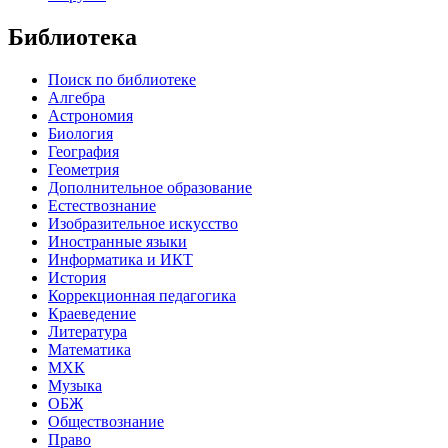
Библиотека
Поиск по библиотеке
Алгебра
Астрономия
Биология
География
Геометрия
Дополнительное образование
Естествознание
Изобразительное искусство
Иностранные языки
Информатика и ИКТ
История
Коррекционная педагогика
Краеведение
Литература
Математика
МХК
Музыка
ОБЖ
Обществознание
Право