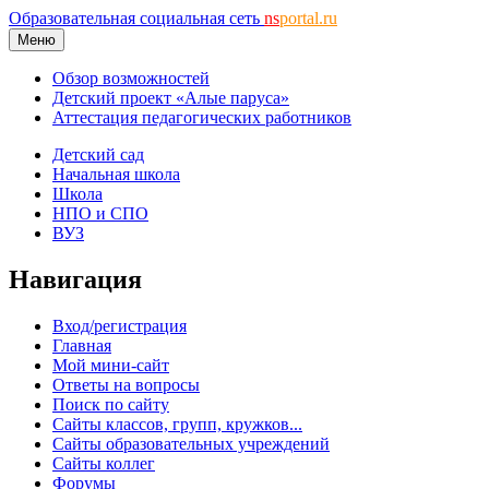
Образовательная социальная сеть
ns
portal.ru
Меню
Обзор возможностей
Детский проект «Алые паруса»
Аттестация педагогических работников
Детский сад
Начальная школа
Школа
НПО и СПО
ВУЗ
Навигация
Вход/регистрация
Главная
Мой мини-сайт
Ответы на вопросы
Поиск по сайту
Сайты классов, групп, кружков...
Сайты образовательных учреждений
Сайты коллег
Форумы