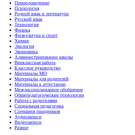
Природоведение
Психология
Родной язык и литература
Русский язык
Технология
Физика
Физкультура и спорт
Химия
Экология
Экономика
Администрирование школы
Внеклассная работа
Классное руководство
Материалы МО
Материалы для родителей
Материалы к аттестации
Междисциплинарное обобщение
Общепедагогические технологии
Работа с родителями
Социальная педагогика
Сценарии праздников
Аудиозаписи
Видеозаписи
Разное