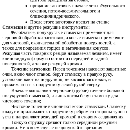
придание заготовке- вначале четырёхугольного
сечения, потом-восьмиугольного и
близкоцилиндрического.
После этого заготовку крепят на станке.
Стамески
и другие режущие инструменты:
Желобчатые, полукруглые стамески применяют для
черновой обработки заготовок, а косые стамески применяют
для чистовой, окончательной обработки поверхностей, а
также для подрезания торцов и вытачивания конусов.
Режущая часть токарных резцов называемая лезвием, имеет
клиновидную форму и состоит из передней и задней
поверхностей, а также режущей кромки.
Точение заготовки
. Перед точением надевают защитные
очки, вклю чают станок, берут стамеску в правую руку,
устанавли вают на подручник, не касаясь заготовки, и
прижимают ее к подручнику левой рукой сверху.
Вначале выполняют черновое (грубое) точение большой
полукруглой стамеской, и лишь потом берут стамеску для
чистового точения;
Чистовое точение выполняют косой стамеской. Стамеску
кладут и прижимают к подручнику ребром со стороны тупого
угла и направляют режущей кромкой в сторону ее движения.
Тонкую стружку срезают только серединой режущей
кромки. Ни в коем случае не допускайте врезания