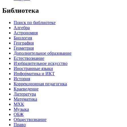
Библиотека
Поиск по библиотеке
Алгебра
Астрономия
Биология
География
Геометрия
Дополнительное образование
Естествознание
Изобразительное искусство
Иностранные языки
Информатика и ИКТ
История
Коррекционная педагогика
Краеведение
Литература
Математика
МХК
Музыка
ОБЖ
Обществознание
Право