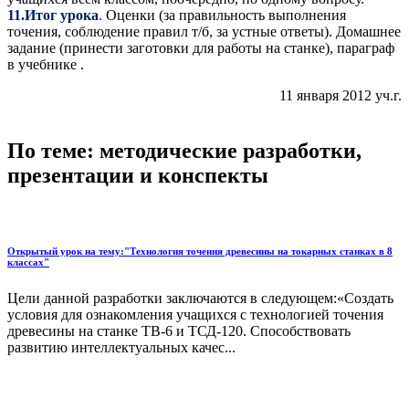
11.Итог урока
.
Оценки (за правильность выполнения
точения, соблюдение правил т/б, за устные ответы). Домашнее
задание (принести заготовки для работы на станке), параграф
в учебнике .
11 января 2012 уч.г.
По теме: методические разработки,
презентации и конспекты
Открытый урок на тему:"Технология точения древесины на токарных станках в 8
классах"
Цели данной разработки заключаются в следующем:«Создать
условия для ознакомления учащихся с технологией точения
древесины на станке ТВ-6 и ТСД-120. Способствовать
развитию интеллектуальных качес...