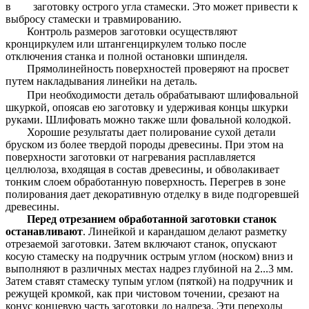
в заготовку острого угла стамески. Это может привести к
выбросу стамески и травмированию.
Контроль размеров заготовки осуществляют
кронциркулем или штангенциркулем только после
отключения станка и полной остановки шпинделя.
Прямолинейность поверхностей проверяют на просвет
путем накладывания линейки на деталь.
При необходимости деталь обрабатывают шлифовальной
шкуркой, опоясав ею заготовку и удерживая концы шкурки
руками. Шлифовать можно также шли фовальной колодкой.
Хорошие результаты дает полирование сухой детали
бруском из более твердой породы древесины. При этом на
поверхности заготовки от нагревания расплавляется
целлюлоза, входящая в состав древесины, и обволакивает
тонким слоем обработанную поверхность. Перегрев в зоне
полирования дает декоративную отделку в виде подгоревшей
древесины.
Перед отрезанием обработанной заготовки станок
останавливают
. Линейкой и карандашом делают разметку
отрезаемой заготовки. Затем включают станок, опускают
косую стамеску на подручник острым углом (носком) вниз и
выполняют в различных местах надрез глубиной на 2...3 мм.
Затем ставят стамеску тупым углом (пяткой) на подручник и
режущей кромкой, как при чистовом точении, срезают на
конус концевую часть заготовки до надреза. Эти переходы