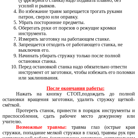
(у фрезерного станка) надо подавать плавно, без
усилий и рывков.
Во избежание травм запрещается трогать руками
патрон, сверло или оправку.
Убрать посторонние предметы.
Оберегать руки от порезов о режущие кромки
инструмента.
Измерять заготовку на работающем станке.
Запрещается отходить от работающего станка, не
выключив его.
Начинать убирать стружку только после полной
остановки станка.
Перед остановкой станка надо обязательно отвести
инструмент от заготовки, чтобы избежать его поломки
или заклинивания.
После окончания работы:
Нажать на кнопку СТОП,подождать до полной
остановки вращения заготовки, удалить стружку щеткой-
смёткой.
Протереть станок, привести в порядок инструменты и
приспособления, сдать рабочее место дежурному или
учителю.
Возможные травмы:
травма глаз (острые края
стружки, попадание мелкой стружки в глаза), травмы рук при