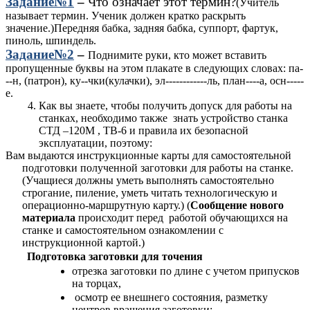
Задание№1
–
Что означает этот термин?
(Учитель
называет термин. Ученик должен кратко раскрыть
значение.)Передняя бабка, задняя бабка, суппорт, фартук,
пиноль, шпиндель.
Задание№2
–
Поднимите руки, кто может вставить
пропущенные буквы на этом плакате в следующих словах: па-
--н, (патрон), ку--чки(кулачки), эл------------ль, план----а, осн-----
е.
Как вы знаете, чтобы получить допуск для работы на
станках, необходимо также знать устройство станка
СТД –120М , ТВ-6 и правила их безопасной
эксплуатации, поэтому:
Вам выдаются инструкционные карты для самостоятельной
подготовки полученной заготовки для работы на станке.
(Учащиеся должны уметь выполнять самостоятельно
строгание, пиление, уметь читать технологическую и
операционно-маршрутную карту.) (
Сообщение нового
материала
происходит перед работой обучающихся на
станке и самостоятельном ознакомлении с
инструкционной картой.)
Подготовка заготовки для точения
отрезка заготовки по длине с учетом припусков
на торцах,
осмотр ее внешнего состояния, разметку
центров вращения заготовки;