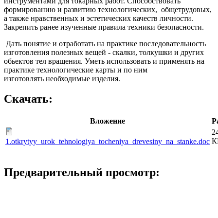
инструментами для токарных работ. Способствовать
формированию и развитию технологических, общетрудовых,
а также нравственных и эстетических качеств личности.
Закрепить ранее изученные правила техники безопасности.
Дать понятие и отработать на практике последовательность
изготовления полезных вещей - скалки, толкушки и других
обьектов тел вращения. Уметь использовать и применять на
практике технологические карты и по ним
изготовлять необходимые изделия.
Скачать:
Вложение
Р
2
К
1.otkrytyy_urok_tehnologiya_tocheniya_drevesiny_na_stanke.doc
Предварительный просмотр: