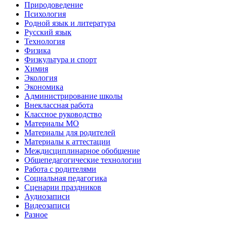
Природоведение
Психология
Родной язык и литература
Русский язык
Технология
Физика
Физкультура и спорт
Химия
Экология
Экономика
Администрирование школы
Внеклассная работа
Классное руководство
Материалы МО
Материалы для родителей
Материалы к аттестации
Междисциплинарное обобщение
Общепедагогические технологии
Работа с родителями
Социальная педагогика
Сценарии праздников
Аудиозаписи
Видеозаписи
Разное