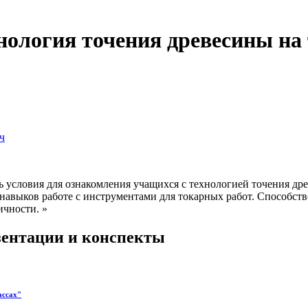
ология точения древесины на 
ч
ь условия для ознакомления учащихся с технологией точения др
навыков работе с инструментами для токарных работ. Способст
ичности. »
езентации и конспекты
ассах"