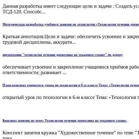
Данная разработка имеет следующие цели и задачи : Создать у
ТСД-120. Способс...
Методическая разработка учебного занятия по технологии «Технология точения древ
Краткая аннотация.Цели и задачи: обеспечить усвоение и зак
трудовой дисциплины, аккуратн...
презентация "технология точения древесины на токарном станке" по дереву
обеспечивает усвоение и закрепление учащимися приёмов рабо
ответственности; развивает ...
План-конспект открытого урока по технологии в 6-м классе Тема: «Технология точе
открытый урок по технологии в 6-м классе Тема: «Технология т
Конспект занятия по теме: Технология точения древесины на токарном станке.
Конспект занятия кружка "Художественное точение" по теме "Т
тока...