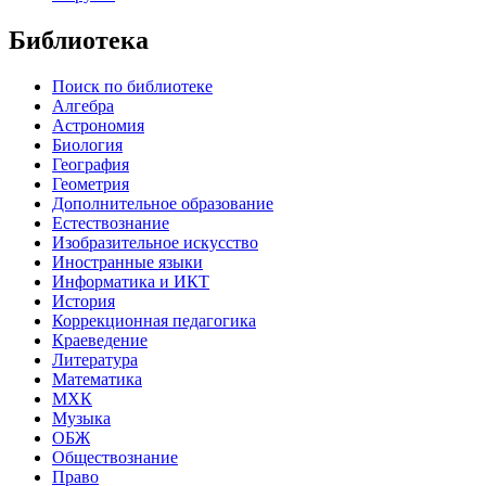
Библиотека
Поиск по библиотеке
Алгебра
Астрономия
Биология
География
Геометрия
Дополнительное образование
Естествознание
Изобразительное искусство
Иностранные языки
Информатика и ИКТ
История
Коррекционная педагогика
Краеведение
Литература
Математика
МХК
Музыка
ОБЖ
Обществознание
Право