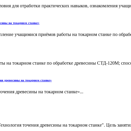
словия для отработки практических навыков, ознакомления учащи
есины на токарном станке»
репление учащимися приёмов работы на то­карном станке по обр
ты на то­карном станке по обработке древесины СТД-120М; спо
ния древесины на токарном станке»
очения древесины на токарном станке»...
ехнология точения древесины на токарном станке". Цель заняти