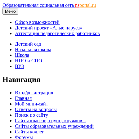
Образовательная социальная сеть
ns
portal.ru
Меню
Обзор возможностей
Детский проект «Алые паруса»
Аттестация педагогических работников
Детский сад
Начальная школа
Школа
НПО и СПО
ВУЗ
Навигация
Вход/регистрация
Главная
Мой мини-сайт
Ответы на вопросы
Поиск по сайту
Сайты классов, групп, кружков...
Сайты образовательных учреждений
Сайты коллег
Форумы