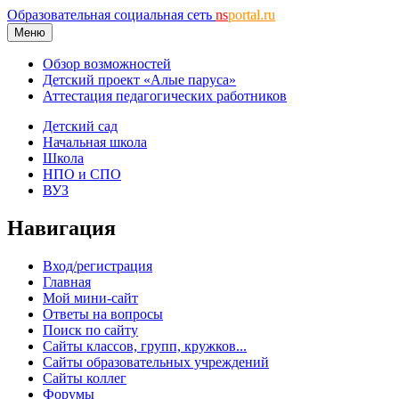
Образовательная социальная сеть
ns
portal.ru
Меню
Обзор возможностей
Детский проект «Алые паруса»
Аттестация педагогических работников
Детский сад
Начальная школа
Школа
НПО и СПО
ВУЗ
Навигация
Вход/регистрация
Главная
Мой мини-сайт
Ответы на вопросы
Поиск по сайту
Сайты классов, групп, кружков...
Сайты образовательных учреждений
Сайты коллег
Форумы