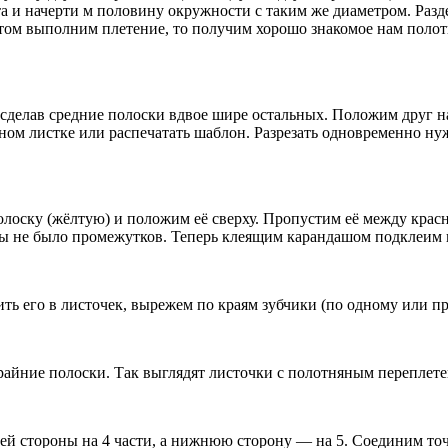
а и начерти м половину окружности с таким же диаметром. Раз
потом выполним плетение, то получим хорошо знакомое нам поло
сделав средние полоски вдвое шире остальных. Положим друг н
ном листке или распечатать шаблон. Разрезать одновременно нуж
оску (жёлтую) и положим её сверху. Пропустим её между красн
обы не было промежутков. Теперь клеящим карандашом подклеим в
ить его в листочек, вырежем по краям зубчики (по одному или
айние полоски. Так выглядят листочки с полотняным переплете
й стороны на 4 части, а нижнюю сторону — на 5. Соединим точ