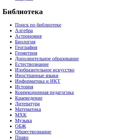
Библиотека
Поиск по библиотеке
Алгебра
Астрономия
Биология
География
Геометрия
Дополнительное образование
Естествознание
Изобразительное искусство
Иностранные языки
Информатика и ИКТ
История
Коррекционная педагогика
Краеведение
Литература
Математика
МХК
Музыка
ОБЖ
Обществознание
Право