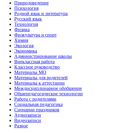
Природоведение
Психология
Родной язык и литература
Русский язык
Технология
Физика
Физкультура и спорт
Химия
Экология
Экономика
Администрирование школы
Внеклассная работа
Классное руководство
Материалы МО
Материалы для родителей
Материалы к аттестации
Междисциплинарное обобщение
Общепедагогические технологии
Работа с родителями
Социальная педагогика
Сценарии праздников
Аудиозаписи
Видеозаписи
Разное