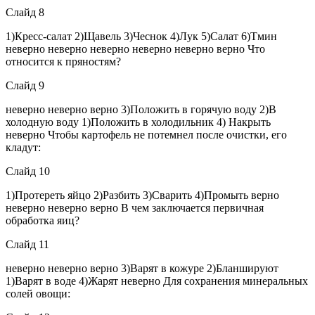
Слайд 8
1)Кресс-салат 2)Щавель 3)Чеснок 4)Лук 5)Салат 6)Тмин
неверно неверно неверно неверно неверно верно Что
относится к пряностям?
Слайд 9
неверно неверно верно 3)Положить в горячую воду 2)В
холодную воду 1)Положить в холодильник 4) Накрыть
неверно Чтобы картофель не потемнел после очистки, его
кладут:
Слайд 10
1)Протереть яйцо 2)Разбить 3)Сварить 4)Промыть верно
неверно неверно верно В чем заключается первичная
обработка яиц?
Слайд 11
неверно неверно верно 3)Варят в кожуре 2)Бланшируют
1)Варят в воде 4)Жарят неверно Для сохранения минеральных
солей овощи: