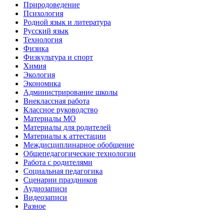
Природоведение
Психология
Родной язык и литература
Русский язык
Технология
Физика
Физкультура и спорт
Химия
Экология
Экономика
Администрирование школы
Внеклассная работа
Классное руководство
Материалы МО
Материалы для родителей
Материалы к аттестации
Междисциплинарное обобщение
Общепедагогические технологии
Работа с родителями
Социальная педагогика
Сценарии праздников
Аудиозаписи
Видеозаписи
Разное