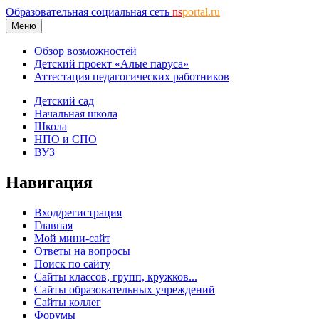
Образовательная социальная сеть
ns
portal.ru
Меню
Обзор возможностей
Детский проект «Алые паруса»
Аттестация педагогических работников
Детский сад
Начальная школа
Школа
НПО и СПО
ВУЗ
Навигация
Вход/регистрация
Главная
Мой мини-сайт
Ответы на вопросы
Поиск по сайту
Сайты классов, групп, кружков...
Сайты образовательных учреждений
Сайты коллег
Форумы