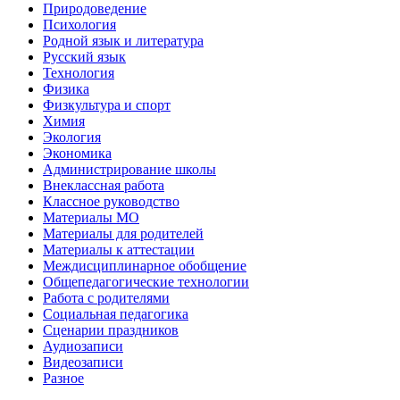
Природоведение
Психология
Родной язык и литература
Русский язык
Технология
Физика
Физкультура и спорт
Химия
Экология
Экономика
Администрирование школы
Внеклассная работа
Классное руководство
Материалы МО
Материалы для родителей
Материалы к аттестации
Междисциплинарное обобщение
Общепедагогические технологии
Работа с родителями
Социальная педагогика
Сценарии праздников
Аудиозаписи
Видеозаписи
Разное