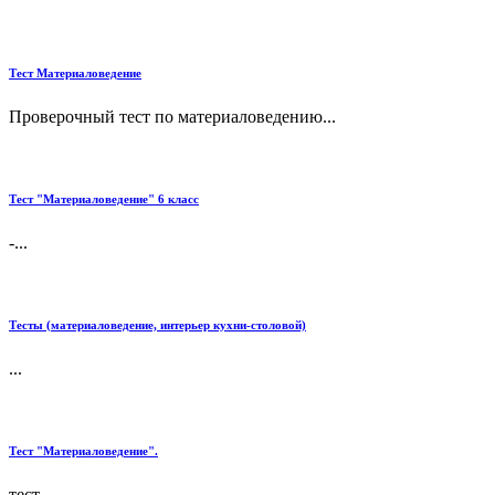
Тест Материаловедение
Проверочный тест по материаловедению...
Тест "Материаловедение" 6 класс
-...
Тесты (материаловедение, интерьер кухни-столовой)
...
Тест "Материаловедение".
тест...