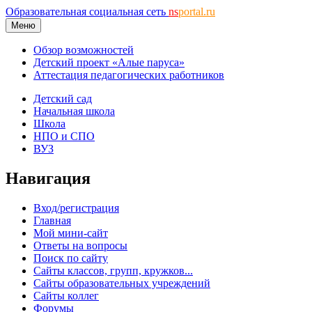
Образовательная социальная сеть
ns
portal.ru
Меню
Обзор возможностей
Детский проект «Алые паруса»
Аттестация педагогических работников
Детский сад
Начальная школа
Школа
НПО и СПО
ВУЗ
Навигация
Вход/регистрация
Главная
Мой мини-сайт
Ответы на вопросы
Поиск по сайту
Сайты классов, групп, кружков...
Сайты образовательных учреждений
Сайты коллег
Форумы