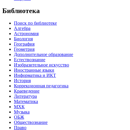
Библиотека
Поиск по библиотеке
Алгебра
Астрономия
Биология
География
Геометрия
Дополнительное образование
Естествознание
Изобразительное искусство
Иностранные языки
Информатика и ИКТ
История
Коррекционная педагогика
Краеведение
Литература
Математика
МХК
Музыка
ОБЖ
Обществознание
Право