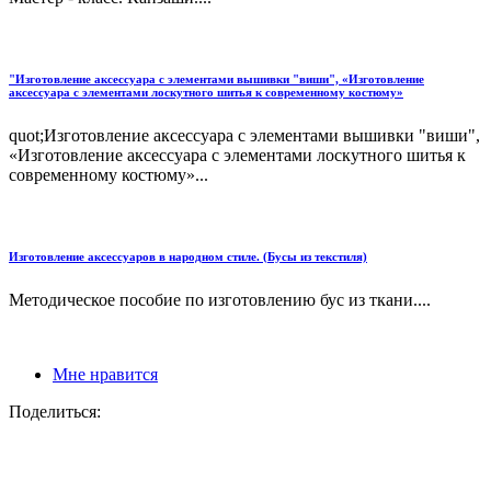
"Изготовление аксессуара с элементами вышивки "виши", «Изготовление
аксессуара с элементами лоскутного шитья к современному костюму»
quot;Изготовление аксессуара с элементами вышивки "виши",
«Изготовление аксессуара с элементами лоскутного шитья к
современному костюму»...
Изготовление аксессуаров в народном стиле. (Бусы из текстиля)
Методическое пособие по изготовлению бус из ткани....
Мне нравится
Поделиться: