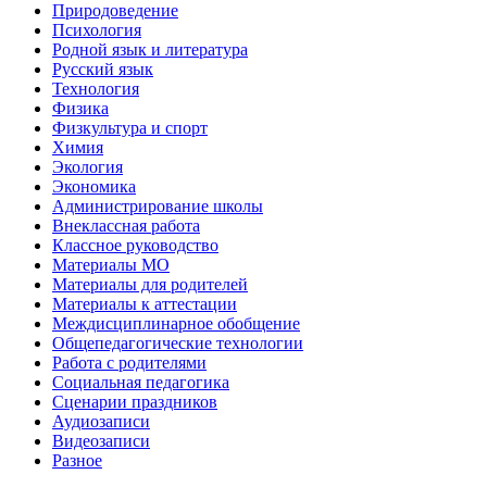
Природоведение
Психология
Родной язык и литература
Русский язык
Технология
Физика
Физкультура и спорт
Химия
Экология
Экономика
Администрирование школы
Внеклассная работа
Классное руководство
Материалы МО
Материалы для родителей
Материалы к аттестации
Междисциплинарное обобщение
Общепедагогические технологии
Работа с родителями
Социальная педагогика
Сценарии праздников
Аудиозаписи
Видеозаписи
Разное