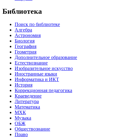
Библиотека
Поиск по библиотеке
Алгебра
Астрономия
Биология
География
Геометрия
Дополнительное образование
Естествознание
Изобразительное искусство
Иностранные языки
Информатика и ИКТ
История
Коррекционная педагогика
Краеведение
Литература
Математика
МХК
Музыка
ОБЖ
Обществознание
Право