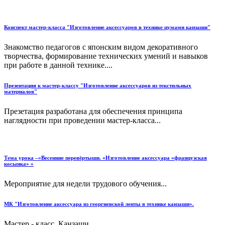
Конспект мастер-класса "Изготовление аксессуаров в технике цумами канзаши"
Знакомство педагогов с японским видом декоративного
творчества, формирование технических умений и навыков
при работе в данной технике....
Презентация к мастер-классу "Изготовление аксессуаров из текстильных
материалов"
Презетация разработана для обеспечения принципа
наглядности при проведении мастер-класса...
Тема урока –«Весенние перевёртыши. «Изготовление аксессуара «французская
косынка» »
Мероприятие для недели трудового обучения...
МК "Изготовление аксессуара из георгиевской ленты в технике канзаши».
Мастер - класс. Канзаши....