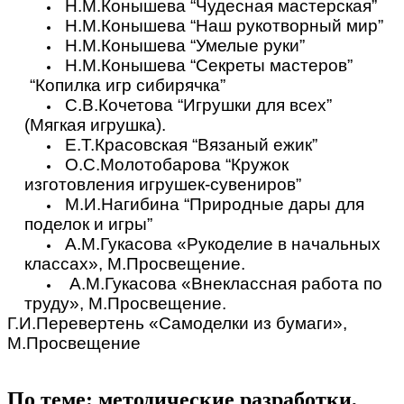
Н.М.Конышева “Чудесная мастерская”
Н.М.Конышева “Наш рукотворный мир”
Н.М.Конышева “Умелые руки”
Н.М.Конышева “Секреты мастеров”
“Копилка игр сибирячка”
С.В.Кочетова “Игрушки для всех”
(Мягкая игрушка).
Е.Т.Красовская “Вязаный ежик”
О.С.Молотобарова “Кружок
изготовления игрушек-сувениров”
М.И.Нагибина “Природные дары для
поделок и игры”
А.М.Гукасова «Рукоделие в начальных
классах», М.Просвещение.
А.М.Гукасова «Внеклассная работа по
труду», М.Просвещение.
Г.И.Перевертень «Самоделки из бумаги»,
М.Просвещение
По теме: методические разработки,