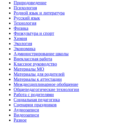
Природоведение
Психология
Родной язык и литература
Русский язык
Технология
Физика
Физкультура и спорт
Химия
Экология
Экономика
Администрирование школы
Внеклассная работа
Классное руководство
Материалы МО
Материалы для родителей
Материалы к аттестации
Междисциплинарное обобщение
Общепедагогические технологии
Работа с родителями
Социальная педагогика
Сценарии праздников
Аудиозаписи
Видеозаписи
Разное