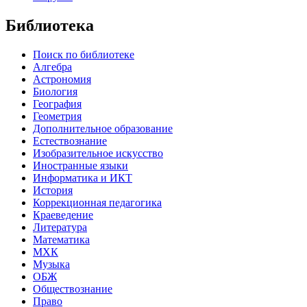
Библиотека
Поиск по библиотеке
Алгебра
Астрономия
Биология
География
Геометрия
Дополнительное образование
Естествознание
Изобразительное искусство
Иностранные языки
Информатика и ИКТ
История
Коррекционная педагогика
Краеведение
Литература
Математика
МХК
Музыка
ОБЖ
Обществознание
Право