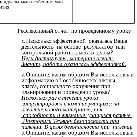
ивидуальными
особенностями
ития
Рефлексивный отчет по проведенному уроку
Насколько эффективной оказалась Ваша
деятельность на основе результатов или
контрольной работы класса в целом?
Цели достигнуты, материал освоен.
Значит, работа оказалась эффективной.
Опишите, каким образом Вы использовали
информацию об особенностях школы,
класса, социального окружения при
планировании и проведении урока?
Несколько раз в течение урока
концентрировал внимание учащихся на
освоение нового материала, т.к
способности и внимание учащихся разные.
Повторили Технику безопасности при
пилении. В целях безопасности при пилении
Опишите, каким образом Вы использовали