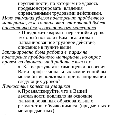
неуспешности, по которым не удалось
продемонстрировать владения
определенными трудовыми действиями.
Мало внимания уделял повторению пройденного
материала, т.к. считал, что этих знаний будет
достаточно для усвоения нового материала
Предложите вариант перестройки урока,
который позволит Вам реализовать
запланированное трудовое действие,
описанное в пункте выше.
Запланирована была работа в парах на
повторение пройденного материала, но опрос
провел во фронтальной работе с классом
Какие результаты самооценки освоения
Вами профессиональных компетенций вы
могли бы использовать при планировании
следующих уроков?
Личностные качества учащихся
Проанализируйте, что в Вашей
деятельности повлияло на освоение
запланированных образовательных
результатов обучающимися (предметных и
метапредметных).