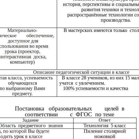
история, перспективы и социальны
развития техники и технол
распространённые технологии с
производства.
Материально-
В мастерских имеются только сто
хническое
обеспечение,
до
ступное
для
спользования
во
время
урока
(проектор,
интерактивная
доска,
компьютер)
Описание
педагогической
ситуации
в
классе
став
класса,
успеваемость
В классе 28 учеников, из них 15 мал
обучающихся
учатся с увлечением.
no
выбранному
Вами
100% успеваемости и качества
предмету.
Постановка образовательных целей в
соответствии с ФГОС по
теме
Задание
Ответ
Область
предметного
знания
Технология 5 класс
а,
по
которой
Вы
будете
Пиление столярной
водить
урок
в
классе
ножовкой