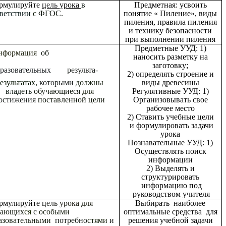
рмулируйте
цель
урока
в
Предметная: усвоить
тветствии
с
ФГОС.
понятие « Пиление», виды
пиления, правила пиления
и технику безопасности
при выполнении пиления
Предметные УУД: 1)
нформация
об
наносить разметку на
заготовку;
бразовательных
результа-
2) определять строение и
езультатах,
которыми
должны
виды древесины
владеть
обучающиеся
для
Регулятивные УУД: 1)
остижения
поставленной цели
Организовывать свое
рабочее место
2) Ставить учебные цели
и формулировать задачи
урока
Познавательные УУД: 1)
Осуществлять поиск
информации
2) Выделять и
структурировать
информацию под
руководством учителя
рмулируйте
цель
урока
для
Выбирать наиболее
чающих
ся
с
особыми
оптимальные средства для
азовательными
потребно
стями
и
решения учебной задачи