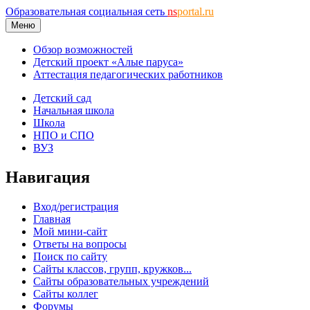
Образовательная социальная сеть
ns
portal.ru
Меню
Обзор возможностей
Детский проект «Алые паруса»
Аттестация педагогических работников
Детский сад
Начальная школа
Школа
НПО и СПО
ВУЗ
Навигация
Вход/регистрация
Главная
Мой мини-сайт
Ответы на вопросы
Поиск по сайту
Сайты классов, групп, кружков...
Сайты образовательных учреждений
Сайты коллег
Форумы