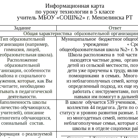
Информационная карта
по уроку технологии в 5 классе
учитель МБОУ «СОШ№2» г. Мензелинска РТ
Задание
Ответ
Общая
характеристика
образовательной
организаци
Тип
образовательной
Муниципальное бюджетное общеоб
рганизации
(наприм
ер,
учреждение « Сре
гимназия,
лицей,
общеобразовательная школа №2» г. 
еобразовательная
школа).
Школа расположена в той части 
Расположение
находятся частные дома, орган
образовательной
детей из сельской местности, поэ
ганизации,
особенности
дети уже приучены к труду, явл
района
и
социально
го
помощниками в семьях. Много 
ужения,
которые,
как
Вы
из неблагополучных семей, кото
считаете,
необходимо
определенный подход, их еще н
тывать
в
педагогической
работать с инструментами, по
де
ятельности.
навыки им помогут в дальне
Наполненность
школы
В школе обучается 539 учеников,
оличество
обучаю
щихся,
коллектив 44 педагога. Дети по 
учителей),
описание
статусу и уровню развития разные. 
нтингента
обучающихся,
из многодетных семей, неполные 
соииальный
состав.
неблагополучные семьи, которые с
школы и в отделе соцопеки рай
формация
о
реализуемой