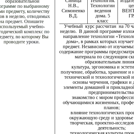
Синица
Технология.
Издат
образовательной
Н.В.,
Технологии
це
ограмме
по
выбранному
Симоненко
ведения
ВЕН
ми
предмету,
количеству
В.Д.
дома. 5
Г
сов
в
неделю,
отводимых
класс
на
предмет.
Опишите
Учебный курс рассчитан на 70 час
используемый
учебно-
неделю. В данной программе изло
тодический
комплекс
по
направление технологии «Технол
едмету,
no
ко
торому
Вы
дома», в рамках которых изучае
проводите
уроки.
предмет. Независимо от изучаемы
содержание программы предусматри
материала по следующим с
образовательным линия
культура, эргономика и эстети
получение, обработка, хранение и 
технической и технологической 
основы черчения, графики и 
элементы домашней и прикладно
предпринимательства
знакомство с миром професси
обучающимися жизненных, профе
планов;
влияние технологических про
окружающую среду и здоровье 
творческая, проектно-исследов
деятельность;
технологическая культура прои