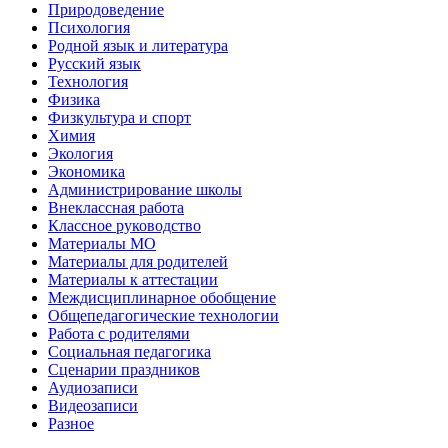
Природоведение
Психология
Родной язык и литература
Русский язык
Технология
Физика
Физкультура и спорт
Химия
Экология
Экономика
Администрирование школы
Внеклассная работа
Классное руководство
Материалы МО
Материалы для родителей
Материалы к аттестации
Междисциплинарное обобщение
Общепедагогические технологии
Работа с родителями
Социальная педагогика
Сценарии праздников
Аудиозаписи
Видеозаписи
Разное