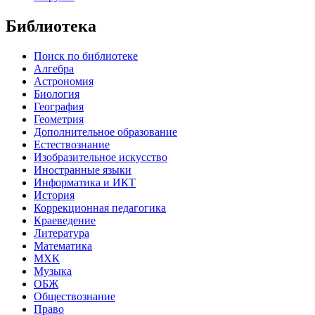
Библиотека
Поиск по библиотеке
Алгебра
Астрономия
Биология
География
Геометрия
Дополнительное образование
Естествознание
Изобразительное искусство
Иностранные языки
Информатика и ИКТ
История
Коррекционная педагогика
Краеведение
Литература
Математика
МХК
Музыка
ОБЖ
Обществознание
Право