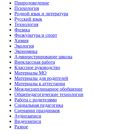
Природоведение
Психология
Родной язык и литература
Русский язык
Технология
Физика
Физкультура и спорт
Химия
Экология
Экономика
Администрирование школы
Внеклассная работа
Классное руководство
Материалы МО
Материалы для родителей
Материалы к аттестации
Междисциплинарное обобщение
Общепедагогические технологии
Работа с родителями
Социальная педагогика
Сценарии праздников
Аудиозаписи
Видеозаписи
Разное