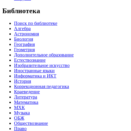
Библиотека
Поиск по библиотеке
Алгебра
Астрономия
Биология
География
Геометрия
Дополнительное образование
Естествознание
Изобразительное искусство
Иностранные языки
Информатика и ИКТ
История
Коррекционная педагогика
Краеведение
Литература
Математика
МХК
Музыка
ОБЖ
Обществознание
Право