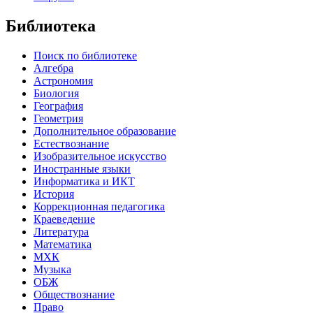
Библиотека
Поиск по библиотеке
Алгебра
Астрономия
Биология
География
Геометрия
Дополнительное образование
Естествознание
Изобразительное искусство
Иностранные языки
Информатика и ИКТ
История
Коррекционная педагогика
Краеведение
Литература
Математика
МХК
Музыка
ОБЖ
Обществознание
Право