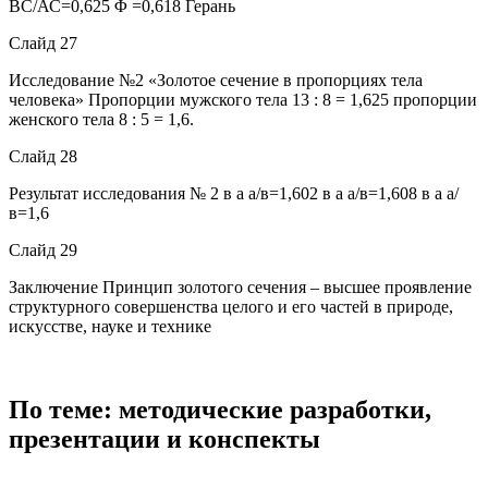
ВС/АС=0,625 Φ =0,618 Герань
Слайд 27
Исследование №2 «Золотое сечение в пропорциях тела
человека» Пропорции мужского тела 13 : 8 = 1,625 пропорции
женского тела 8 : 5 = 1,6.
Слайд 28
Результат исследования № 2 в а а/в=1,602 в а а/в=1,608 в а а/
в=1,6
Слайд 29
Заключение Принцип золотого сечения – высшее проявление
структурного совершенства целого и его частей в природе,
искусстве, науке и технике
По теме: методические разработки,
презентации и конспекты