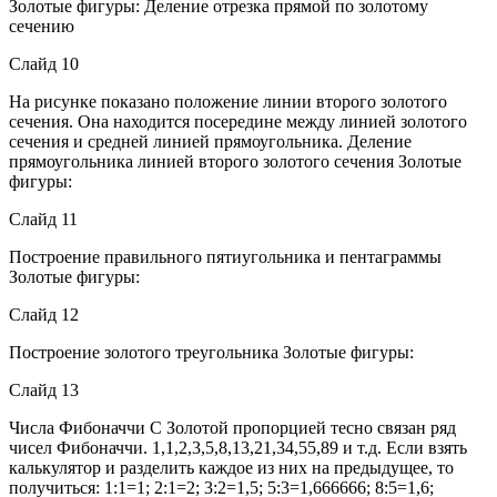
Золотые фигуры: Деление отрезка прямой по золотому
сечению
Слайд 10
На рисунке показано положение линии второго золотого
сечения. Она находится посередине между линией золотого
сечения и средней линией прямоугольника. Деление
прямоугольника линией второго золотого сечения Золотые
фигуры:
Слайд 11
Построение правильного пятиугольника и пентаграммы
Золотые фигуры:
Слайд 12
Построение золотого треугольника Золотые фигуры:
Слайд 13
Числа Фибоначчи С Золотой пропорцией тесно связан ряд
чисел Фибоначчи. 1,1,2,3,5,8,13,21,34,55,89 и т.д. Если взять
калькулятор и разделить каждое из них на предыдущее, то
получиться: 1:1=1; 2:1=2; 3:2=1,5; 5:3=1,666666; 8:5=1,6;