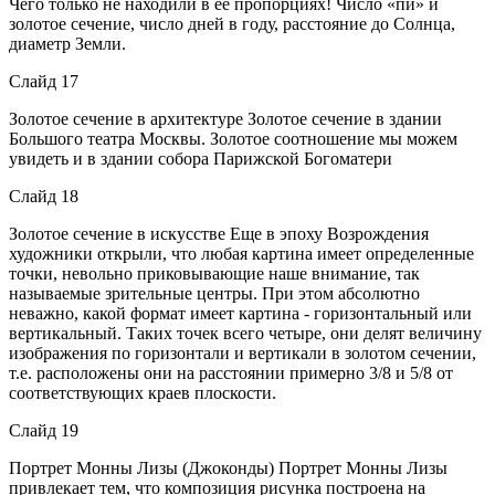
Чего только не находили в ее пропорциях! Число «пи» и
золотое сечение, число дней в году, расстояние до Солнца,
диаметр Земли.
Слайд 17
Золотое сечение в архитектуре Золотое сечение в здании
Большого театра Москвы. Золотое соотношение мы можем
увидеть и в здании собора Парижской Богоматери
Слайд 18
Золотое сечение в искусстве Еще в эпоху Возрождения
художники открыли, что любая картина имеет определенные
точки, невольно приковывающие наше внимание, так
называемые зрительные центры. При этом абсолютно
неважно, какой формат имеет картина - горизонтальный или
вертикальный. Таких точек всего четыре, они делят величину
изображения по горизонтали и вертикали в золотом сечении,
т.е. расположены они на расстоянии примерно 3/8 и 5/8 от
соответствующих краев плоскости.
Слайд 19
Портрет Монны Лизы (Джоконды) Портрет Монны Лизы
привлекает тем, что композиция рисунка построена на