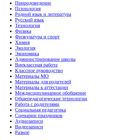
Природоведение
Психология
Родной язык и литература
Русский язык
Технология
Физика
Физкультура и спорт
Химия
Экология
Экономика
Администрирование школы
Внеклассная работа
Классное руководство
Материалы МО
Материалы для родителей
Материалы к аттестации
Междисциплинарное обобщение
Общепедагогические технологии
Работа с родителями
Социальная педагогика
Сценарии праздников
Аудиозаписи
Видеозаписи
Разное