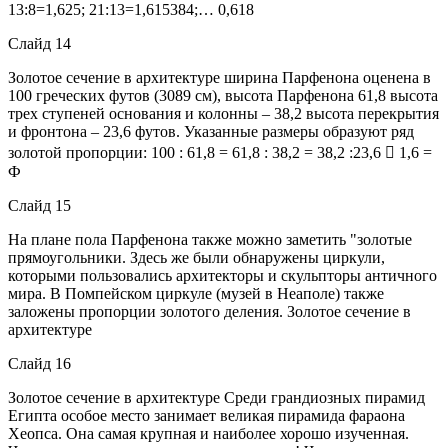
13:8=1,625; 21:13=1,615384;… 0,618
Слайд 14
Золотое сечение в архитектуре ширина Парфенона оценена в
100 греческих футов (3089 см), высота Парфенона 61,8 высота
трех ступеней основания и колонны – 38,2 высота перекрытия
и фронтона – 23,6 футов. Указанные размеры образуют ряд
золотой пропорции: 100 : 61,8 = 61,8 : 38,2 = 38,2 :23,6  1,6 =
Ф
Слайд 15
На плане пола Парфенона также можно заметить "золотые
прямоугольники. Здесь же были обнаружены циркули,
которыми пользовались архитекторы и скульпторы античного
мира. В Помпейском циркуле (музей в Неаполе) также
заложены пропорции золотого деления. Золотое сечение в
архитектуре
Слайд 16
Золотое сечение в архитектуре Среди грандиозных пирамид
Египта особое место занимает великая пирамида фараона
Хеопса. Она самая крупная и наиболее хорошо изученная.