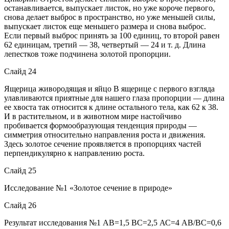
останавливается, выпускает листок, но уже короче первого,
снова делает выброс в пространство, но уже меньшей силы,
выпускает листок еще меньшего размера и снова выброс.
Если первый выброс принять за 100 единиц, то второй равен
62 единицам, третий — 38, четвертый — 24 и т. д. Длина
лепестков тоже подчинена золотой пропорции.
Слайд 24
Ящерица живородящая и яйцо В ящерице с первого взгляда
улавливаются приятные для нашего глаза пропорции — длина
ее хвоста так относится к длине остального тела, как 62 к 38.
И в растительном, и в животном мире настойчиво
пробивается формообразующая тенденция природы —
симметрия относительно направления роста и движения.
Здесь золотое сечение проявляется в пропорциях частей
перпендикулярно к направлению роста.
Слайд 25
Исследование №1 «Золотое сечение в природе»
Слайд 26
Результат исследования №1 АВ=1,5 ВС=2,5 АС=4 АВ/ВС=0,6