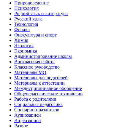
Природоведение
Психология
Родной язык и литература
Русский язык
Технология
Физика
Физкультура и спорт
Химия
Экология
Экономика
Администрирование школы
Внеклассная работа
Классное руководство
Материалы МО
Материалы для родителей
Материалы к аттестации
Междисциплинарное обобщение
Общепедагогические технологии
Работа с родителями
Социальная педагогика
Сценарии праздников
Аудиозаписи
Видеозаписи
Разное