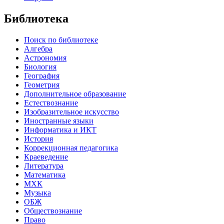
Библиотека
Поиск по библиотеке
Алгебра
Астрономия
Биология
География
Геометрия
Дополнительное образование
Естествознание
Изобразительное искусство
Иностранные языки
Информатика и ИКТ
История
Коррекционная педагогика
Краеведение
Литература
Математика
МХК
Музыка
ОБЖ
Обществознание
Право