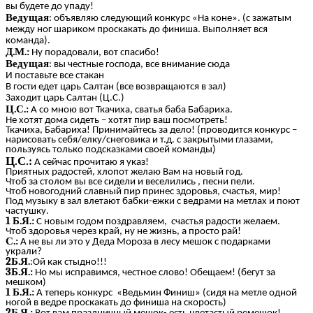
вы будете до упаду!
Ведущая
: объявляю следующий конкурс «На коне». (с зажатым
между ног шариком проскакать до финиша. Выполняет вся
команда).
Д.М.:
Ну порадовали, вот спасибо!
Ведущая
: вы честные господа, все внимание сюда
И поставьте все стакан
В гости едет царь Салтан (все возвращаются в зал)
Заходит царь Салтан (Ц.С.)
Ц.С.:
А со мною вот Ткачиха, сватья баба Бабариха.
Не хотят дома сидеть – хотят пир ваш посмотреть!
Ткачиха, Бабариха! Принимайтесь за дело! (проводится конкурс –
нарисовать себя/елку/снеговика и т.д. с закрытыми глазами,
пользуясь только подсказками своей команды)
Ц.С.:
А сейчас прочитаю я указ!
Приятных радостей, хлопот желаю Вам на новый год.
Чтоб за столом вы все сидели и веселились , песни пели.
Чтоб новогодний славный пир принес здоровья, счастья, мир!
Под музыку в зал влетают бабки-ежки с ведрами на метлах и поют
частушку.
1 Б.Я.:
С новым годом поздравляем, счастья радости желаем.
Чтоб здоровья через край, ну не жизнь, а просто рай!
С.:
А не вы ли это у Деда Мороза в лесу мешок с подарками
украли?
2Б.Я.
:Ой как стыдно!!!
3Б.Я.:
Но мы исправимся, честное слово! Обещаем! (бегут за
мешком)
1 Б.Я.:
А теперь конкурс «Ведьмин Финиш» (сидя на метле одной
ногой в ведре проскакать до финиша на скорость)
2Б.Я.: