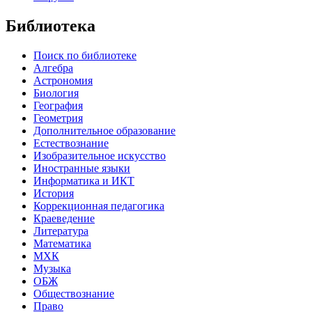
Библиотека
Поиск по библиотеке
Алгебра
Астрономия
Биология
География
Геометрия
Дополнительное образование
Естествознание
Изобразительное искусство
Иностранные языки
Информатика и ИКТ
История
Коррекционная педагогика
Краеведение
Литература
Математика
МХК
Музыка
ОБЖ
Обществознание
Право