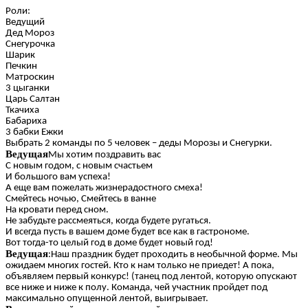
Роли:
Ведущий
Дед Мороз
Снегурочка
Шарик
Печкин
Матроскин
3 цыганки
Царь Салтан
Ткачиха
Бабариха
3 бабки Ежки
Выбрать 2 команды по 5 человек – деды Морозы и Снегурки.
Ведущая
Мы хотим поздравить вас
С новым годом, с новым счастьем
И большого вам успеха!
А еще вам пожелать жизнерадостного смеха!
Смейтесь ночью, Смейтесь в ванне
На кровати перед сном.
Не забудьте рассмеяться, когда будете ругаться.
И всегда пусть в вашем доме будет все как в гастрономе.
Вот тогда-то целый год в доме будет новый год!
Ведущая
:Наш праздник будет проходить в необычной форме. Мы
ожидаем многих гостей. Кто к нам только не приедет! А пока,
объявляем первый конкурс! (танец под лентой, которую опускают
все ниже и ниже к полу. Команда, чей участник пройдет под
максимально опущенной лентой, выигрывает.