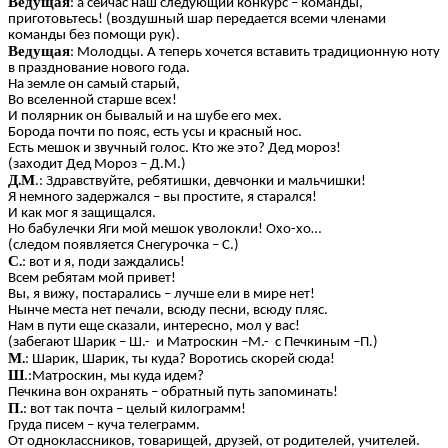
Ведущая
: а сейчас наш следующий конкурс – команды,
приготовьтесь! (воздушный шар передается всеми членами
команды без помощи рук).
Ведущая
: Молодцы. А теперь хочется вставить традиционную ноту
в празднование нового года.
На земле он самый старый,
Во вселенной старше всех!
И полярник он бывалый и на шубе его мех.
Борода почти по пояс, есть усы и красный нос.
Есть мешок и звучный голос. Кто же это? Дед мороз!
(заходит Дед Мороз – Д.М.)
Д.М
.: Здравствуйте, ребятишки, девчонки и мальчишки!
Я немного задержался – вы простите, я старался!
И как мог я защищался.
Но бабулечки Яги мой мешок уволокли! Охо-хо…
(следом появляется Снегурочка – С.)
С.
: вот и я, поди заждались!
Всем ребятам мой привет!
Вы, я вижу, постарались – лучше ели в мире нет!
Нынче места нет печали, всюду песни, всюду пляс.
Нам в пути еще сказали, интересно, мол у вас!
(забегают Шарик – Ш.- и Матроскин –М.- с Печкиным –П.)
М.
: Шарик, Шарик, ты куда? Воротись скорей сюда!
Ш
.:Матроскин, мы куда идем?
Печкина вон охранять – обратный путь запоминать!
П.
: вот так почта – целый килограмм!
Груда писем – куча телеграмм.
От одноклассников, товарищей, друзей, от родителей, учителей.