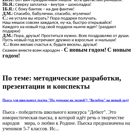
Вот вам праздничный мешок- есть цветастый ремешок!
3Б.Я.:
Сверху заплатка – внутри – шоколадка!
1Б.Я.:
С боку бантик – на дне фантик!
Д.М.:
Спасибо, бабулечки, спасибо, ягулечки!
С.:
не устали вы играть? Пора подарки получать.
Наш мешок совсем заждался, ну-ка, быстро открывайся!
Каждого на новый год свой подарок нынче ждет! (раздают
подарки)
Д.М.:
Пора, друзья! Проститься нужно. Всех поздравляю от души.
Пусть новый год встречают дружно и взрослые и малыши!
С.:
Всем желаю счастья я, будьте веселы, друзья!
С новым годом! С новым
Скажем вместе всем народом –
годом!
По теме: методические разработки,
презентации и конспекты
Пьеса для школьного театра "На дорожке на лесной"( "Колобок" на новый лад)
Пьеса - победитель школьного конкурса "Дебют". Это
юмористическая пьеска, в которой идёт речь о творчестве
народов мира, о любви к Родине. Пьеска предназначена на
учеников 5-7 классов. Ис...