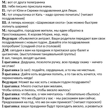
М.
: вот от друга телеграмма
Ш.
: тебе письмо прислала мама.
П.
: тут от Юли и Сережи поздравления для Леши.
М.
: тут открыточка от Кать – надо срочно почитать! (читают
поздравления)
Ш.
: А теперь конкурс «Шариковая охота» (как можно быстрее
лопнуть шарики)
М.:
прощайте, городские жители, мы едем обратно в
Простоквашино. К корове Мурке, мур, мур.
Ведущая
: объявляется антракт. Ваши родители передают вам свои
поздравления с новым годом. Давайте эти поздравления
попробуем! (сладкий стол в столовой)
Д.М
. сегодня к вам на праздник я пригласил шоу-балет и
цыганочек. (выступление танцевальной группы)
В зал, танцуя, входят цыгане.
1 цыганка
: Дедушка, позолоти ручку, всю правду скажу – ничего
не утаю!
2 цыганка
(в зал): подайте, сердешные, а то мы не местные.
3 цыганка
: Дайте хоть водички попить, а то так есть хочется, что
переночевать негде!
Ведущая
: Может вы нас хоть с новым годом поздравите?
1 цыганка
: Много счастья вам желаем,
Чтобы елось и пилось, чтобы весело жилось!
2 цыганка
: чтобы все, о чем мечталось – обязательно сбылось!
3 цыганка
: Что же сбудется у вас – мы расскажем вам сейчас.
Предсказания на год, что же он нам принесет? (читают гороскоп)
1 цыганка
: ваши праздники будут проходить весело, а резвиться