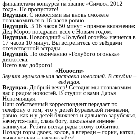
финалистами конкурса на звание «Символ 2012
года». Не пропустите!
Ведущая.
С новостями вы вновь сможете
познакомиться в 16 часов ровно.
Ведущий.
В 16 часов 50 минут - прямое включение:
Дед Мороз поздравит всех с Новым годом.
Ведущая.
Новогодний «Голубой огонёк» начнется в
17 часов 10 минут. Вы встретитесь со звёздами
отечественной эстрады.
Ведущий.
По окончанию «Голубого огонька»
дискотека.
Всего вам доброго!
«Новости»
Звучит музыкальная заставка новостей. В студии –
ведущая.
Ведущая.
Добрый вечер! Сегодня мы познакомим
вас с рядом новостей. В студии с вами Дарья
Непомнящая.
Наш собственный корреспондент передает по
телефону о том, что у детей Бураевской гимназии,
равно, как и у детей ближнего и дальнего зарубежья,
начнутся-таки, слава богу, школьные зимние
каникулы. Ребята всегда рады этому событию.
Позади горы двоек, колов, а впереди – горки, катки,
лыжи коньки – наслаждайся!