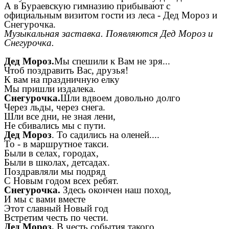
А в Бураевскую гимназию прибывают с
официальным визитом гости из леса - Дед Мороз и
Снегурочка.
Музыкальная заставка. Появляются Дед Мороз и
Снегурочка.
Дед Мороз.
Мы спешили к Вам не зря...
Чтоб поздравить Вас, друзья!
К вам на праздничную елку
Мы пришли издалека.
Снегурочка.
Шли вдвоем довольно долго
Через льды, через снега.
Шли все дни, не зная лени,
Не сбивались мы с пути.
Дед Мороз
. То садились на оленей....
То - в маршрутное такси.
Были в селах, городах,
Были в школах, детсадах.
Поздравляли мы подряд
С Новым годом всех ребят.
Снегурочка.
Здесь окончен наш поход,
И мы с вами вместе
Этот славный Новый год
Встретим честь по чести.
Дед Мороз.
В честь события такого