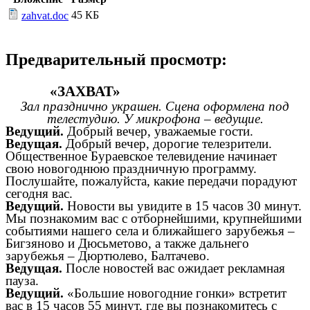
45 КБ
zahvat.doc
Предварительный просмотр:
«ЗАХВАТ»
Зал празднично украшен. Сцена оформлена под
телестудию. У микрофона – ведущие.
Ведущий.
Добрый вечер, уважаемые гости.
Ведущая.
Добрый вечер, дорогие телезрители.
Общественное Бураевское телевидение начинает
свою новогоднюю праздничную программу.
Послушайте, пожалуйста, какие передачи порадуют
сегодня вас.
Ведущий.
Новости вы увидите в 15 часов 30 минут.
Мы познакомим вас с отборнейшими, крупнейшими
событиями нашего села и ближайшего зарубежья –
Бигзяново и Дюсьметово, а также дальнего
зарубежья – Дюртюлево, Балтачево.
Ведущая.
После новостей вас ожидает рекламная
пауза.
Ведущий.
«Большие новогодние гонки» встретит
вас в 15 часов 55 минут, где вы познакомитесь с