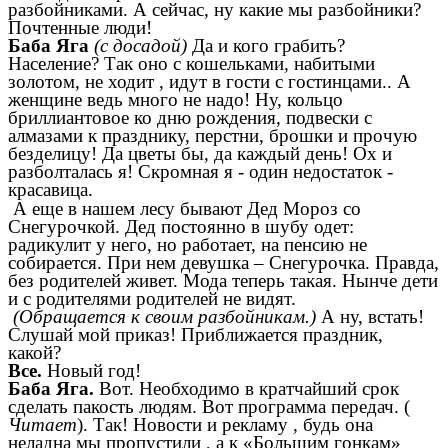
разбойниками. А сейчас, ну какие мы разбойники?
Почтенные люди!
Баба Яга
(с досадой)
Да и кого грабить?
Население? Так оно с кошельками, набитыми
золотом, не ходит , идут в гости с гостинцами.. А
женщине ведь много не надо! Ну, кольцо
бриллиантовое ко дню рождения, подвески с
алмазами к празднику, перстни, брошки и прочую
безделицу! Да цветы бы, да каждый день! Ох и
разболталась я! Скромная я - один недостаток -
красавица.
А еще в нашем лесу бывают Дед Мороз со
Снегурочкой. Дед постоянно в шубу одет:
радикулит у него, но работает, на пенсию не
собирается. При нем девушка – Снегурочка. Правда,
без родителей живет. Мода теперь такая. Нынче дети
и с родителями родителей не видят.
(Обращается к своим разбойникам.)
А ну, встать!
Слушай мой приказ! Приближается праздник,
какой?
Все.
Новый год!
Баба Яга.
Вот. Необходимо в кратчайший срок
сделать пакость людям. Вот программа передач. (
Читает
). Так! Новости и рекламу , будь она
неладна мы пропустили , а к «Большим гонкам»