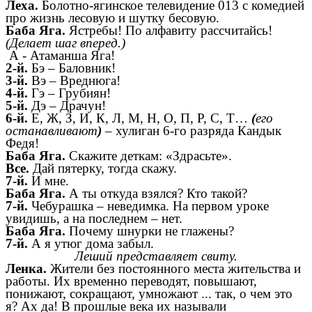
Леха.
Болотно-ягинское телевидение 013 с комедией
про жизнь лесовую и шутку бесовую.
Баба Яга.
Ястребы! По алфавиту рассчитайсь!
(Делает шаг вперед.)
А - Атаманша Яга!
2-й.
Бэ – Баловник!
3-й.
Вэ – Вреднюга!
4-й.
Гэ – Грубиян!
5-й.
Дэ – Драчун!
6-й.
Е, Ж, З, И, К, Л, М, Н, О, П, Р, С, Т…
(
его
останавливают
)
– хулиган 6-го разряда Кандык
Федя!
Баба Яга.
Скажите деткам: «Здрасьте».
Все.
Дай пятерку, тогда скажу.
7-й.
И мне.
Баба Яга.
А ты откуда взялся? Кто такой?
7-й.
Чебурашка – неведимка. На первом уроке
увидишь, а на последнем – нет.
Баба Яга.
Почему шнурки не глажены?
7-й.
А я утюг дома забыл.
Леший представляет свиту.
Ленка.
Жители без постоянного места жительства и
работы. Их временно переводят, повышают,
понижают, сокращают, умножают ... так, о чем это
я? Ах да! В прошлые века их называли