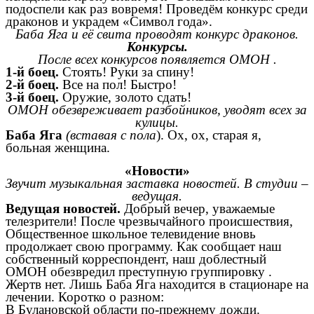
подоспели как раз вовремя! Проведём конкурс среди
драконов и украдем «Символ года».
Баба Яга и её свита проводят конкурс драконов.
Конкурсы.
После всех конкурсов появляется ОМОН .
1-й боец.
Стоять! Руки за спину!
2-й боец.
Все на пол! Быстро!
3-й боец.
Оружие, золото сдать!
ОМОН обезвреживает разбойников, уводят всех за
кулицы.
Баба Яга
(вставая с пола
). Ох, ох, старая я,
больная женщина.
«Новости»
Звучит музыкальная заставка новостей. В студии –
ведущая.
Ведущая новостей.
Добрый вечер, уважаемые
телезрители! После чрезвычайного происшествия,
Общественное школьное телевидение вновь
продолжает свою программу. Как сообщает наш
собственный корреспондент, наш доблестный
ОМОН обезвредил преступную группировку .
Жертв нет. Лишь Баба Яга находится в стационаре на
лечении. Коротко о разном:
В Булановской области по-прежнему дожди.