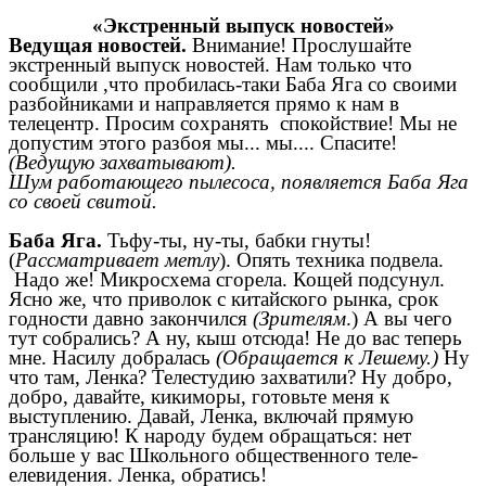
«Экстренный выпуск новостей»
Ведущая новостей.
Внимание! Прослушайте
экстренный выпуск новостей. Нам только что
сообщили ,что пробилась-таки Баба Яга со своими
разбойниками и направляется прямо к нам в
телецентр. Просим сохранять спокойствие! Мы не
допустим этого разбоя мы... мы.... Спасите!
(Ведущую захватывают).
Шум работающего пылесоса, появляется Баба Яга
со своей свитой.
Баба Яга.
Тьфу-ты, ну-ты, бабки гнуты!
(
Рассматривает метлу
). Опять техника подвела.
Надо же! Микросхема сгорела. Кощей подсунул.
Ясно же, что приволок с китайского рынка, срок
годности давно закончился
(Зрителям
.) А вы чего
тут собрались? А ну, кыш отсюда! Не до вас теперь
мне. Насилу добралась
(Обращается к Лешему.)
Ну
что там, Ленка? Телестудию захватили? Ну добро,
добро, давайте, кикиморы, готовьте меня к
выступлению. Давай, Ленка, включай прямую
трансляцию! К народу будем обращаться: нет
больше у вас Школьного общественного теле-
елевидения. Ленка, обратись!