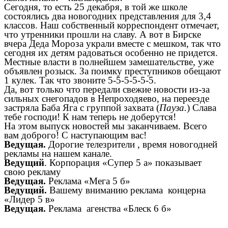
Сегодня, то есть 25 декабря, в той же школе
состоялись два новогодних представления для 3,4
классов. Наш собственный корреспондент отмечает,
что утренники прошли на славу. А вот в Бирске
вчера Деда Мороза украли вместе с мешком, так что
сегодня их детям радоваться особенно не придется.
Местные власти в полнейшем замешательстве, уже
объявлен розыск. За поимку преступников обещают
1 кулек. Так что звоните 5-5-5-5-5-5.
Да, вот только что передали свежие новости из-за
сильных снегопадов в Непроходяево, на переезде
застряла Баба Яга с группой захвата (
Пауза.
) Слава
тебе господи! К нам теперь не доберутся!
На этом выпуск новостей мы заканчиваем. Всего
вам доброго! С наступающим вас!
Ведущая.
Дорогие телезрители , время новогодней
рекламы на нашем канале.
Ведущий
. Корпорация «Супер 5 а» показывает
свою рекламу
Ведущая.
Реклама «Мега 5 б»
Ведущий.
Вашему вниманию реклама концерна
«Лидер 5 в»
Ведущая.
Реклама агенства «Блеск 6 б»