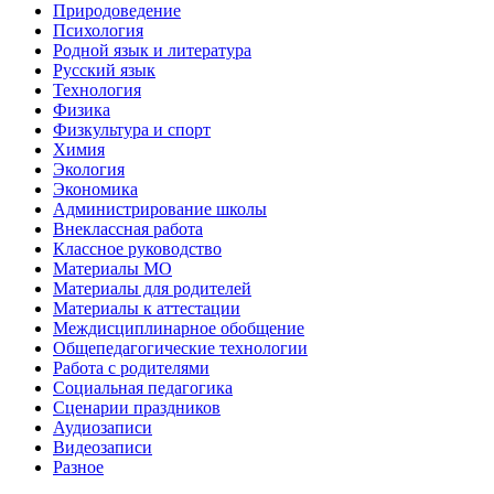
Природоведение
Психология
Родной язык и литература
Русский язык
Технология
Физика
Физкультура и спорт
Химия
Экология
Экономика
Администрирование школы
Внеклассная работа
Классное руководство
Материалы МО
Материалы для родителей
Материалы к аттестации
Междисциплинарное обобщение
Общепедагогические технологии
Работа с родителями
Социальная педагогика
Сценарии праздников
Аудиозаписи
Видеозаписи
Разное