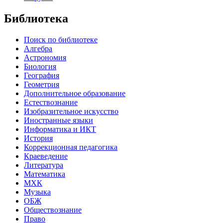
Библиотека
Поиск по библиотеке
Алгебра
Астрономия
Биология
География
Геометрия
Дополнительное образование
Естествознание
Изобразительное искусство
Иностранные языки
Информатика и ИКТ
История
Коррекционная педагогика
Краеведение
Литература
Математика
МХК
Музыка
ОБЖ
Обществознание
Право