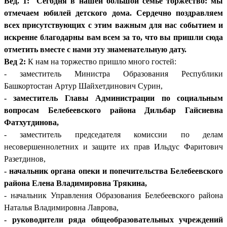
Вед. 1:
Сегодня в нашей большой семье торжество: мы
отмечаем юбилей детского дома. Сердечно поздравляем
всех присутствующих с этим важным для нас событием и
искренне благодарны вам всем за то, что вы пришли сюда
отметить вместе с нами эту знаменательную дату.
Вед 2:
К нам на торжество пришло много гостей:
- заместитель Министра Образования Республики
Башкортостан Артур Шайхетдинович Сурин,
- заместитель Главы Администрации по социальным
вопросам Белебеевского района Дильбар Гайсиевна
Фатхутдинова,
- заместитель председателя комиссии по делам
несовершеннолетних и защите их прав Ильдус Фаритович
Разетдинов,
- начальник органа опеки и попечительства Белебеевского
района Елена Владимировна Трякина,
- начальник Управления Образования Белебеевского района
Наталья Владимировна Лаврова,
- руководители ряда общеобразовательных учреждений