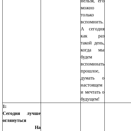
нельзя, его
можно
только
вспомнить.
А сегодня
как раз
такой день,
когда мы
будем
вспоминать
прошлое,
думать о
настоящем
и мечтать о
будущем!
1:
Сегодня лучше
оглянуться
На