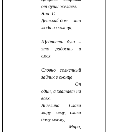
от души желаем.
Яна Г.
Детский дом – это
люди из солнца,
Щедрость душ –
это радость и
смех,
Словно солнечный
зайчик в оконце
Он
один, а хватает на
всех.
Ангелина Слава
миру сему, слава
дому моему,
Мира,