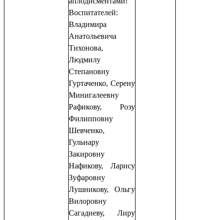
аплодисментами!
Воспитателей:
Владимира
Анатольевича
Тихонова,
Людмилу
Степановну
Гуртаченко, Серену
Минигалеевну
Рафикову, Розу
Филипповну
Шевченко,
Гульнару
Закировну
Нафикову, Ларису
Зуфаровну
Лушникову, Ольгу
Вилоровну
Сагадиеву, Лиру