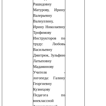
Рашидовну
Матурову, Ирину
Валерьевну
Валиуллину,
Ирину Николаевну
Трофимову
Инструкторов по
труду: Любовь
Васильевну
Дмитрюк, Зульфию
Латыповну
Мадаминову
Учителя -
логопеда: Галину
Георгиевну
Кузнецову
Педагога по
внеклассной