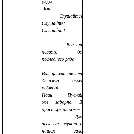
рады.
Яна
Слушайте!
Слушайте!
Слушайте!
Все от
первого до
последнего ряда.
Вас приветствуют
детского дома
ребята!
Иван Пускай
же задорно. В
просторе широком
Для
всех вас звучит в
нашем зале