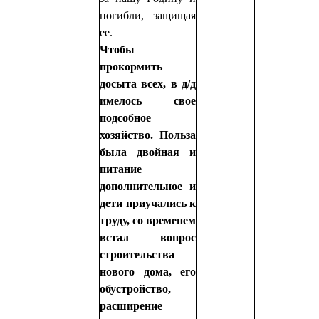
погибли, защищая
ее.
Чтобы
прокормить
досыта всех, в д/д
имелось свое
подсобное
хозяйство. Польза
была двойная и
питание
дополнительное и
дети приучались к
труду, со временем
встал вопрос
строительства
нового дома, его
обустройство,
расширение