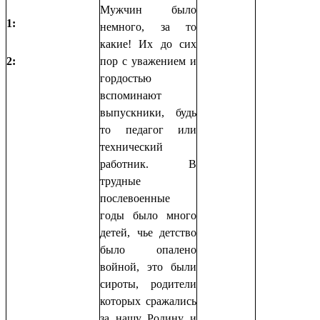
Мужчин было
1:
немного, за то
какие! Их до сих
2:
пор с уважением и
гордостью
вспоминают
выпускники, будь
то педагог или
технический
работник. В
трудные
послевоенные
годы было много
детей, чье детство
было опалено
войной, это были
сироты, родители
которых сражались
за нашу Родину и