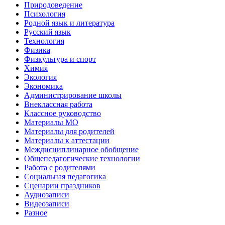
Природоведение
Психология
Родной язык и литература
Русский язык
Технология
Физика
Физкультура и спорт
Химия
Экология
Экономика
Администрирование школы
Внеклассная работа
Классное руководство
Материалы МО
Материалы для родителей
Материалы к аттестации
Междисциплинарное обобщение
Общепедагогические технологии
Работа с родителями
Социальная педагогика
Сценарии праздников
Аудиозаписи
Видеозаписи
Разное