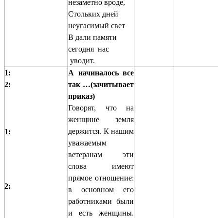
незаметно вроде,
Стольких дней
неугасимый свет
В дали памяти
сегодня нас
уводит.
1:
А начиналось все
2:
так …(зачитывает
приказ)
Говорят, что на
женщине земля
держится. К нашим
1:
уважаемым
ветеранам эти
слова имеют
прямое отношение:
2:
в основном его
работниками были
и есть женщины.