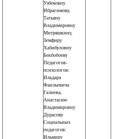
Узбековну
Ибрагимову,
Татьяну
Владимировну
Митряшкину,
Земфиру
Хабибуловну
Бекбобоеву
Педагогов-
психологов:
Ильдара
Фаильевича
Галиева,
Анастасию
Владимировну
Дурасову
Социальных
педагогов:
Ильмиру