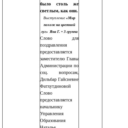
было столь же
светлым, как они.
Выступление
«Мир
похож на цветной
луг» Яна Г. + 3 группа
Слово для
поздравления
предоставляется
заместителю Главы
Администрации по
соц. вопросам,
Дильбар Гайсиевне
Фатхутдиновой
Слово
предоставляется
начальнику
Управления
Образования
Наталье