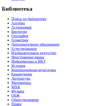
Библиотека
Поиск по библиотеке
Алгебра
Астрономия
Биология
География
Геометрия
Дополнительное образование
Естествознание
Изобразительное искусство
Иностранные языки
Информатика и ИКТ
История
Коррекционная педагогика
Краеведение
Литература
Математика
МХК
Музыка
ОБЖ
Обществознание
Право