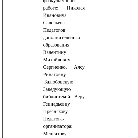
физкультурной
работе: Николая
Ивановича
Савельева
Педагогов
дополнительного
образования:
Валентину
Михайловну
Сергиенко, Алсу
Ринатовну
Залюбовскую
Заведующую
библиотекой: Веру
Геннадьевну
Преснякову
Педагога-
организатора:
Менситову