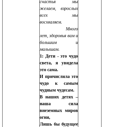
счастья мы
желаем, взрослых
всех мы
восхваляем.
Много
лет, здоровья вам и
большим и
малышам.
1: Дети - это чудо
света, я увидела
это сама.
И причислила это
чудо к самым
чудным чудесам.
В наших детях –
наша сила
внеземных миров
огни,
Лишь бы будущее