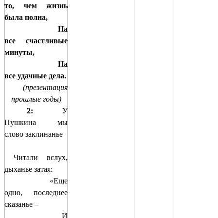
то, чем жизнь
была полна,
На
все счастливые
минуты,
На
все удачные дела.
(презентация
прошлые годы)
2:
У
Пушкина мы
слово заклинанье
Читали вслух,
дыханье затая:
«Еще
одно, последнее
сказанье –
И