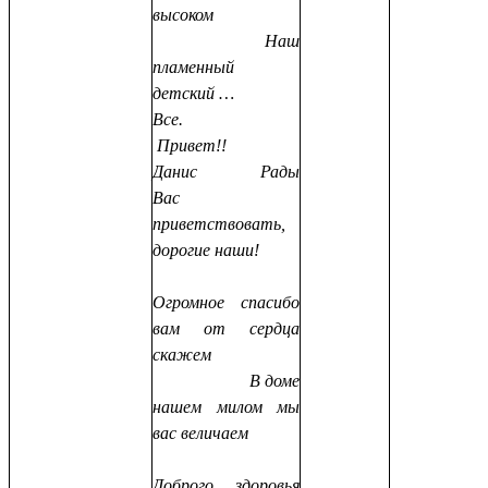
высоком
Наш
пламенный
детский …
Все.
Привет!!
Данис Рады
Вас
приветствовать,
дорогие наши!
Огромное спасибо
вам от сердца
скажем
В доме
нашем милом мы
вас величаем
Доброго здоровья