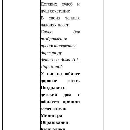
Детских судеб и
душ сочетание
В своих теплых
ладонях несет
Слово для
поздравления
предоставляется
директору
детского дома А.Г.
Ларюхиной
У нас на юбилее
дорогие гости.
Поздравить
детский дом с
юбилеем пришли
заместитель
Министра
Образования
Республики