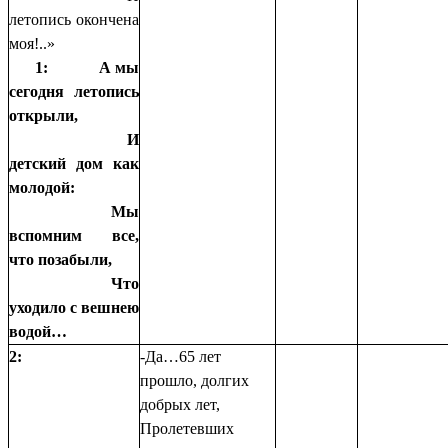
летопись окончена
моя!..»
1:
А мы
сегодня летопись
открыли,
И
детский дом как
молодой:
Мы
вспомним все,
что позабыли,
Что
уходило с вешнею
водой…
2:
-Да…65 лет
прошло, долгих
добрых лет,
Пролетевших