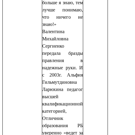
больше я знаю, тем
лучше понимаю,
что ничего не
знаю!»
Валентина
Михайловна
Сергиенко
передала бразды
правления в
надежные руки. И
с 2003г. Альфия
Гильмутдиновна
Ларюхина педагог
высшей
квалификационной
категорией,
Отличник
образования РБ
уверенно «ведет за