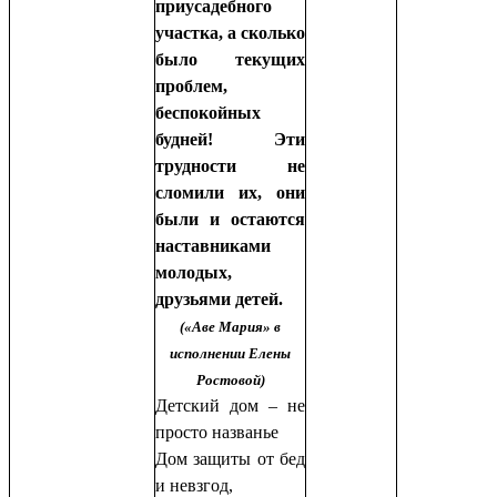
приусадебного
участка, а сколько
было текущих
проблем,
беспокойных
будней! Эти
трудности не
сломили их, они
были и остаются
наставниками
молодых,
друзьями детей.
(«Аве Мария» в
исполнении Елены
Ростовой)
Детский дом – не
просто названье
Дом защиты от бед
и невзгод,