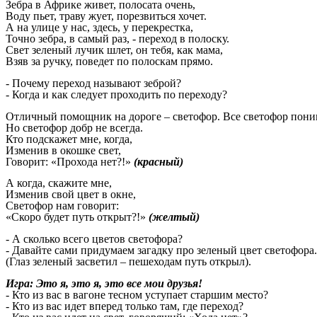
Зебра в Африке живет, полосата очень,
Воду пьет, траву жует, порезвиться хочет.
А на улице у нас, здесь, у перекрестка,
Точно зебра, в самый раз, - переход в полоску.
Свет зеленый лучик шлет, он тебя, как мама,
Взяв за ручку, поведет по полоскам прямо.
- Почему переход называют зеброй?
- Когда и как следует проходить по переходу?
Отличный помощник на дороге – светофор. Все светофор понима
Но светофор добр не всегда.
Кто подскажет мне, когда,
Изменив в окошке свет,
Говорит: «Прохода нет?!»
(красный)
А когда, скажите мне,
Изменив свой цвет в окне,
Светофор нам говорит:
«Скоро будет путь открыт?!»
(желтый)
- А сколько всего цветов светофора?
- Давайте сами придумаем загадку про зеленый цвет светофора.
(Глаз зеленый засветил – пешеходам путь открыл).
Игра: Это я, это я, это все мои друзья!
- Кто из вас в вагоне тесном уступает старшим место?
- Кто из вас идет вперед только там, где переход?