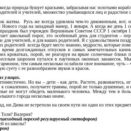
когда природа бушует красками, забрасывая нас золотыми кораб
родителей и учителей, множество улыбающихся лиц и радостное 
ник жатвы. Русь же всегда удивляла чем-то диковинным, вот, н
ии Нового года на западный манер, 1 января. А когда же день 
 праздник был учрежден Верховным Советом СССР 1 октября 19
ает школьный порог, это особенный день для студентов – пер
к и для учителей, и для ваших родителей. Я с удовольствием по
их родителей всегда будет место знанию, мудрости, которые по
мя, время долгожданных отпусков и самых замечательных кани
оих кроватках, порой, не реагируя на яркие солнечные блики 
 веселым шорохом путался в паутинках оконных занавесок. Мы
гармонии, тем самым несколько ослабили свое внимание, чуть – 
ю суету с ее разнообразием звуков и красок.
х улицах.
птимистично. Но вы – дети - как дети. Растете, развиваетесь, 
к сожалению, получаете травмы, порой не только душевные, и 
лые не могут обидеть маленького человека. Между тем в бол
льшого города несколько иначе.
лад, ни Дима не встретили на своем пути ни один из этих предме
 Толя? Валерия?
пешеходный переход регулируемый светофором)
ей из школы?
ром)