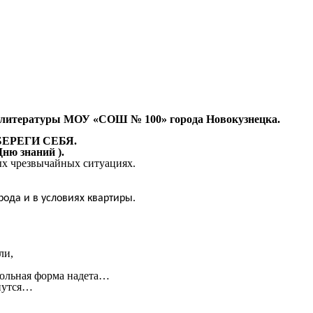
ка и литературы МОУ «СОШ № 100» города Новокузнецка.
ЕГИ СЕБЯ.
ю знаний ).
ых чрезвычайных ситуациях.
ода и в условиях квартиры.
ли,
кольная форма надета…
чнутся…