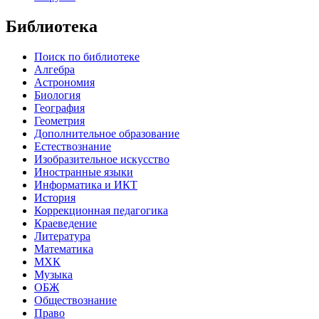
Библиотека
Поиск по библиотеке
Алгебра
Астрономия
Биология
География
Геометрия
Дополнительное образование
Естествознание
Изобразительное искусство
Иностранные языки
Информатика и ИКТ
История
Коррекционная педагогика
Краеведение
Литература
Математика
МХК
Музыка
ОБЖ
Обществознание
Право