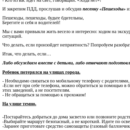
- Кто из вас идет на свет, говорящий: «Хода нет»?
И закрепим ПДД, прослушав и обсудив
песенку «Пешеходы»
из
Пешеходы, пешеходы, будьте бдительны,
Берегите и себя и водителей!
Мы с вами привыкли жить весело и интересно: ходим на экскур
ситуаций.
Что делать, если произойдет неприятность? Попробуем разобра
Итак, что делать, если…
Либо обсуждаем вместе с детьми, либо отвечают подготовл
Ребенок потерялся на улицах города.
- Необходимо связаться по мобильному телефону с родителями,
-Если нет при себе телефона, можно обратиться за помощью в б
этих заведений, а не посетителям.
- Не обращаться за помощью к прохожим!
На улице темно.
-Постарайтесь добраться до дома засветло или позвоните родст
-Выбирайте маршрут безопасный, а не короткий. Идите по о
-Заранее приготовьте средство самозащиты (газовый баллончик