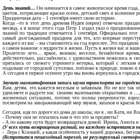
День знаний…
Он начинается в самое живописное время года,
цветов, потрясающие краски осени, детский смех и волнение 
Праздничная дата – 1 сентября имеет свою историю.
Когда –то в этот день древняя Иудея (евреи) отмечали празд
месяца, а в конце этого года Петр 1 издал указ о празднован
знаний по традиции отмечается 1 сентября. Официально этот
самый долгожданный праздник для тех, кто впервые переступ
каждого из вас – вы становитесь на год взрослее. Это праздни
о самом важном: о мудрости в жизни. Пусть в жизни вас и ваш
Пролетело лето… яркое, звонкое, веселое, беззаботное вре
действительно, расслабились: с удовольствием нежились в св
прятались от свежего утреннего ветерка, который с легким
подальше от городской сутолоки, поближе к природе, покою и 
А сегодня в первое осеннее утро мы вновь вернулись в городску
Звучит магнитофонная запись шума транспорта на городски
Вам, детям, это кажется веселым и забавным. Но не все так о
удивляете и радуете нас своими маленькими открытиями и …, 
жизненных ситуациях, потому что полны уверенности: взрос
посмотрим на завораживающий мир звуков, запахов и красок бо
Сегодня, идя по дороге из дома до школы, ни я , ни Катя, ни В
- Почему они не попались нам и что это за предметы?
- А по какому пути будут возвращаться домой Ирина, Анюта и
(У всех путь возвращения разный, но каждому встретится 
-
Лера с Ксюшей, а какая особенность у вашей дорожки, бегущ
(Встретится пешеходный переход, не регулируемый светофо