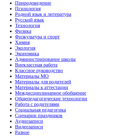
Природоведение
Психология
Родной язык и литература
Русский язык
Технология
Физика
Физкультура и спорт
Химия
Экология
Экономика
Администрирование школы
Внеклассная работа
Классное руководство
Материалы МО
Материалы для родителей
Материалы к аттестации
Междисциплинарное обобщение
Общепедагогические технологии
Работа с родителями
Социальная педагогика
Сценарии праздников
Аудиозаписи
Видеозаписи
Разное