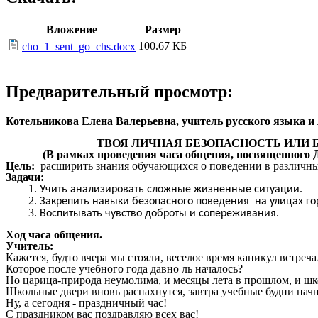
Вложение
Размер
100.67 КБ
cho_1_sent_go_chs.docx
Предварительный просмотр:
Котельникова Елена Валерьевна, учитель русского язы
ТВОЯ ЛИЧНАЯ БЕЗОПАСНОСТЬ ИЛИ БЕР
(В рамках проведения часа общения, посвященного Дн
Цель:
расширить знания обучающихся о поведении в различн
Задачи:
Учить анализировать сложные жизненные ситуации.
Закрепить навыки безопасного поведения на улицах гор
Воспитывать чувство доброты и сопереживания.
Ход часа общения.
Учитель:
Кажется, будто вчера мы стояли, веселое время каникул встреча
Которое после учебного года давно ль началось?
Но царица-природа неумолима, и месяцы лета в прошлом, и ш
Школьные двери вновь распахнутся, завтра учебные будни на
Ну, а сегодня - праздничный час!
С праздником вас поздравляю всех вас!