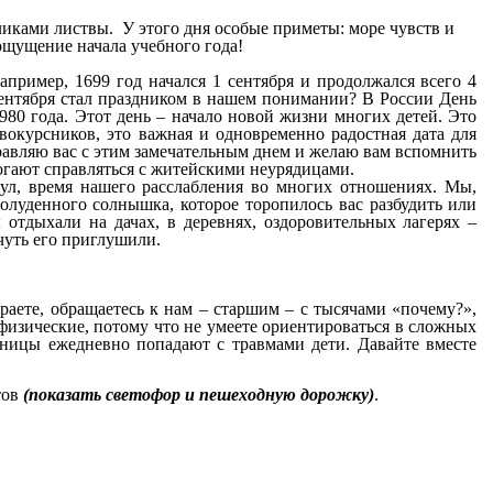
ликами листвы.
У
этого дня особые приметы: море чувств и
ощущение начала учебного года!
апример, 1699 год начался 1 сентября и продолжался всего 4
1 сентября стал праздником в нашем понимании? В России День
80 года. Этот день – начало новой жизни многих детей. Это
вокурсников, это важная и одновременно радостная дата для
здравляю вас с этим замечательным днем и желаю вам вспомнить
могают справляться с житейскими неурядицами.
кул, время нашего расслабления во многих отношениях. Мы,
полуденного солнышка, которое торопилось вас разбудить или
 отдыхали на дачах, в деревнях, оздоровительных лагерях –
чуть его приглушили.
играете, обращаетесь к нам – старшим – с тысячами «почему?»,
физические, потому что не умеете ориентироваться в сложных
ьницы ежедневно попадают с травмами дети. Давайте вместе
тов
(показать светофор и пешеходную дорожку)
.