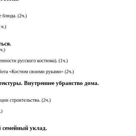
блюда. (2ч.)
ч.)
ься.
ч.)
нности русского костюма). (1ч.)
абота «Костюм своими руками» (2ч.)
тектуры. Внутреннее убранство дома.
ии строительства. (2ч.)
.)
й семейный уклад.