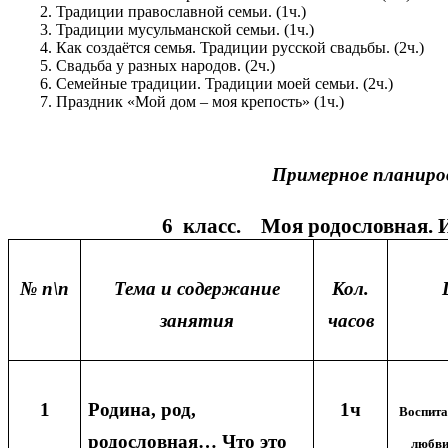
Традиции православной семьи. (1ч.)
Традиции мусульманской семьи. (1ч.)
Как создаётся семья. Традиции русской свадьбы. (2ч.)
Свадьба у разных народов. (2ч.)
Семейные традиции. Традиции моей семьи. (2ч.)
Праздник «Мой дом – моя крепость» (1ч.)
Примерное планирование внек
6 класс. Моя родословная. Истори
№ п\п
Тема и содержание
Кол.
занятия
часов
1
Родина, род,
1ч
Воспита
родословная… Что это
любви 