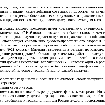
з над тем, как изменилась система нравственных ценностей.
шим и видим, какие действия совершают подростки, не думая 
оспитанию в детях общечеловеческих духовных и нравственных
овь и преданность Отечеству, своему дому, своей семье для того
ия подрастающего поколения имеет чрезвычайную значимость. 
анную задачу? Всё новое – это хорошо забытое старое. Зачем 
воего народа – лучшее средство духовно-нравственного обогащ
и способствует сохранению духовно-нравственного здоровья
Кроме того, в программе отражены особенности местоположения
ет (6-11 классы)
.
Материал выделяется в разделы по классам.
едение реконструкций обрядов, практических работ с последую
мендуется проводить занятия циклами в течение учебного года 
ии должны участвовать все учащиеся 6-11 классов: одни - в ро
кционного ОУ для глухих детей, то была учтена специфика воспр
енностей на основе традиций национальной культуры.
авственных ценностей, осознания значимости своих поступков.
характера.
диций своего народа.
вать
наглядные пособия, репродукции, фильмы, материалы Инте
тся осознание у детей гражданского самосознания, любви
 и приобщение к традиционным для России духовно-нравственн