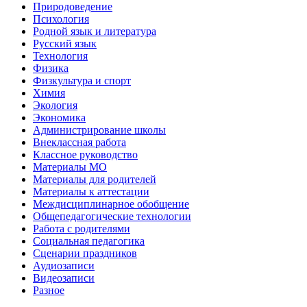
Природоведение
Психология
Родной язык и литература
Русский язык
Технология
Физика
Физкультура и спорт
Химия
Экология
Экономика
Администрирование школы
Внеклассная работа
Классное руководство
Материалы МО
Материалы для родителей
Материалы к аттестации
Междисциплинарное обобщение
Общепедагогические технологии
Работа с родителями
Социальная педагогика
Сценарии праздников
Аудиозаписи
Видеозаписи
Разное