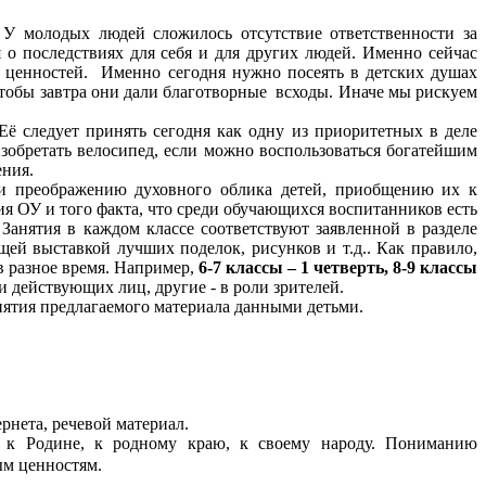
 У молодых людей сложилось отсутствие ответственности за
о последствиях для себя и для других людей. Именно сейчас
 ценностей. Именно сегодня нужно посеять в детских душах
, чтобы завтра они дали благотворные всходы. Иначе мы рискуем
Её следует принять сегодня как одну из приоритетных в деле
изобретать велосипед, если можно воспользоваться богатейшим
ения.
 и преображению духовного облика детей, приобщению их к
 ОУ и того факта, что среди обучающихся воспитанников есть
 Занятия в каждом классе соответствуют заявленной в разделе
щей выставкой лучших поделок, рисунков и т.д.. Как правило,
в разное время. Например,
6-7 классы – 1 четверть, 8-9 классы
ли действующих лиц, другие - в роли зрителей.
иятия предлагаемого материала данными детьми.
рнета, речевой материал.
 к Родине, к родному краю, к своему народу. Пониманию
ым ценностям.