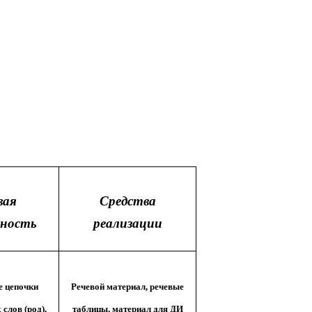
вая
Средства
ьность
реализации
е цепочки
Речевой материал, речевые
слов (род),
таблицы, материал для ДИ