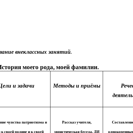
лассных занятий.
я моего рода, моей фамилии.
Цели и задачи
Методы и приёмы
Рече
деятел
ние чувства патриотизма и
Рассказ учителя,
Составлени
к своей родине и к своей
эвристическая беседа, ДИ
однокоренных 