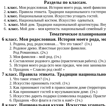
Разделы по классам.
класс.
Моя родословная. История моего рода, моей фамили
класс.
Правила этикета. Традиции национального гостепри
класс.
Национальная кухня. Искусство угощать гостей.
класс.
Национальный костюм. Искусство одеваться.
класс.
Мой дом. Традиции национальной архитектуры.
Вну
класс.
Мой дом – моя крепость: национальный семейный у
Тематическое планировани
6 класс. Моя родословная. История моего рода, м
Родина, род, родословная… Что это такое? (1ч.)
Родовое древо. Известные русские фамилии.
Род Романовых. (2ч.)
Моя фамилия – мой род. (1ч.)
Составление родового древа (практическая работа). (3ч.)
История моего рода (кто мои предки, чем они занимались
Праздник « Славлю род свой! »
7 класс. Правила этикета. Традиции национально
Что такое этикет? (1ч.)
Искусство принимать гостей. (1ч.)
Как принимают гостей в православном доме (территориа
Как принимают гостей в мусульманском доме. (1ч.)
Искусство дарить подарки (символика подарка). Практич
Праздник «Все флаги в гости к нам!» (1ч.)
8 класс. Национальная кухня. Искусство угощать 