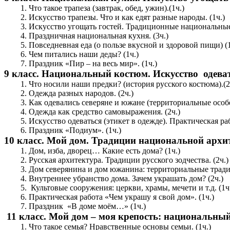
Что такое трапеза (завтрак, обед, ужин).(1ч.)
Искусство трапезы. Что и как едят разные народы. (1ч.)
Искусство угощать гостей. Традиционные национальные 
Праздничная национальная кухня. (3ч.)
Повседневная еда (о пользе вкусной и здоровой пищи) (1
Чем питались наши деды? (1ч.)
Праздник «Пир – на весь мир». (1ч.)
9 класс. Национальный костюм. Искусство одеват
Что носили наши предки? (история русского костюма).(2
Одежда разных народов. (2ч.)
Как одевались северяне и южане (территориальные особе
Одежда как средство самовыражения. (2ч.)
Искусство одеваться (этикет в одежде). Практическая р
Праздник «Подиум». (1ч.)
10 класс. Мой дом. Традиции национальной архи
Дом, изба, дворец… Какие есть дома? (1ч.)
Русская архитектура. Традиции русского зодчества. (2ч.)
Дом северянина и дом южанина: территориальные традиц
Внутреннее убранство дома. Зачем украшать дом? (2ч.)
Культовые сооружения: церкви, храмы, мечети и т.д. (1ч
Практическая работа «Чем украшу я свой дом». (1ч.)
Праздник «В доме моём…» (1ч.)
11 класс. Мой дом – моя крепость: национальны
Что такое семья? Нравственные основы семьи. (1ч.)