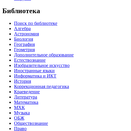
Библиотека
Поиск по библиотеке
Алгебра
Астрономия
Биология
География
Геометрия
Дополнительное образование
Естествознание
Изобразительное искусство
Иностранные языки
Информатика и ИКТ
История
Коррекционная педагогика
Краеведение
Литература
Математика
МХК
Музыка
ОБЖ
Обществознание
Право