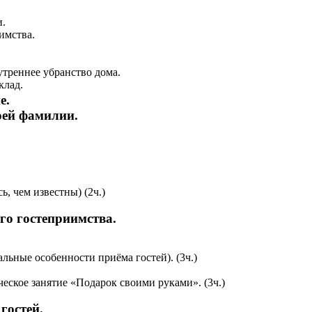
и.
имства.
треннее убранство дома.
клад
.
е.
оей фамилии.
, чем известны) (2ч.)
го гостеприимства.
льные особенности приёма гостей). (3ч.)
еское занятие «Подарок своими руками». (3ч.)
гостей.