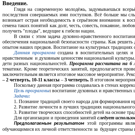
Введение.
Глядя на современную молодёжь, задумываешься всерьё
последствия совершаемых ими поступков. Всё больше мы слы
возникает острая необходимость в серьёзном внимании к в
семена таких понятий как долг, честь, совесть, покаяние, люб
получить "плоды", ведущие к гибели нации.
В связи с этим задача духовно-нравственного воспитан
обеспечения национальной безопасности страны. Как решить д
опытом наших предков. Воспитание на культурных традициях с
Данная программа
создана в воспитательных целях 
нравственным и духовным ценностям национальной культуры. 
дети разных национальностей.
Программа рассчитана на 6 л
тематике. Кроме теоретических занятий, предполагается пров
заключительным является итоговое массовое мероприятие. Реко
– 2 четверть, 10-11 классы
–
3 четверть.
В итоговом мероприят
Поскольку данная программа создавалась в стенах корре
Цель программы
:
воспитание духовных и нравственных ц
Задачи:
Познание традиций своего народа для формирования нр
Развитие личности в лучших традициях национального 
Развитие творческих способностей детей на основе тра
Для организации и проведения занятий
следует использо
этой программы являе
Предполагаемым результатом
обучающимися их личной ответственности за будущее страны