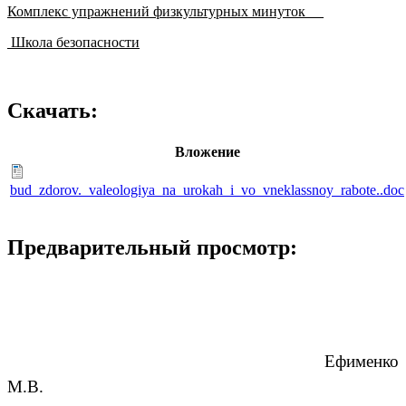
Комплекс упражнений физкультурных минуток __
Школа безопасности
Скачать:
Вложение
bud_zdorov._valeologiya_na_urokah_i_vo_vneklassnoy_rabote..doc
Предварительный просмотр:
Ефименко
М.В.