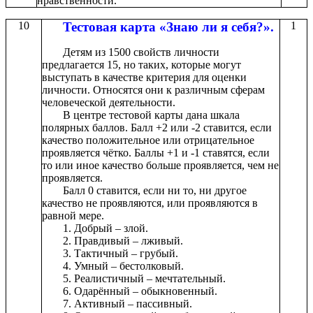
нравственности.
10
Тестовая карта «Знаю ли я себя?».
1
Детям из 1500 свойств личности
предлагается 15, но таких, которые могут
выступать в качестве критерия для оценки
личности. Относятся они к различным сферам
человеческой деятельности.
В центре тестовой карты дана шкала
полярных баллов. Балл +2 или -2 ставится, если
качество положительное или отрицательное
проявляется чётко. Баллы +1 и -1 ставятся, если
то или иное качество больше проявляется, чем не
проявляется.
Балл 0 ставится, если ни то, ни другое
качество не проявляются, или проявляются в
равной мере.
1. Добрый – злой.
2. Правдивый – лживый.
3. Тактичный – грубый.
4. Умный – бестолковый.
5. Реалистичный – мечтательный.
6. Одарённый – обыкновенный.
7. Активный – пассивный.