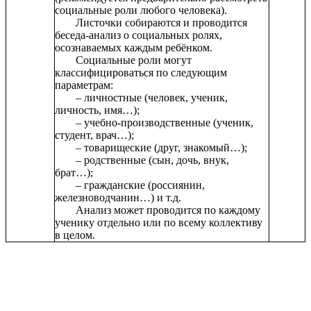
социальные роли любого человека).
Листочки собираются и проводится
беседа-анализ о социальных ролях,
осознаваемых каждым ребёнком.
Социальные роли могут
классифицироваться по следующим
параметрам:
– личностные (человек, ученик,
личность, имя…);
– учебно-производственные (ученик,
студент, врач…);
– товарищеские (друг, знакомый…);
– родственные (сын, дочь, внук,
брат…);
– гражданские (россиянин,
железноводчанин…) и т.д.
Анализ может проводится по каждому
ученику отдельно или по всему коллективу
в целом.