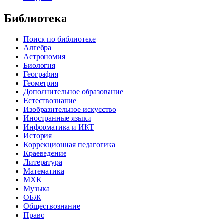
Библиотека
Поиск по библиотеке
Алгебра
Астрономия
Биология
География
Геометрия
Дополнительное образование
Естествознание
Изобразительное искусство
Иностранные языки
Информатика и ИКТ
История
Коррекционная педагогика
Краеведение
Литература
Математика
МХК
Музыка
ОБЖ
Обществознание
Право