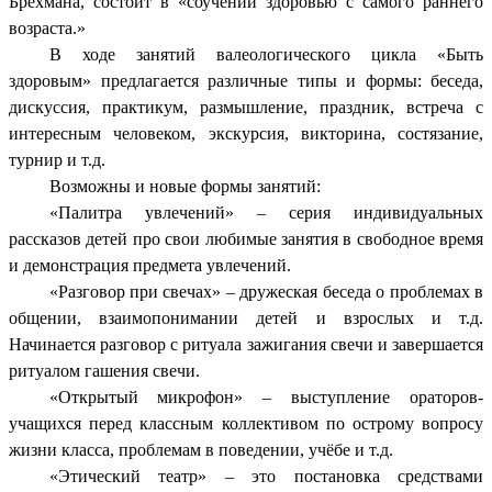
Брехмана, состоит в «соучении здоровью с самого раннего
возраста.»
В ходе занятий валеологического цикла «Быть
здоровым» предлагается различные типы и формы: беседа,
дискуссия, практикум, размышление, праздник, встреча с
интересным человеком, экскурсия, викторина, состязание,
турнир и т.д.
Возможны и новые формы занятий:
«Палитра увлечений» – серия индивидуальных
рассказов детей про свои любимые занятия в свободное время
и демонстрация предмета увлечений.
«Разговор при свечах» – дружеская беседа о проблемах в
общении, взаимопонимании детей и взрослых и т.д.
Начинается разговор с ритуала зажигания свечи и завершается
ритуалом гашения свечи.
«Открытый микрофон» – выступление ораторов-
учащихся перед классным коллективом по острому вопросу
жизни класса, проблемам в поведении, учёбе и т.д.
«Этический театр» – это постановка средствами