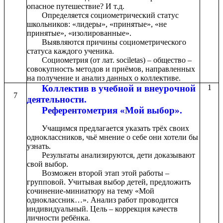
опасное путешествие? И т.д.
Определяется социометрический статус
школьников: «лидеры», «принятые», «не
принятые», «изолированные».
Выявляются причины социометрического
статуса каждого ученика.
Социометрия (от лат. sociletas) – общество –
совокупность методов и приёмов, направленных
на получение и анализ данных о коллективе.
Коллектив в учебной и внеурочной
1
7
деятельности.
Референтометрия «Мой выбор».
Учащимся предлагается указать трёх своих
одноклассников, чьё мнение о себе они хотели бы
узнать.
Результаты анализируются, дети доказывают
свой выбор.
Возможен второй этап этой работы –
групповой. Учитывая выбор детей, предложить
сочинение-миниатюру на тему «Мой
одноклассник…». Анализ работ проводится
индивидуальный. Цель – коррекция качеств
личности ребёнка.