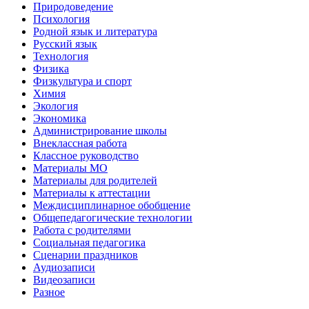
Природоведение
Психология
Родной язык и литература
Русский язык
Технология
Физика
Физкультура и спорт
Химия
Экология
Экономика
Администрирование школы
Внеклассная работа
Классное руководство
Материалы МО
Материалы для родителей
Материалы к аттестации
Междисциплинарное обобщение
Общепедагогические технологии
Работа с родителями
Социальная педагогика
Сценарии праздников
Аудиозаписи
Видеозаписи
Разное