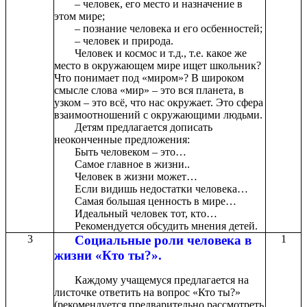
– человек, его место и назначение в
этом мире;
– познание человека и его осбенностей;
– человек и природа.
Человек и космос и т.д., т.е. какое же
место в окружающем мире ищет школьник?
Что понимает под «миром»? В широком
смысле слова «мир» – это вся планета, в
узком – это всё, что нас окружает. Это сфера
взаимоотношений с окружающими людьми.
Детям предлагается дописать
неоконченные предложения:
Быть человеком – это…
Самое главное в жизни..
Человек в жизни может…
Если видишь недостатки человека…
Самая большая ценность в мире…
Идеальный человек тот, кто…
Рекомендуется обсудить мнения детей.
3
Социальные роли человека в
1
жизни «Кто ты?».
Каждому учащемуся предлагается на
листочке ответить на вопрос «Кто ты?»
(рекомендуется предварительно рассмотреть