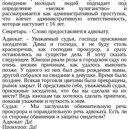
поведение молодых людей подпадает под
определение «мелкое хулиганство» и
рассматривается как административный проступок,
что влечет административную ответственность,
которая наступает с 16 лет.
Секретарь: - Слово предоставляется адвокату.
Адвокат: - Уважаемый судья, господа присяжные
заседатели. Дамы и господа, я не буду столь
красноречив, как господин прокурор, а сразу
остановлюсь на существе дела. Я хочу сказать
следующее. Юноши рвали розы в городском саду по
очень веским причинам, как удалось выяснить
позже. У одного из них был день рождения мамы,
другой собрался на свидание к девушке. Время было
позднее. Всякая торговля цветами была прекращена,
рынок закрыт. И представьте себе, уважаемый судья,
присяжные заседатели, что бы вы сделали на их
месте? Ведь юношам так хотелось сделать приятное,
показав уважение и чуткость к ним.
Судья: - Мы заслушали обвинительную речь
прокурора и оправдательную речь адвоката. Есть ли
со стороны обвинения и защиты свидетели?
Адвокат: Да!
Прокурор: Да!