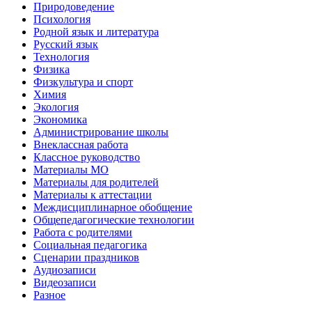
Природоведение
Психология
Родной язык и литература
Русский язык
Технология
Физика
Физкультура и спорт
Химия
Экология
Экономика
Администрирование школы
Внеклассная работа
Классное руководство
Материалы МО
Материалы для родителей
Материалы к аттестации
Междисциплинарное обобщение
Общепедагогические технологии
Работа с родителями
Социальная педагогика
Сценарии праздников
Аудиозаписи
Видеозаписи
Разное