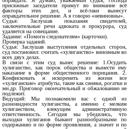
оправдать. Я думаю, уважаемый судья, господа
присяжные заседатели примут во внимание всё
факторы этих дел, и всё-таки вынесут
оправдательное решение. А я говорю «невиновны».
Судья: Заслушав показания свидетелей,
заключительные речи адвоката и прокурора, суд
удаляется на совещание.
Задание: «Помоги следователям» (карточки).
Проверка заданий.
Судья: Заслушав выступления отдельных сторон,
суд постановил: считать «хулиганство» виновным во
всех двух делах.
В связи с этим суд вынес решение: 1.Осудить
хулиганство, как порок общества и вынести ему
наказание в форме общественного порицания. 2.
Конфисковать и искоренить из жизни все
«хулиганские» атрибуты, такие как синяки, рогатки и
мн.др. Приговор окончательный и обжалованию не
подлежит.
Ведущий: Мы познакомили вас с одной из
разновидности хулиганства, а именно с мелким
хулиганством, влекущим административную
ответственность. Сегодня мы убедились, что
выходки хулиганов бывают разнообразными по
содержанию и по форме проявления, а значит и по