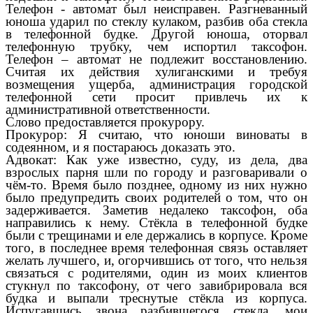
Телефон - автомат был неисправен. Разгневанный
юноша ударил по стеклу кулаком, разбив оба стекла
в телефонной будке. Другой юноша, оторвал
телефонную трубку, чем испортил таксофон.
Телефон – автомат не подлежит восстановлению.
Считая их действия хулиганскими и требуя
возмещения ущерба, администрация городской
телефонной сети просит привлечь их к
административной ответственности.
Слово предоставляется прокурору.
Прокурор: Я считаю, что юноши виноваты в
содеянном, и я постараюсь доказать это.
Адвокат: Как уже известно, суду, из дела, два
взрослых парня шли по городу и разговаривали о
чём-то. Время было позднее, одному из них нужно
было предупредить своих родителей о том, что он
задерживается. Заметив недалеко таксофон, оба
направились к нему. Стёкла в телефонной будке
были с трещинами и еле держались в корпусе. Кроме
того, в последнее время телефонная связь оставляет
желать лучшего, и, огорчившись от того, что нельзя
связаться с родителями, один из моих клиентов
стукнул по таксофону, от чего завибрировала вся
будка и выпали треснутые стёкла из корпуса.
Испугавшись звона разбившегося стекла, мои