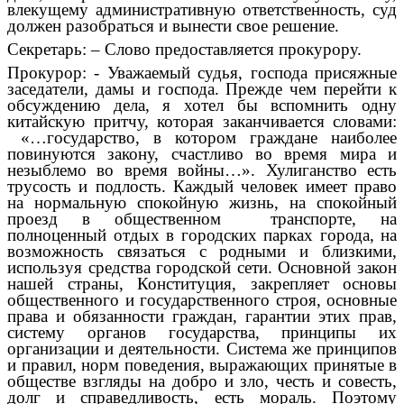
влекущему административную ответственность, суд
должен разобраться и вынести свое решение.
Секретарь: – Слово предоставляется прокурору.
Прокурор: - Уважаемый судья, господа присяжные
заседатели, дамы и господа. Прежде чем перейти к
обсуждению дела, я хотел бы вспомнить одну
китайскую притчу, которая заканчивается словами:
«…государство, в котором граждане наиболее
повинуются закону, счастливо во время мира и
незыблемо во время войны…». Хулиганство есть
трусость и подлость. Каждый человек имеет право
на нормальную спокойную жизнь, на спокойный
проезд в общественном транспорте, на
полноценный отдых в городских парках города, на
возможность связаться с родными и близкими,
используя средства городской сети. Основной закон
нашей страны, Конституция, закрепляет основы
общественного и государственного строя, основные
права и обязанности граждан, гарантии этих прав,
систему органов государства, принципы их
организации и деятельности. Система же принципов
и правил, норм поведения, выражающих принятые в
обществе взгляды на добро и зло, честь и совесть,
долг и справедливость, есть мораль. Поэтому