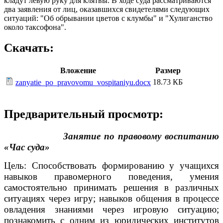
кладут левую руку для клятвы. В ходе суда рассматриваются
два заявления от лиц, оказавшихся свидетелями следующих
ситуаций: "Об обрывании цветов с клумбы" и "Хулиганство
около таксофона".
Скачать:
Вложение
Размер
18.73 КБ
zanyatie_po_pravovomu_vospitaniyu.docx
Предварительный просмотр:
Занятие по правовому воспитанию
«Час суда»
Цель: Способствовать формированию у учащихся
навыков правомерного поведения, умения
самостоятельно принимать решения в различных
ситуациях через игру; навыков общения в процессе
овладения знаниями через игровую ситуацию;
познакомить с одним из юридических институтов