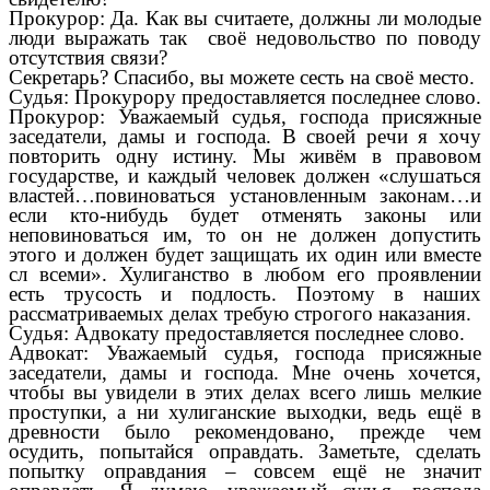
Прокурор: Да. Как вы считаете, должны ли молодые
люди выражать так своё недовольство по поводу
отсутствия связи?
Секретарь? Спасибо, вы можете сесть на своё место.
Судья: Прокурору предоставляется последнее слово.
Прокурор: Уважаемый судья, господа присяжные
заседатели, дамы и господа. В своей речи я хочу
повторить одну истину. Мы живём в правовом
государстве, и каждый человек должен «слушаться
властей…повиноваться установленным законам…и
если кто-нибудь будет отменять законы или
неповиноваться им, то он не должен допустить
этого и должен будет защищать их один или вместе
сл всеми». Хулиганство в любом его проявлении
есть трусость и подлость. Поэтому в наших
рассматриваемых делах требую строгого наказания.
Судья: Адвокату предоставляется последнее слово.
Адвокат: Уважаемый судья, господа присяжные
заседатели, дамы и господа. Мне очень хочется,
чтобы вы увидели в этих делах всего лишь мелкие
проступки, а ни хулиганские выходки, ведь ещё в
древности было рекомендовано, прежде чем
осудить, попытайся оправдать. Заметьте, сделать
попытку оправдания – совсем ещё не значит