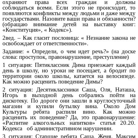
охраняют права всех граждан и должны
соблюдаться всеми. Если этого не происходит, то
появляются конфликты между людьми и даже между
государствами. Назовите ваши права и обязанности?
(обращаю внимание детей на выставку книг:
«Конституция», « Кодекс»).
2вед. – Как гласит пословица: « Незнание закона не
освобождает от ответственности».
Задание: « Определи, о чем идет речь?» (на доске
слова: проступок, правонарушение, преступление)
1 ситуация: Пятиклассник Дима приезжает каждый
день в школу, но уроки не посещает, а бродит по
территории около школы, катается на велосипеде.
Как можно расценить поведение Димы?
2 ситуация: Десятиклассники Саша, Оля, Наташа,
Игорь в выходной день собрались пойти на
дискотеку. По дороге они зашли в круглосуточный
магазин и купили бутылку вина. Около Дом
Культуры ребята распили вино. Как можно
расценить их поведение? Да, это правонарушение:
«Распитие алкогольных напитков» статья 20.20.
Кодекса об административном нарушении.
3 ситуация: Старшие ребята Саша, Женя, Максим