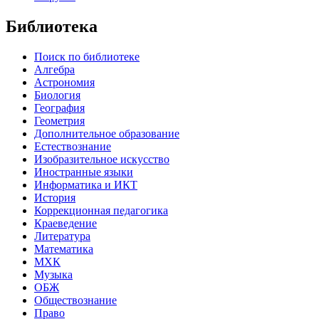
Библиотека
Поиск по библиотеке
Алгебра
Астрономия
Биология
География
Геометрия
Дополнительное образование
Естествознание
Изобразительное искусство
Иностранные языки
Информатика и ИКТ
История
Коррекционная педагогика
Краеведение
Литература
Математика
МХК
Музыка
ОБЖ
Обществознание
Право