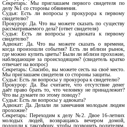
Секретарь: Мы приглашаем первого свидетеля по
делу №1 со стороны обвинения.
Судья: Есть ли вопросы у прокурора к первому
свидетелю?
Прокурор: Да. Что вы можете сказать по существу
рассматриваемого дела? (ответ свидетеля)
Судья: Есть ли вопросы у адвоката к первому
свидетелю?
Адвокат: Да. Что вы можете сказать о времени,
когда произошли события? Есть ли вблизи рынок,
где можно купить цветы? Были ли вблизи прохожие,
наблюдающие за происходящим? (свидетель кратко
отвечает на вопрос)
Секретарь: Спасибо, вы можете сесть на своё место.
Мы приглашаем свидетеля со стороны защиты.
Судья: Есть ли вопросы у прокурора к свидетелю?
Прокурор: Да. Вы считаете, что отсутствие денег
даёт право брать то, что человеку не принадлежит?
Что вы думаете по этому поводу?
Судья: Есть ли вопросы у адвоката?
Адвокат: Да. Делали ли замечания молодым людям
прохожие?
Секретарь: Переходим к делу №2. Двое 16-летних
молодых людей, возвращаясь вечером домой,
подошли к таксофону, чтобы позвонить родителям.