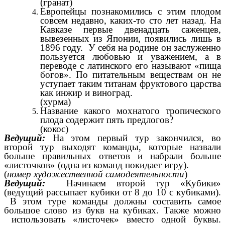
(гранат)
Европейцы познакомились с этим плодом
совсем недавно, каких-то сто лет назад. На
Кавказе первые двенадцать саженцев,
вывезенных из Японии, появились лишь в
1896 году. У себя на родине он заслуженно
пользуется любовью и уважением, а в
переводе с латинского его называют «пища
богов». По питательным веществам он не
уступает таким титанам фруктового царства
как инжир и виноград.
(хурма)
Название какого мохнатого тропического
плода содержит пять предлогов?
(кокос)
Ведущий:
На этом первый тур закончился, во
второй тур выходят команды, которые назвали
больше правильных ответов и набрали больше
«листочков» (одна из команд покидает игру).
(
номер художественной самодеятельности
)
Ведущий:
Начинаем второй тур «Кубики»
(ведущий рассыпает кубики от 8 до 10 с кубиками).
В этом туре команды должны составить самое
большое слово из букв на кубиках. Также можно
использовать «листочек» вместо одной буквы.