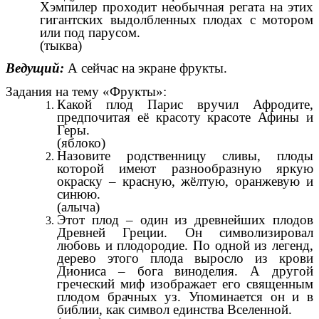
Хэмпилер проходит необычная регата на этих
гигантских выдолбленных плодах с мотором
или под парусом.
(тыква)
Ведущий:
А сейчас на экране фрукты.
Задания на тему «Фрукты»:
Какой плод Парис вручил Афродите,
предпочитая её красоту красоте Афины и
Геры.
(яблоко)
Назовите родственницу сливы, плоды
которой имеют разнообразную яркую
окраску – красную, жёлтую, оранжевую и
синюю.
(алыча)
Этот плод – один из древнейших плодов
Древней Греции. Он символизировал
любовь и плодородие. По одной из легенд,
дерево этого плода выросло из крови
Диониса – бога виноделия. А другой
греческий миф изображает его священным
плодом брачных уз. Упоминается он и в
библии, как символ единства Вселенной.