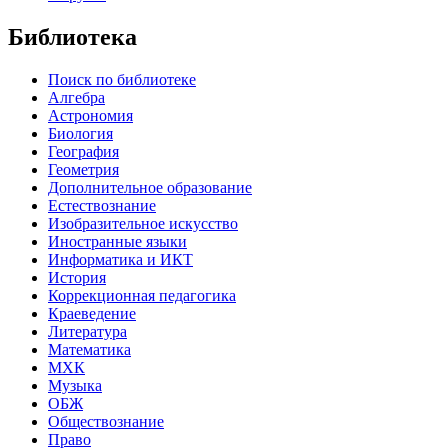
Библиотека
Поиск по библиотеке
Алгебра
Астрономия
Биология
География
Геометрия
Дополнительное образование
Естествознание
Изобразительное искусство
Иностранные языки
Информатика и ИКТ
История
Коррекционная педагогика
Краеведение
Литература
Математика
МХК
Музыка
ОБЖ
Обществознание
Право