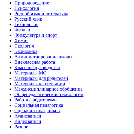
Природоведение
Психология
Родной язык и литература
Русский язык
Технология
Физика
Физкультура и спорт
Химия
Экология
Экономика
Администрирование школы
Внеклассная работа
Классное руководство
Материалы МО
Материалы для родителей
Материалы к аттестации
Междисциплинарное обобщение
Общепедагогические технологии
Работа с родителями
Социальная педагогика
Сценарии праздников
Аудиозаписи
Видеозаписи
Разное