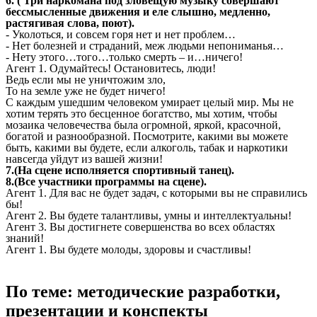
6. ( Три наркомана под зловещую музыку совершают
бессмысленные движения и еле слышно, медленно,
растягивая слова, поют).
- Уколоться, и совсем горя нет и нет проблем…
- Нет болезней и страданий, меж людьми непониманья…
- Нету этого…того…только смерть – и…ничего!
Агент 1. Одумайтесь! Остановитесь, люди!
Ведь если мы не уничтожим зло,
То на земле уже не будет ничего!
С каждым ушедшим человеком умирает целый мир. Мы не
хотим терять это бесценное богатство, мы хотим, чтобы
мозаика человечества была огромной, яркой, красочной,
богатой и разнообразной. Посмотрите, какими вы можете
быть, какими вы будете, если алкоголь, табак и наркотики
навсегда уйдут из вашей жизни!
7.(На сцене исполняется спортивный танец).
8.(Все участники программы на сцене).
Агент 1. Для вас не будет задач, с которыми вы не справились
бы!
Агент 2. Вы будете талантливы, умны и интеллектуальны!
Агент 3. Вы достигнете совершенства во всех областях
знаний!
Агент 1. Вы будете молоды, здоровы и счастливы!
По теме: методические разработки,
презентации и конспекты