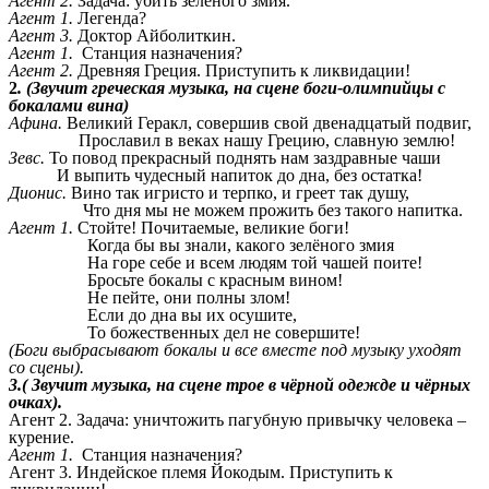
Агент 2.
Задача: убить зелёного змия.
Агент 1.
Легенда?
Агент 3.
Доктор Айболиткин.
Агент 1.
Станция назначения?
Агент 2.
Древняя Греция. Приступить к ликвидации!
2
. (Звучит греческая музыка, на сцене боги-олимпийцы с
бокалами вина)
Афина.
Великий Геракл, совершив свой двенадцатый подвиг,
Прославил в веках нашу Грецию, славную землю!
Зевс.
То повод прекрасный поднять нам заздравные чаши
И выпить чудесный напиток до дна, без остатка!
Дионис.
Вино так игристо и терпко, и греет так душу,
Что дня мы не можем прожить без такого напитка.
Агент 1.
Стойте! Почитаемые, великие боги!
Когда бы вы знали, какого зелёного змия
На горе себе и всем людям той чашей поите!
Бросьте бокалы с красным вином!
Не пейте, они полны злом!
Если до дна вы их осушите,
То божественных дел не совершите!
(Боги выбрасывают бокалы и все вместе под музыку уходят
со сцены).
3.( Звучит музыка, на сцене трое в чёрной одежде и чёрных
очках).
Агент 2. Задача: уничтожить пагубную привычку человека –
курение.
Агент 1.
Станция назначения?
Агент 3. Индейское племя Йокодым. Приступить к