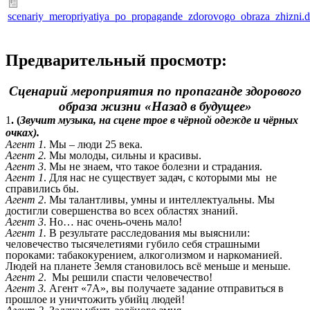
scenariy_meropriyatiya_po_propagande_zdorovogo_obraza_zhizni.
Предварительный просмотр:
Сценарий мероприятия по пропаганде здорового
образа жизни «Назад в будущее»
1
. (
Звучит музыка, на сцене трое в чёрной одежде и чёрных
очках).
Агент 1.
Мы – люди 25 века.
Агент 2.
Мы молоды, сильны и красивы.
Агент 3
. Мы не знаем, что такое болезни и страдания.
Агент 1
. Для нас не существует задач, с которыми мы не
справились бы.
Агент 2
. Мы талантливы, умны и интеллектуальны. Мы
достигли совершенства во всех областях знаний.
Агент 3
. Но… нас очень-очень мало!
Агент 1.
В результате расследования мы выяснили:
человечество тысячелетиями губило себя страшными
пороками: табакокурением, алкоголизмом и наркоманией.
Людей на планете Земля становилось всё меньше и меньше.
Агент 2
. Мы решили спасти человечество!
Агент 3.
Агент «7А», вы получаете задание отправиться в
прошлое и уничтожить убийц людей!