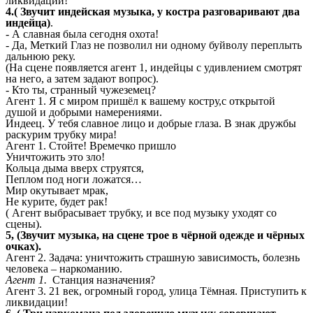
ликвидации!
4.( Звучит индейская музыка, у костра разговаривают два
индейца)
.
- А славная была сегодня охота!
- Да, Меткий Глаз не позволил ни одному буйволу переплыть
дальнюю реку.
(На сцене появляется агент 1, индейцы с удивлением смотрят
на него, а затем задают вопрос).
- Кто ты, странный чужеземец?
Агент 1. Я с миром пришёл к вашему костру,с открытой
душой и добрыми намерениями.
Индеец. У тебя славное лицо и добрые глаза. В знак дружбы
раскурим трубку мира!
Агент 1. Стойте! Времечко пришло
Уничтожить это зло!
Кольца дыма вверх струятся,
Пеплом под ноги ложатся…
Мир окутывает мрак,
Не курите, будет рак!
( Агент выбрасывает трубку, и все под музыку уходят со
сцены).
5, (Звучит музыка, на сцене трое в чёрной одежде и чёрных
очках).
Агент 2. Задача: уничтожить страшную зависимость, болезнь
человека – наркоманию.
Агент 1.
Станция назначения?
Агент 3. 21 век, огромный город, улица Тёмная. Приступить к
ликвидации!