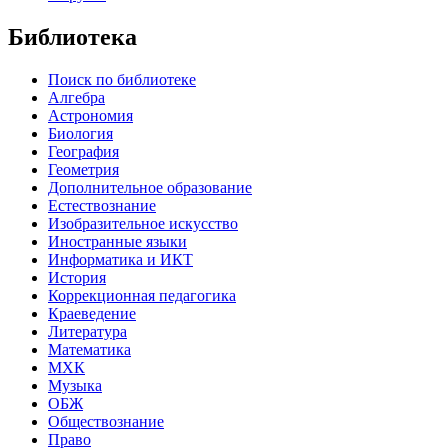
Библиотека
Поиск по библиотеке
Алгебра
Астрономия
Биология
География
Геометрия
Дополнительное образование
Естествознание
Изобразительное искусство
Иностранные языки
Информатика и ИКТ
История
Коррекционная педагогика
Краеведение
Литература
Математика
МХК
Музыка
ОБЖ
Обществознание
Право