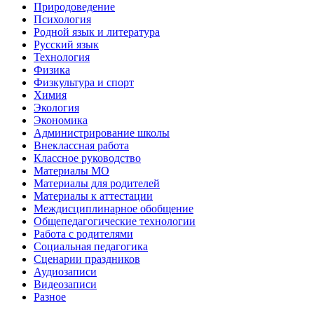
Природоведение
Психология
Родной язык и литература
Русский язык
Технология
Физика
Физкультура и спорт
Химия
Экология
Экономика
Администрирование школы
Внеклассная работа
Классное руководство
Материалы МО
Материалы для родителей
Материалы к аттестации
Междисциплинарное обобщение
Общепедагогические технологии
Работа с родителями
Социальная педагогика
Сценарии праздников
Аудиозаписи
Видеозаписи
Разное