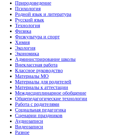
Природоведение
Психология
Родной язык и литература
Русский язык
Технология
Физика
Физкультура и спорт
Химия
Экология
Экономика
Администрирование школы
Внеклассная работа
Классное руководство
Материалы МО
Материалы для родителей
Материалы к аттестации
Междисциплинарное обобщение
Общепедагогические технологии
Работа с родителями
Социальная педагогика
Сценарии праздников
Аудиозаписи
Видеозаписи
Разное