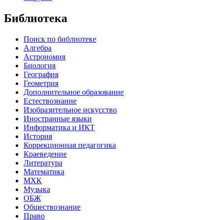
Библиотека
Поиск по библиотеке
Алгебра
Астрономия
Биология
География
Геометрия
Дополнительное образование
Естествознание
Изобразительное искусство
Иностранные языки
Информатика и ИКТ
История
Коррекционная педагогика
Краеведение
Литература
Математика
МХК
Музыка
ОБЖ
Обществознание
Право