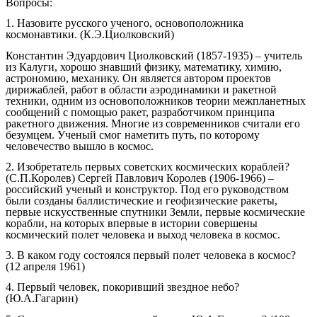
Вопросы:
1. Назовите русского ученого, основоположника
космонавтики. (К.Э.Циолковский)
Константин Эдуардович Циолковский (1857-1935) – учитель
из Калуги, хорошо знавший физику, математику, химию,
астрономию, механику. Он является автором проектов
дирижаблей, работ в области аэродинамики и ракетной
техники, одним из основоположников теории межпланетных
сообщений с помощью ракет, разработчиком принципа
ракетного движения. Многие из современников считали его
безумцем. Ученый смог наметить путь, по которому
человечество вышло в космос.
2. Изобретатель первых советских космических кораблей?
(С.П.Королев) Сергей Павлович Королев (1906-1966) –
российский ученый и конструктор. Под его руководством
были созданы баллистические и геофизические ракеты,
первые искусственные спутники Земли, первые космические
корабли, на которых впервые в истории совершены
космический полет человека и выход человека в космос.
3. В каком году состоялся первый полет человека в космос?
(12 апреля 1961)
4. Первый человек, покоривший звездное небо?
(Ю.А.Гагарин)