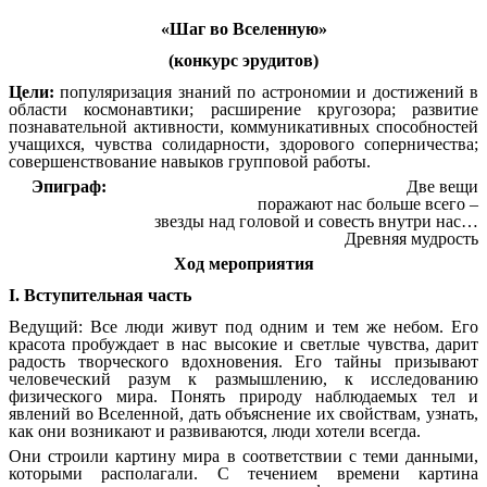
«Шаг во Вселенную»
(конкурс эрудитов)
Цели:
популяризация знаний по астрономии и достижений в
области космонавтики; расширение кругозора; развитие
познавательной активности, коммуникативных способностей
учащихся, чувства солидарности, здорового соперничества;
совершенствование навыков групповой работы.
Эпиграф:
Две вещи
поражают нас больше всего –
звезды над головой и совесть внутри нас…
Древняя мудрость
Ход мероприятия
І. Вступительная часть
Ведущий: Все люди живут под одним и тем же небом. Его
красота пробуждает в нас высокие и светлые чувства, дарит
радость творческого вдохновения. Его тайны призывают
человеческий разум к размышлению, к исследованию
физического мира. Понять природу наблюдаемых тел и
явлений во Вселенной, дать объяснение их свойствам, узнать,
как они возникают и развиваются, люди хотели всегда.
Они строили картину мира в соответствии с теми данными,
которыми располагали. С течением времени картина