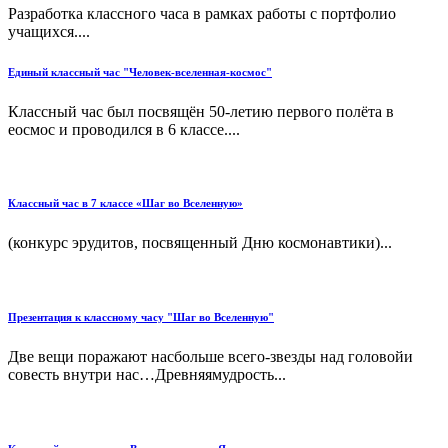
Разработка классного часа в рамках работы с портфолио
учащихся....
Единый классный час "Человек-вселенная-космос"
Классный час был посвящён 50-летию первого полёта в
еосмос и проводился в 6 классе....
Классный час в 7 классе «Шаг во Вселенную»
(конкурс эрудитов, посвященный Дню космонавтики)...
Презентация к классному часу "Шаг во Вселенную"
Две вещи поражают насбольше всего-звезды над головойи
совесть внутри нас…Древняямудрость...