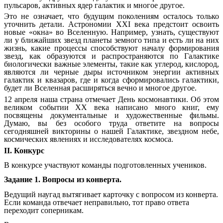
пульсаров, активных ядер галактик и многое другое.
Это не означает, что будущим поколениям осталось только
уточнить детали. Астрономии ХХІ века предстоит освоить
новые «окна» во Вселенную. Например, узнать, существуют
ли у ближайших звезд планеты земного типа и есть ли на них
жизнь, какие процессы способствуют началу формирования
звезд, как образуются и распространяются по Галактике
биологически важные элементы, такие как углерод, кислород,
являются ли черные дыры источником энергии активных
галактик и квазаров, где и когда сформировались галактики,
будет ли Вселенная расширяться вечно и многое другое.
12 апреля наша страна отмечает День космонавтики. Об этом
великом событии ХХ века написано много книг, ему
посвящены документальные и художественные фильмы.
Думаю, вы без особого труда ответите на вопросы
сегодняшней викторины о нашей Галактике, звездном небе,
космических явлениях и исследователях космоса.
ІІ. Конкурс
В конкурсе участвуют команды подготовленных учеников.
Задание 1. Вопросы из конверта.
Ведущий наугад вытягивает карточку с вопросом из конверта.
Если команда отвечает неправильно, тот право ответа
переходит соперникам.