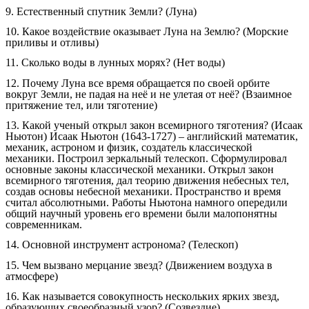
9. Естественный спутник Земли? (Луна)
10. Какое воздействие оказывает Луна на Землю? (Морские
приливы и отливы)
11. Сколько воды в лунных морях? (Нет воды)
12. Почему Луна все время обращается по своей орбите
вокруг Земли, не падая на неё и не улетая от неё? (Взаимное
притяжение тел, или тяготение)
13. Какой ученый открыл закон всемирного тяготения? (Исаак
Ньютон) Исаак Ньютон (1643-1727) – английский математик,
механик, астроном и физик, создатель классической
механики. Построил зеркальный телескоп. Сформулировал
основные законы классической механики. Открыл закон
всемирного тяготения, дал теорию движения небесных тел,
создав основы небесной механики. Пространство и время
считал абсолютными. Работы Ньютона намного опередили
общий научный уровень его времени были малопонятны
современникам.
14. Основной инструмент астронома? (Телескоп)
15. Чем вызвано мерцание звезд? (Движением воздуха в
атмосфере)
16. Как называется совокупность нескольких ярких звезд,
образующих своеобразный узор? (Созвездие)