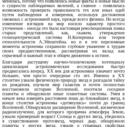
менялась, потому что появлялись новые факты и новые мысли
о сущности наблюдаемых явлений, а главное – появлялась
возможность проверить правильность тех или иных идей
путем наблюдения и измерения, используя достижения
смежных с астрономией наук, прежде всего физики. Не всегда
изменение взглядов на мир носило характер простого
уточнения – иногда это была настоящая революционная ломка
старых представлений, как, скажем, утверждение
гелиоцентрической системы Н.Коперника или теория
относительности А.Эйнштейна. но и в эти переломные
моменты астрономы сохранили глубокое уважение к трудам
своих предшественников, рассматривая их вклад как
серьезный и важный этап в общем движении к истине.
Благодаря растущему научно-техническому потенциалу
цивилизации астрономические исследования быстро
продвигались вперед. ХХ век для астрономии означает нечто
большее, чем просто очередные сто лет. Именно в ХХ
столетии узнали физическую природу звезд и разгадали тайну
их рождения, изучили мир галактик и почти полностью
восстановили историю Вселенной, посетили соседние
планеты и обнаружили иные планетные системы. Умея в
начале века измерять расстояния лишь до ближайших звезд, в
конце столетия астрономы «дотянулись» почти до границ
Вселенной. Обнаружили расширение Вселенной, космическое
радиоизлучение, для которого прозрачна атмосфера Земли,
узнали примерный возраст Солнца и других звезд, убедились
в существовании протозвезд, черных дыр, обнаружили
планеты у других звезд, узнали о странных свойствах