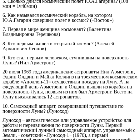
5. Сколько длился космический полет Ю.А.Гагарина? (108
мин = 1ч48мин)
6. Как назывался космический корабль, на котором
Ю.А.Гагарин совершил полет в космос? («Восток»)
7. Первая в мире женщина-космонавт? (Валентина
Владимировна Терешкова)
8. Кто первым вышел в открытый космос? (Алексей
Архипович Леонов)
9. Кто стал первым человеком, ступившим на поверхность
Луны? (Нил Армстронг)
20 июля 1969 года американские астронавты Нил Армстронг,
Эдвин Олдрин и Майкл Коллинз на трехместном космическом
корабле «Аполлон-11» осуществили посадку на Луну. А на
следующий день Армстронг и Олдрин вышли из корабля на
поверхность Луны, первым из них был Армстронг. Всего на
Луну высаживались 12 астронавтов.
10. Самоходный аппарат, совершивший путешествие по
поверхности Луны? (Луноход)
Луноход – автоматическое или управляемое устройство для
работы и передвижения по поверхности Луны. Первый
автоматический лунный самоходный аппарат, управляемый с
Земли, - советский «Луноход-1» (1970), а первый