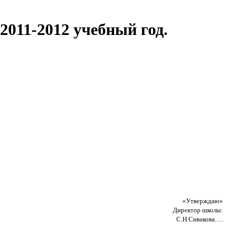
11-2012 учебный год.
«Утверждаю»
Директор школы:
С.Н.Сивакова….