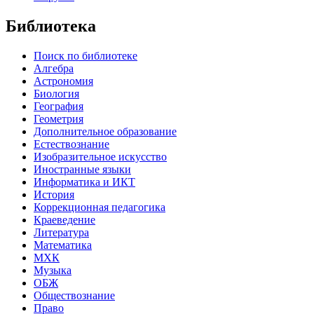
Библиотека
Поиск по библиотеке
Алгебра
Астрономия
Биология
География
Геометрия
Дополнительное образование
Естествознание
Изобразительное искусство
Иностранные языки
Информатика и ИКТ
История
Коррекционная педагогика
Краеведение
Литература
Математика
МХК
Музыка
ОБЖ
Обществознание
Право