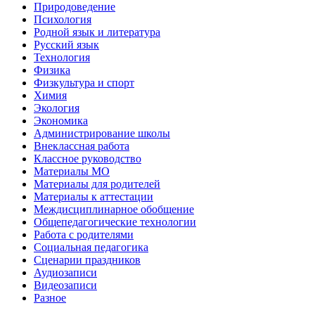
Природоведение
Психология
Родной язык и литература
Русский язык
Технология
Физика
Физкультура и спорт
Химия
Экология
Экономика
Администрирование школы
Внеклассная работа
Классное руководство
Материалы МО
Материалы для родителей
Материалы к аттестации
Междисциплинарное обобщение
Общепедагогические технологии
Работа с родителями
Социальная педагогика
Сценарии праздников
Аудиозаписи
Видеозаписи
Разное