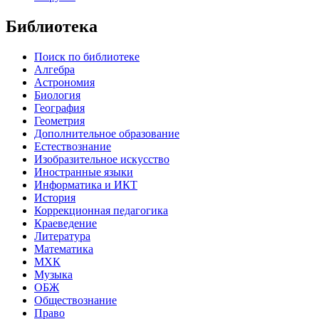
Библиотека
Поиск по библиотеке
Алгебра
Астрономия
Биология
География
Геометрия
Дополнительное образование
Естествознание
Изобразительное искусство
Иностранные языки
Информатика и ИКТ
История
Коррекционная педагогика
Краеведение
Литература
Математика
МХК
Музыка
ОБЖ
Обществознание
Право