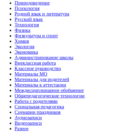
Природоведение
Психология
Родной язык и литература
Русский язык
Технология
Физика
Физкультура и спорт
Химия
Экология
Экономика
Администрирование школы
Внеклассная работа
Классное руководство
Материалы МО
Материалы для родителей
Материалы к аттестации
Междисциплинарное обобщение
Общепедагогические технологии
Работа с родителями
Социальная педагогика
Сценарии праздников
Аудиозаписи
Видеозаписи
Разное