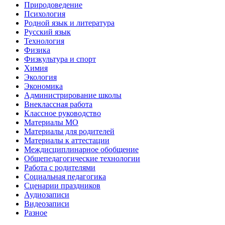
Природоведение
Психология
Родной язык и литература
Русский язык
Технология
Физика
Физкультура и спорт
Химия
Экология
Экономика
Администрирование школы
Внеклассная работа
Классное руководство
Материалы МО
Материалы для родителей
Материалы к аттестации
Междисциплинарное обобщение
Общепедагогические технологии
Работа с родителями
Социальная педагогика
Сценарии праздников
Аудиозаписи
Видеозаписи
Разное