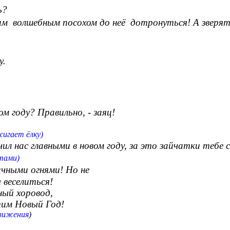
ь?
оим волшебным посохом до неё дотронуться! А зверят
у.
м году? Правильно, - заяц!
т ёлку)
ил нас главными в новом году, за это зайчатки тебе
тами)
дничными огнями! Но не
еселиться!
хоровод,
овый Год!
движения
)