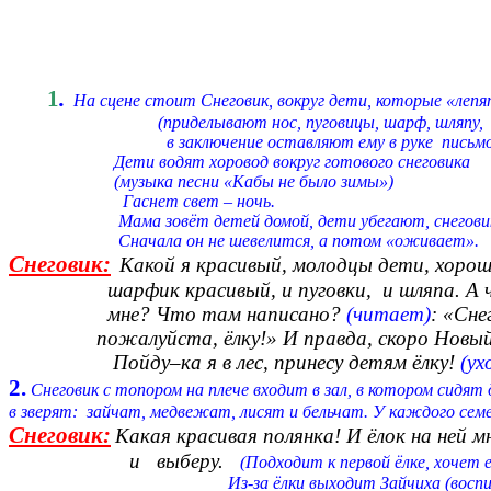
1
.
На сцене стоит Снеговик, вокруг дети, которые «лепя
(приделывают нос, пуговицы, шарф, шляпу,
в заключение оставляют ему в руке письмо
Дети водят хоровод вокруг готового снеговика
(музыка песни «Кабы не было зимы»)
Гаснет свет – ночь.
Мама зовёт детей домой, дети убегают, снеговик о
Сначала он не шевелится, а потом «оживает».
Снеговик:
Какой я красивый, молодцы дети, хор
шарфик красивый, и пуговки, и шляпа. А ч
мне? Что там написано?
(читает)
: «Сне
пожалуйста, ёлку!» И правда, скоро Новый год
Пойду–ка я в лес, принесу детям ёлку!
(у
2.
Снеговик с топором на плече входит в зал, в котором си
в зверят: зайчат, медвежат, лисят и бельчат. У каждого семей
Снеговик:
Какая красивая полянка! И ёлок на ней
и выберу.
(Подходит к первой ёлке, хочет 
Из-за ёлки выходит Зайчиха (воспита