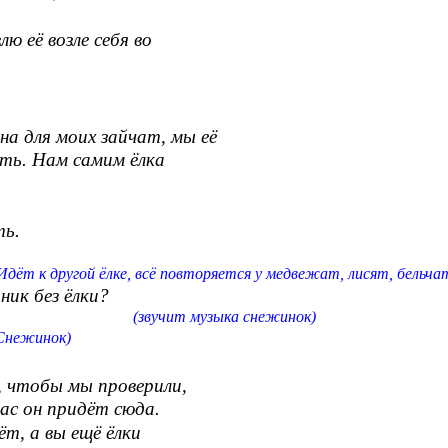
ю её возле себя во
она для моих зайчат, мы её
. Нам самим ёлка
ть.
 Идёт к другой ёлке, всё повторяется у медвежат, лисят, бельчат
ник без ёлки?
(звучит музыка снежинок)
Снежинок)
, чтобы мы проверили,
 он придёт сюда.
ёт, а вы ещё ёлки