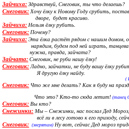
Зайчиха:
Здравствуй, Снеговик, ты что делаешь?
Снеговик:
Хочу ёлку к Новому Году срубить, поставл
дворе, будет красиво.
Зайчиха:
Нельзя ёлку рубить.
Снеговик:
Почему?
Зайчиха:
Эта ёлка растёт рядом с нашим домом, 
нарядим, будем под ней играть, танцевать
нужна, правда, зайчата?
Зайчата:
Снеговик, не руби нашу ёлку!
Снеговик:
Ладно, зайчатки, не буду вашу ёлку руби
Я другую ёлку найду.
(
Снеговик:
Что же мне делать? Как я буду на празд
Что это? Кто-то сюда летит!
(танец 
Снеговик:
Вы кто?
Снежинки:
Мы – Снежинки, нас послал Дед Мороз
всё ли в лесу готово к его приходу, сейчас
Снеговик:
Ну вот, сейчас Дед мороз прид
(зверятам)