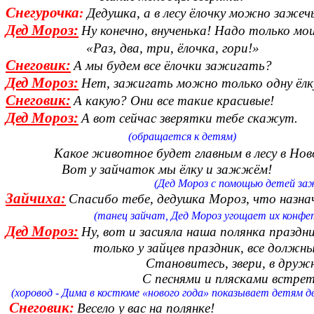
Снегурочка
:
Дедушка, а в лесу ёлочку можно зажеч
Дед Мороз:
Ну конечно, внученька! Надо только м
«Раз, два, три, ёлочка, гори!»
Снеговик:
А мы будем все ёлочки зажигать?
Дед Мороз:
Нет, зажигать можно только одну ёлк
Снеговик:
А какую? Они все такие красивые!
Дед Мороз:
А вот сейчас зверятки тебе скажут.
(обращается к детям)
Какое животное будет главным в лесу в Ново
Вот у зайчаток мы ёлку и зажжём!
(Дед Мороз с помощью детей зажигае
Зайчиха:
Спасибо тебе, дедушка Мороз, что назнач
(танец зайчат, Дед Мороз угощает их конфе
Дед Мороз:
Ну, вот и засияла наша полянка праз
только у зайцев праздник, все должны в
Становитесь, звери, в дружный 
С песнями и плясками встретим Н
(хоровод - Дима в костюме «нового года» показывает детям 
Снеговик:
Весело у вас на полянке!