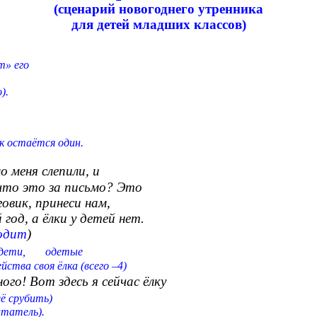
(сценарий новогоднего утренника
для детей младших классов)
т» его
).
стаётся один.
ошо меня слепили, и
то это за письмо? Это
говик, принеси нам,
, а ёлки у детей нет.
ходит
)
дят дети, одетые
ства своя ёлка (всего –4)
 много! Вот здесь я сейчас ёлку
её срубить)
тель).