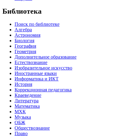
Библиотека
Поиск по библиотеке
Алгебра
Астрономия
Биология
География
Геометрия
Дополнительное образование
Естествознание
Изобразительное искусство
Иностранные языки
Информатика и ИКТ
История
Коррекционная педагогика
Краеведение
Литература
Математика
МХК
Музыка
ОБЖ
Обществознание
Право