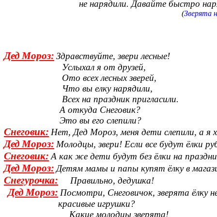
не нарядили. Давайте быстро наряжайте
(
Зверята 
Дед Мороз:
Здравствуйте, звери лесные!
Услыхал я от друзей,
Ото всех лесных зверей,
Что вы елку нарядили,
Всех на праздник пригласили.
А откуда Снеговик?
Это вы его слепили?
Снеговик:
Нет, Дед Мороз, меня дети слепили, а я 
Дед Мороз:
Молодцы, звери! Если все будут ёлки ру
Снеговик:
А как же дети будут без ёлки на праздн
Дед Мороз:
Детям мамы и папы купят ёлку в магази
Снегурочка:
Правильно, дедушка!
Дед Мороз:
Посмотри, Снеговичок, зверята ёлку не
красивые игрушки?
Какие молодцы зверята!