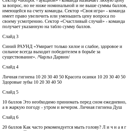
Сектор «Вопрос - аукцион» - команда назначает любую цену
за вопрос, но не ниже номинальной и не выше суммы баллов,
имеющейся на счету команды. Сектор «Своя игра» - команда
имеет право увеличить или уменьшить цену вопроса по
своему усмотрению. Сектор «Счастливый случай» - команда
получает указанную на табло сумму баллов.
Слайд 3
Синий РАУНД «Умирает только хилое и слабое, здоровое и
сильное всегда выходит победителем в борьбе за
существование». /Чарльз Дарвин/
Слайд 4
Личная гигиена 10 20 30 40 50 Красота осанки 10 20 30 40 50
Здоровые зубы 10 20 30 40 50
Слайд 5
10 баллов Это необходимо принимать перед сном ежедневно,
а в жаркую погоду - утром и вечером. Личная гигиена Душ
Слайд 6
20 баллов Как часто рекомендуется мыть голову? Л и ч н а я г