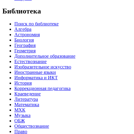
Библиотека
Поиск по библиотеке
Алгебра
Астрономия
Биология
География
Геометрия
Дополнительное образование
Естествознание
Изобразительное искусство
Иностранные языки
Информатика и ИКТ
История
Коррекционная педагогика
Краеведение
Литература
Математика
МХК
Музыка
ОБЖ
Обществознание
Право