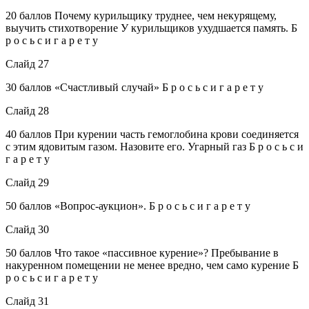
20 баллов Почему курильщику труднее, чем некурящему,
выучить стихотворение У курильщиков ухудшается память. Б
р о с ь с и г а р е т у
Слайд 27
30 баллов «Счастливый случай» Б р о с ь с и г а р е т у
Слайд 28
40 баллов При курении часть гемоглобина крови соединяется
с этим ядовитым газом. Назовите его. Угарный газ Б р о с ь с и
г а р е т у
Слайд 29
50 баллов «Вопрос-аукцион». Б р о с ь с и г а р е т у
Слайд 30
50 баллов Что такое «пассивное курение»? Пребывание в
накуренном помещении не менее вредно, чем само курение Б
р о с ь с и г а р е т у
Слайд 31