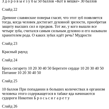
З д о р о в ы е з у б ы 50 баллов «Кот в мешке» 30 баллов
Слайд 22
Древние славянские поверья гласят, что этот зуб появляется
тогда, когда человек достигает духовной зрелости, приобретая
защиту высших сил и предков. Тот же, у кого вышли все
четыре зуба, считался самым сильным духовно и его называли
хранителем рода. О каких зубах идёт речь? Мудрости
Слайд 23
Красный раунд
Слайд 24
Брось сигарету 10 20 30 40 50 Берегите сердце 10 20 30 40 50
Питание 10 20 30 40 50
Слайд 25
10 баллов При попадании в больших количествах в организм
человека этого содержащегося в табаке яда начинаются
судороги Никотин Б р о с ь с и г а р е т у
Слайд 26