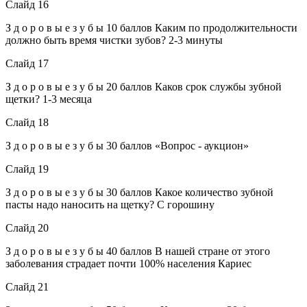
Слайд 16
З д о р о в ы е з у б ы 10 баллов Каким по продолжительности
должно быть время чистки зубов? 2-3 минуты
Слайд 17
З д о р о в ы е з у б ы 20 баллов Каков срок службы зубной
щетки? 1-3 месяца
Слайд 18
З д о р о в ы е з у б ы 30 баллов «Вопрос - аукцион»
Слайд 19
З д о р о в ы е з у б ы 30 баллов Какое количество зубной
пасты надо наносить на щетку? С горошину
Слайд 20
З д о р о в ы е з у б ы 40 баллов В нашей стране от этого
заболевания страдает почти 100% населения Кариес
Слайд 21