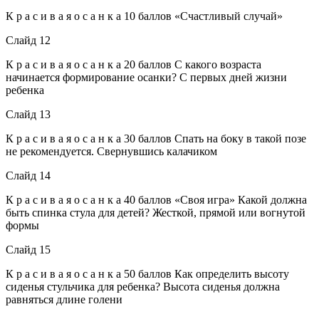
К р а с и в а я о с а н к а 10 баллов «Счастливый случай»
Слайд 12
К р а с и в а я о с а н к а 20 баллов С какого возраста
начинается формирование осанки? С первых дней жизни
ребенка
Слайд 13
К р а с и в а я о с а н к а 30 баллов Спать на боку в такой позе
не рекомендуется. Свернувшись калачиком
Слайд 14
К р а с и в а я о с а н к а 40 баллов «Своя игра» Какой должна
быть спинка стула для детей? Жесткой, прямой или вогнутой
формы
Слайд 15
К р а с и в а я о с а н к а 50 баллов Как определить высоту
сиденья стульчика для ребенка? Высота сиденья должна
равняться длине голени