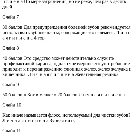
и г и е н а По мере загрязнения, но не реже, чем раз в десять
дней.
Слайд 7
30 баллов Для предупреждения болезней зубов рекомендуется
использовать зубные пасты, содержащие этот элемент. Л и ч н
а я г и г и е н а Фтор
Слайд 8
40 баллов Это средство может действительно служить
профилактикой кариеса, однако чрезмерное его употребление
приводит к перенапряжению слюнных желез, желез желудка и
кишечника. Л и ч н а я г и г и е н а Жевательная резинка
Слайд 9
50 баллов « Кот в мешке » 20 баллов Л и ч н а я г и г и е н а
Слайд 10
Как иначе называется флосс, используемый для чистки зубов?
Л и ч н а я г и г и е н а Зубная нить
Слайд 11