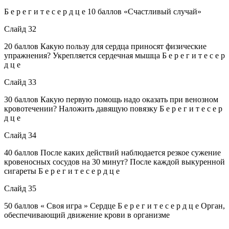
Б е р е г и т е с е р д ц е 10 баллов «Счастливый случай»
Слайд 32
20 баллов Какую пользу для сердца приносят физические
упражнения? Укрепляется сердечная мышца Б е р е г и т е с е р
д ц е
Слайд 33
30 баллов Какую первую помощь надо оказать при венозном
кровотечении? Наложить давящую повязку Б е р е г и т е с е р
д ц е
Слайд 34
40 баллов После каких действий наблюдается резкое сужение
кровеносных сосудов на 30 минут? После каждой выкуренной
сигареты Б е р е г и т е с е р д ц е
Слайд 35
50 баллов « Своя игра » Сердце Б е р е г и т е с е р д ц е Орган,
обеспечивающий движение крови в организме