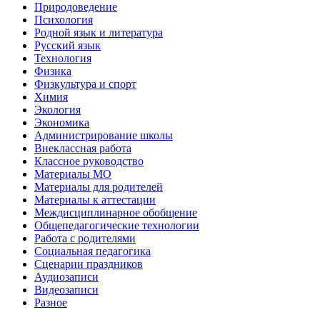
Природоведение
Психология
Родной язык и литература
Русский язык
Технология
Физика
Физкультура и спорт
Химия
Экология
Экономика
Администрирование школы
Внеклассная работа
Классное руководство
Материалы МО
Материалы для родителей
Материалы к аттестации
Междисциплинарное обобщение
Общепедагогические технологии
Работа с родителями
Социальная педагогика
Сценарии праздников
Аудиозаписи
Видеозаписи
Разное