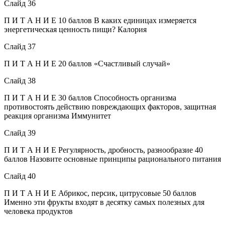
Слайд 36
П И Т А Н И Е 10 баллов В каких единицах измеряется
энергетическая ценность пищи? Калория
Слайд 37
П И Т А Н И Е 20 баллов «Счастливый случай»
Слайд 38
П И Т А Н И Е 30 баллов Способность организма
противостоять действию повреждающих факторов, защитная
реакция организма Иммунитет
Слайд 39
П И Т А Н И Е Регулярность, дробность, разнообразие 40
баллов Назовите основные принципы рационального питания
Слайд 40
П И Т А Н И Е Абрикос, персик, цитрусовые 50 баллов
Именно эти фрукты входят в десятку самых полезных для
человека продуктов