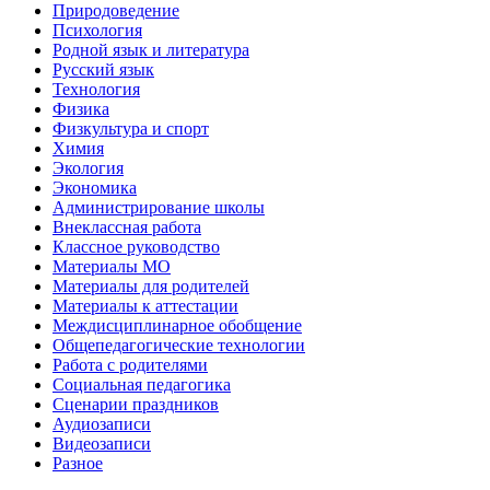
Природоведение
Психология
Родной язык и литература
Русский язык
Технология
Физика
Физкультура и спорт
Химия
Экология
Экономика
Администрирование школы
Внеклассная работа
Классное руководство
Материалы МО
Материалы для родителей
Материалы к аттестации
Междисциплинарное обобщение
Общепедагогические технологии
Работа с родителями
Социальная педагогика
Сценарии праздников
Аудиозаписи
Видеозаписи
Разное