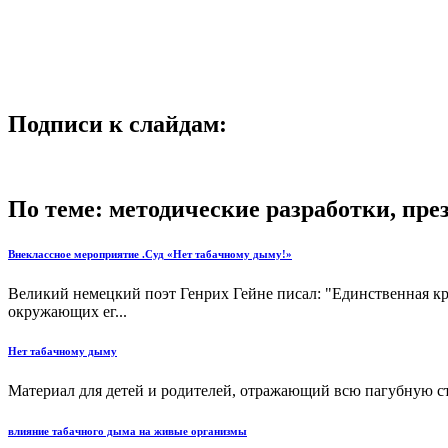
Подписи к слайдам:
По теме: методические разработки, пр
Внеклассное мероприятие .Суд «Нет табачному дыму!»
Великий немецкий поэт Генрих Гейне писал: "Единственная кра
окружающих ег...
Нет табачному дыму
Материал для детей и родителей, отражающий всю пагубную сто
влияние табачного дыма на живые организмы