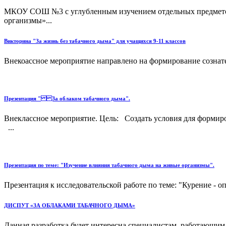
МКОУ СОШ №3 с углубленным изучением отдельных предметов
организмы»...
Викторина "За жизнь без табачного дыма" для учащихся 9-11 классов
Внекоассное мероприятие направлено на формирование сознате
Презентация " За облаком табачного дыма".
Внеклассное мероприятие. Цель: Создать условия для формир
...
Презентация по теме: "Изучение влияния табачного дыма на живые организмы".
Презентация к исследовательской работе по теме: "Курение - о
ДИСПУТ «ЗА ОБЛАКАМИ ТАБАЧНОГО ДЫМА»
Данная разработка будет интересна специалистам, работающим