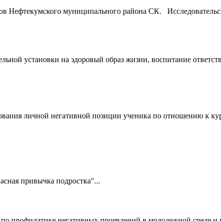
 Нефтекумского муниципального района СК. Исследовательска
льной установки на здоровый образ жизни, воспитание ответств
ования личной негативной позиции ученика по отношению к кур
пасная привычка подростка"...
 по профилатике негативных проявлений в молодежной среде и 