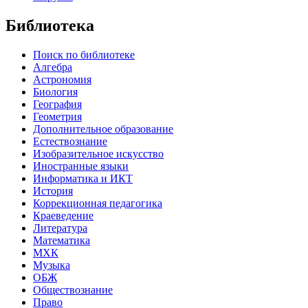
Библиотека
Поиск по библиотеке
Алгебра
Астрономия
Биология
География
Геометрия
Дополнительное образование
Естествознание
Изобразительное искусство
Иностранные языки
Информатика и ИКТ
История
Коррекционная педагогика
Краеведение
Литература
Математика
МХК
Музыка
ОБЖ
Обществознание
Право