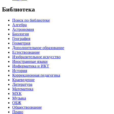
Библиотека
Поиск по библиотеке
Алгебра
Астрономия
Биология
География
Геометрия
Дополнительное образование
Естествознание
Изобразительное искусство
Иностранные языки
Информатика и ИКТ
История
Коррекционная педагогика
Краеведение
Литература
Математика
МХК
Музыка
ОБЖ
Обществознание
Право