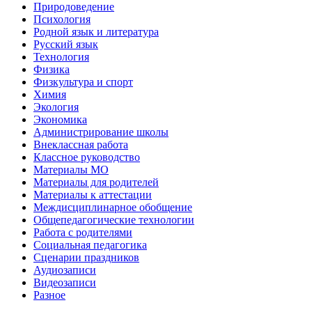
Природоведение
Психология
Родной язык и литература
Русский язык
Технология
Физика
Физкультура и спорт
Химия
Экология
Экономика
Администрирование школы
Внеклассная работа
Классное руководство
Материалы МО
Материалы для родителей
Материалы к аттестации
Междисциплинарное обобщение
Общепедагогические технологии
Работа с родителями
Социальная педагогика
Сценарии праздников
Аудиозаписи
Видеозаписи
Разное