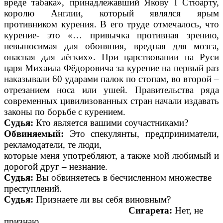
вреде табака», принадлежавший Якову I Стюарту,
королю Англии, который являлся ярым
противником курения. В его труде отмечалось, что
курение- это «… привычка противная зрению,
невыносимая для обоняния, вредная для мозга,
опасная для л
ё
гких». При царствовании на Руси
царя Михаила Ф
ё
доровича за курение на первый раз
наказывали 60 ударами палок по стопам, во второй –
отрезанием носа или ушей. Правительства ряда
современных цивилизованных стран начали издавать
законы по борьбе с курением.
Судья:
Кто является вашими соучастниками?
Обвиняемый:
Это спекулянты, предприниматели,
рекламодатели, те люди,
которые меня употребляют, а также мой любимый и
дорогой друг – незнание.
Судья:
Вы обвиняетесь в бесчисленном множестве
преступлений.
Судья:
Признаете ли вы себя виновным?
Сигарета:
Нет, не
признаю