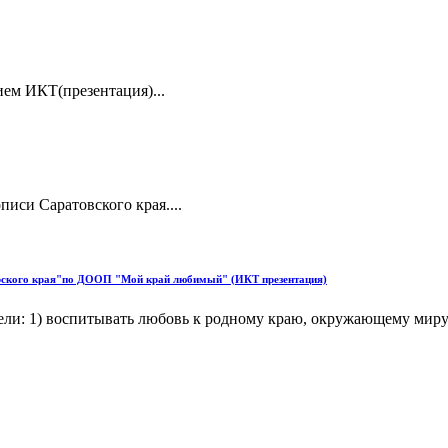
ием ИКТ(презентация)...
иси Саратовского края....
ского края"по ДООП "Мой край любимый" (ИКТ презентация)
ли: 1) воспитывать любовь к родному краю, окружающему миру 