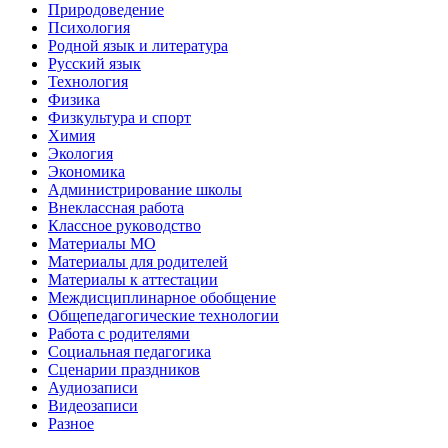
Природоведение
Психология
Родной язык и литература
Русский язык
Технология
Физика
Физкультура и спорт
Химия
Экология
Экономика
Администрирование школы
Внеклассная работа
Классное руководство
Материалы МО
Материалы для родителей
Материалы к аттестации
Междисциплинарное обобщение
Общепедагогические технологии
Работа с родителями
Социальная педагогика
Сценарии праздников
Аудиозаписи
Видеозаписи
Разное