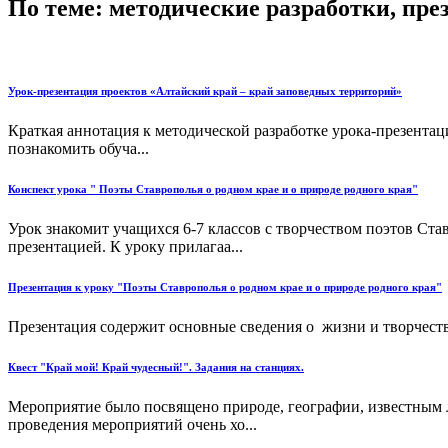
По теме: методические разработки, пр
Урок-презентация проектов «Алтайский край – край заповедных территорий»
Краткая аннотация к методической разработке урока-презента
познакомить обуча...
Конспект урока " Поэты Ставрополья о родном крае и о природе родного края"
Урок знакомит учащихся 6-7 классов с творчеством поэтов Ста
презентацией. К уроку прилагаа...
Презентация к уроку "Поэты Ставрополья о родном крае и о природе родного края"
Презентация содержит основные сведения о жизни и творчестве
Квест "Край мой! Край чудесный!". Задания на станциях.
Мероприятие было посвящено природе, географии, известным л
проведения мероприятий очень хо...