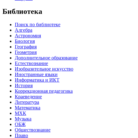
Библиотека
Поиск по библиотеке
Алгебра
Астрономия
Биология
География
Геометрия
Дополнительное образование
Естествознание
Изобразительное искусство
Иностранные языки
Информатика и ИКТ
История
Коррекционная педагогика
Краеведение
Литература
Математика
МХК
Музыка
ОБЖ
Обществознание
Право