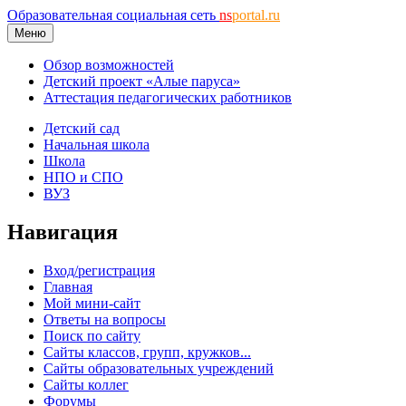
Образовательная социальная сеть
ns
portal.ru
Меню
Обзор возможностей
Детский проект «Алые паруса»
Аттестация педагогических работников
Детский сад
Начальная школа
Школа
НПО и СПО
ВУЗ
Навигация
Вход/регистрация
Главная
Мой мини-сайт
Ответы на вопросы
Поиск по сайту
Сайты классов, групп, кружков...
Сайты образовательных учреждений
Сайты коллег
Форумы