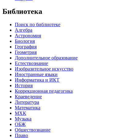
Библиотека
Поиск по библиотеке
Алгебра
Астрономия
Биология
География
Геометрия
Дополнительное образование
Естествознание
Изобразительное искусство
Иностранные языки
Информатика и ИКТ
История
Коррекционная педагогика
Краеведение
Литература
Математика
МХК
Музыка
ОБЖ
Обществознание
Право