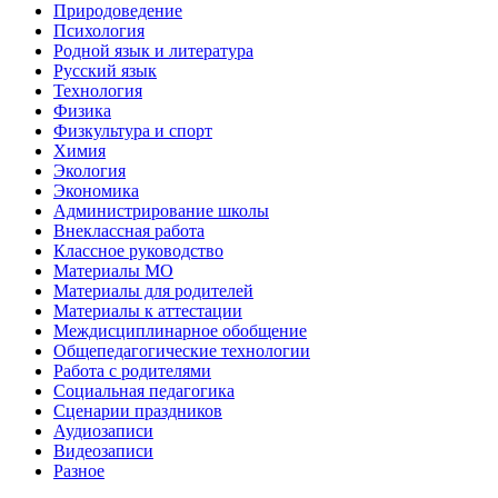
Природоведение
Психология
Родной язык и литература
Русский язык
Технология
Физика
Физкультура и спорт
Химия
Экология
Экономика
Администрирование школы
Внеклассная работа
Классное руководство
Материалы МО
Материалы для родителей
Материалы к аттестации
Междисциплинарное обобщение
Общепедагогические технологии
Работа с родителями
Социальная педагогика
Сценарии праздников
Аудиозаписи
Видеозаписи
Разное