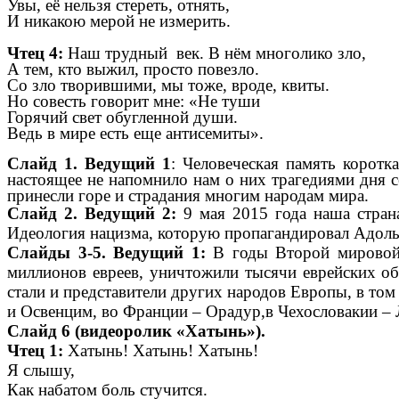
Увы, её нельзя стереть, отнять,
И никакою мерой не измерить.
Чтец 4:
Наш трудный век. В нём многолико зло,
А тем, кто выжил, просто повезло.
Со зло творившими, мы тоже, вроде, квиты.
Но совесть говорит мне: «Не туши
Горячий свет обугленной души.
Ведь в мире есть еще антисемиты».
Слайд 1. Ведущий 1
: Человеческая память корот
настоящее не напомнило нам о них трагедиями дня
принесли горе и страдания многим народам мира.
Слайд 2. Ведущий 2:
9 мая 2015 года наша стран
Идеология нацизма, которую пропагандировал Адоль
Слайды 3-5. Ведущий 1:
В годы Второй мировой 
миллионов евреев, уничтожили тысячи еврейских об
стали и представители других народов Европы, в то
и Освенцим, во Франции – Орадур,в Чехословакии – Л
Слайд 6 (видеоролик «Хатынь»).
Чтец 1:
Хатынь! Хатынь! Хатынь!
Я слышу,
Как набатом боль стучится.