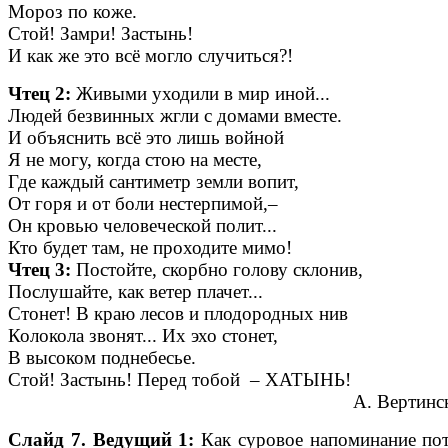
Мороз по коже.
Стой! Замри! Застынь!
И как же это всё могло случиться?!
Чтец 2:
Живыми уходили в мир иной...
Людей безвинных жгли с домами вместе.
И объяснить всё это лишь войной
Я не могу, когда стою на месте,
Где каждый сантиметр земли вопит,
От горя и от боли нестерпимой,–
Он кровью человеческой полит...
Кто будет там, не проходите мимо!
Чтец 3:
Постойте, скорбно голову склонив,
Послушайте, как ветер плачет...
Стонет! В краю лесов и плодородных нив
Колокола звонят... Их эхо стонет,
В высоком поднебесье.
Стой! Застынь! Перед тобой – ХАТЫНЬ!
А. Вертинский
Слайд 7. Ведущий 1:
Как суровое напоминание пот