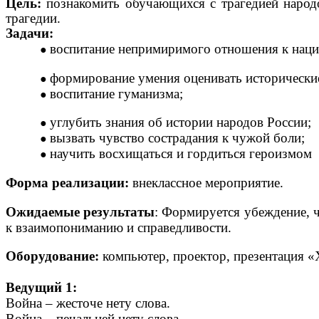
Цель:
познакомить обучающихся с трагедией наро
трагедии.
Задачи:
воспитание непримиримого отношения к нациз
формирование умения оценивать исторические
воспитание гуманизма;
углубить знания об истории народов России;
вызвать чувство сострадания к чужой боли;
научить восхищаться и гордиться героизмом 
Форма реализации:
внеклассное мероприятие.
Ожидаемые результаты
: Формируется убеждение, ч
к взаимопониманию и справедливости.
Оборудование:
компьютер, проектор, презентация 
Ведущий 1:
Война – жесточе нету слова.
Война – печальней нету слова.