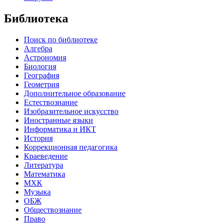
Библиотека
Поиск по библиотеке
Алгебра
Астрономия
Биология
География
Геометрия
Дополнительное образование
Естествознание
Изобразительное искусство
Иностранные языки
Информатика и ИКТ
История
Коррекционная педагогика
Краеведение
Литература
Математика
МХК
Музыка
ОБЖ
Обществознание
Право