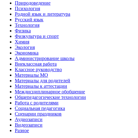
Природоведение
Психология
Родной язык и литература
Русский язык
Технология
Физика
Физкультура и спорт
Химия
Экология
Экономика
Администрирование школы
Внеклассная работа
Классное руководство
Материалы МО
Материалы для родителей
Материалы к аттестации
Междисциплинарное обобщение
Общепедагогические технологии
Работа с родителями
Социальная педагогика
Сценарии праздников
Аудиозаписи
Видеозаписи
Разное