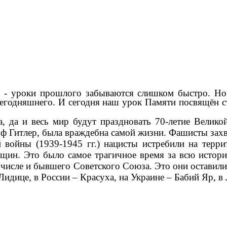
ка - уроки прошлого забываются слишком быстро. Н
 сегодняшнего. И сегодня наш урок Памяти посвящён
а, да и весь мир будут праздновать 70-летие Велик
ф Гитлер, была враждебна самой жизни. Фашисты захв
войны (1939-1945 гг.) нацисты истребили на терр
щин. Это было самое трагичное время за всю истори
м числе и бывшего Советского Союза. Это они остави
идице, в России – Красуха, на Украине – Бабий Яр, в