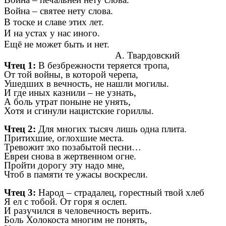
Война – святее нету слова.
В тоске и славе этих лет.
И на устах у нас иного.
Ещё не может быть и нет.
А. Твардовский
Чтец 1:
В безбрежности теряется тропа,
От той войны, в которой черепа,
Ушедших в вечность, не нашли могилы.
И где иных казнили – не узнать,
А боль утрат поныне не унять,
Хотя и сгинули нацистские гориллы.
Чтец 2:
Для многих тысяч лишь одна плита.
Притихшие, оглохшие места.
Тревожит эхо позабытой песни…
Евреи снова в жертвенном огне.
Пройти дорогу эту надо мне,
Чтоб в памяти те ужасы воскресли.
Чтец 3:
Народ – страдалец, горестный твой хлеб
Я ел с тобой. От горя я ослеп.
И разучился в человечность верить.
Боль Холокоста многим не понять,