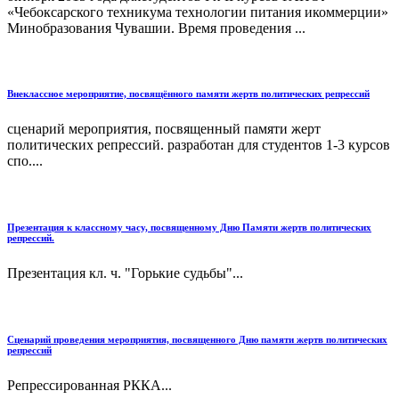
«Чебоксарского техникума технологии питания икоммерции»
Минобразования Чувашии. Время проведения ...
Внеклассное мероприятие, посвящённого памяти жертв политических репрессий
сценарий мероприятия, посвященный памяти жерт
политических репрессий. разработан для студентов 1-3 курсов
спо....
Презентация к классному часу, посвященному Дню Памяти жертв политических
репрессий.
Презентация кл. ч. "Горькие судьбы"...
Сценарий проведения мероприятия, посвященного Дню памяти жертв политических
репрессий
Репрессированная РККА...