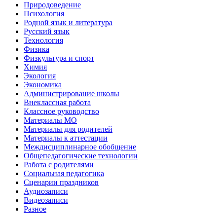
Природоведение
Психология
Родной язык и литература
Русский язык
Технология
Физика
Физкультура и спорт
Химия
Экология
Экономика
Администрирование школы
Внеклассная работа
Классное руководство
Материалы МО
Материалы для родителей
Материалы к аттестации
Междисциплинарное обобщение
Общепедагогические технологии
Работа с родителями
Социальная педагогика
Сценарии праздников
Аудиозаписи
Видеозаписи
Разное