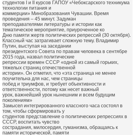
студентов I и II курсов ГАПОУ «Чебоксарского техникума
технологии питания и
коммерции» Минобразования Чувашии. Время
проведения – 45 минут. Задуман
преподавателями литературы и истории как
тематическое мероприятие, приуроченное ко
Дню памяти жертв политических репрессий (30 октября).
Классный час затрагивает сложную тему. Владимир
Путин, выступая на заседании
президентского Совета по правам человека в сентябре
2015 года, назвал политические
репрессии времен СССР «одной из самый горьких,
тяжелых страниц отечественной
истории». Он отметил, что «эта страница не менее
поучительна для нас, чем страницы
побед и триумфов, и требует объективности и
ответственности, потому как несет важный
урок, важнейший урок нынешним и всем будущим
поколениям»
Замысел интегрированного классного часа состоял в
том, чтобы сформировать у
студентов представление о политических репрессиях в
СССР, воспитать чувство
сострадания, милосердия, гуманизма, обращаясь к
памяти исторической, памяти