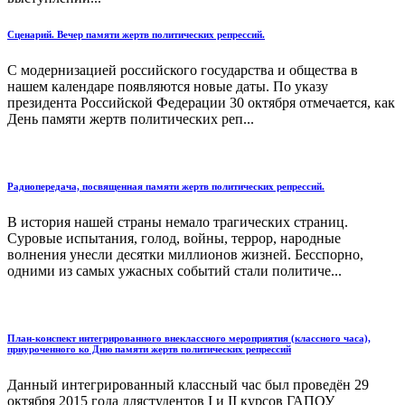
Сценарий. Вечер памяти жертв политических репрессий.
С модернизацией российского государства и общества в
нашем календаре появляются новые даты. По указу
президента Российской Федерации 30 октября отмечается, как
День памяти жертв политических реп...
Радиопередача, посвященная памяти жертв политических репрессий.
В история нашей страны немало трагических страниц.
Суровые испытания, голод, войны, террор, народные
волнения унесли десятки миллионов жизней. Бесспорно,
одними из самых ужасных событий стали политиче...
План-конспект интегрированного внеклассного мероприятия (классного часа),
приуроченного ко Дню памяти жертв политических репрессий
Данный интегрированный классный час был проведён 29
октября 2015 года длястудентов I и II курсов ГАПОУ