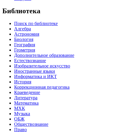
Библиотека
Поиск по библиотеке
Алгебра
Астрономия
Биология
География
Геометрия
Дополнительное образование
Естествознание
Изобразительное искусство
Иностранные языки
Информатика и ИКТ
История
Коррекционная педагогика
Краеведение
Литература
Математика
МХК
Музыка
ОБЖ
Обществознание
Право