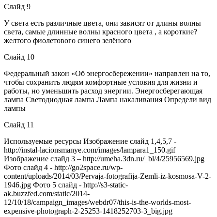
Слайд 9
У света есть различные цвета, они зависят от длины волны
света, самые длинные волны красного цвета , а короткие?
желтого фиолетового синего зелёного
Слайд 10
Федеральный закон «Об энергосбережении» направлен на то,
чтобы сохранить людям комфортные условия для жизни и
работы, но уменьшить расход энергии. Энергосберегающая
лампа Светодиодная лампа Лампа накаливания Определи вид
лампы
Слайд 11
Используемые ресурсы Изображение слайд 1,4,5,7 -
http://instal-lacionsmanye.com/images/lampara1_150.gif
Изображение слайд 3 – http://umeha.3dn.ru/_bl/4/25956569.jpg
Фото слайд 4 - http://go2space.ru/wp-
content/uploads/2014/03/Pervaja-fotografija-Zemli-iz-kosmosa-V-2-
1946.jpg Фото 5 слайд - http://s3-static-
ak.buzzfed.com/static/2014-
12/10/18/campaign_images/webdr07/this-is-the-worlds-most-
expensive-photograph-2-25253-1418252703-3_big.jpg