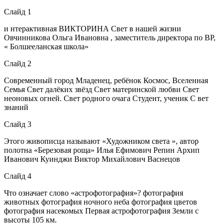
Слайд 1
и нтерактивная ВИКТОРИНА Свет в нашей жизни
Овчинникова Ольга Ивановна , заместитель директора по ВР,
« Болшееланская школа»
Слайд 2
Современный город Младенец, ребёнок Космос, Вселенная
Семья Свет далёких звёзд Свет материнской любви Свет
неоновых огней. Свет родного очага Студент, ученик С вет
знаний
Слайд 3
Этого живописца называют «Художником света », автор
полотна «Березовая роща» Илья Ефимович Репин Архип
Иванович Куинджи Виктор Михайлович Васнецов
Слайд 4
Что означает слово «астрофотография»? фотография
животных фотография ночного неба фотография цветов
фотография насекомых Первая астрофотография Земли с
высоты 105 км.