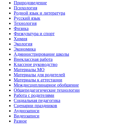
Природоведение
Психология
Родной язык и литература
Русский язык
Технология
Физика
Физкультура и спорт
Химия
Экология
Экономика
Администрирование школы
Внеклассная работа
Классное руководство
Материалы МО
Материалы для родителей
Материалы к аттестации
Междисциплинарное обобщение
Общепедагогические технологии
Работа с родителями
Социальная педагогика
Сценарии праздников
Аудиозаписи
Видеозаписи
Разное