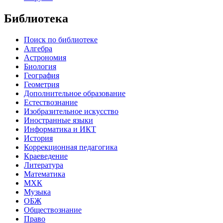
Библиотека
Поиск по библиотеке
Алгебра
Астрономия
Биология
География
Геометрия
Дополнительное образование
Естествознание
Изобразительное искусство
Иностранные языки
Информатика и ИКТ
История
Коррекционная педагогика
Краеведение
Литература
Математика
МХК
Музыка
ОБЖ
Обществознание
Право