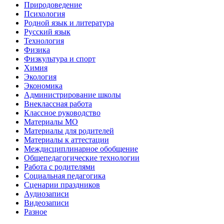
Природоведение
Психология
Родной язык и литература
Русский язык
Технология
Физика
Физкультура и спорт
Химия
Экология
Экономика
Администрирование школы
Внеклассная работа
Классное руководство
Материалы МО
Материалы для родителей
Материалы к аттестации
Междисциплинарное обобщение
Общепедагогические технологии
Работа с родителями
Социальная педагогика
Сценарии праздников
Аудиозаписи
Видеозаписи
Разное