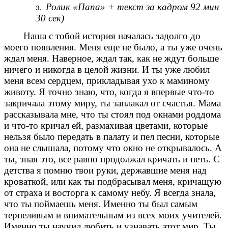
Ролик «Папа» + текст за кадром 92 мин
30 сек)
Наша с тобой история началась задолго до
моего появления. Меня еще не было, а ты уже очень
ждал меня. Наверное, ждал так, как не ждут больше
ничего и никогда в целой жизни. И ты уже любил
меня всем сердцем, прикладывая ухо к маминому
животу. Я точно знаю, что, когда я впервые что-то
закричала этому миру, ты заплакал от счастья. Мама
рассказывала мне, что ты стоял под окнами роддома
и что-то кричал ей, размахивая цветами, которые
нельзя было передать в палату и пел песни, которые
она не слышала, потому что окно не открывалось. А
ты, зная это, все равно продолжал кричать и петь. С
детства я помню твои руки, державшие меня над
кроваткой, или как ты подбрасывал меня, кричащую
от страха и восторга к самому небу. Я всегда знала,
что ты поймаешь меня. Именно ты был самым
терпеливым и внимательным из всех моих учителей.
Именно ты научил любить и узнавать этот мир. Ты