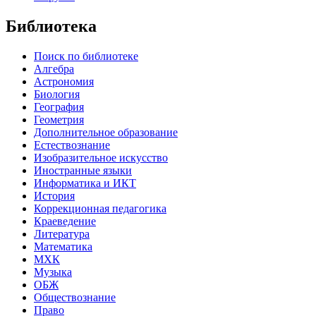
Библиотека
Поиск по библиотеке
Алгебра
Астрономия
Биология
География
Геометрия
Дополнительное образование
Естествознание
Изобразительное искусство
Иностранные языки
Информатика и ИКТ
История
Коррекционная педагогика
Краеведение
Литература
Математика
МХК
Музыка
ОБЖ
Обществознание
Право