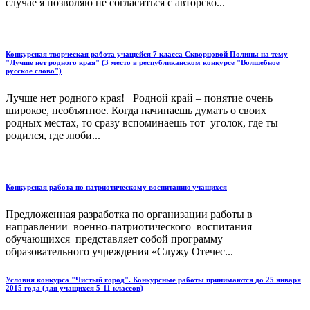
случае я позволяю не согласиться с авторско...
Конкурсная творческая работа учащейся 7 класса Скворцовой Полины на тему
"Лучше нет родного края" (3 место в республиканском конкурсе "Волшебное
русское слово")
Лучше нет родного края! Родной край – понятие очень
широкое, необъятное. Когда начинаешь думать о своих
родных местах, то сразу вспоминаешь тот уголок, где ты
родился, где люби...
Конкурсная работа по патриотическому воспитанию учащихся
Предложенная разработка по организации работы в
направлении военно-патриотического воспитания
обучающихся представляет собой программу
образовательного учреждения «Служу Отечес...
Условия конкурса "Чистый город". Конкурсные работы принимаются до 25 января
2015 года (для учащихся 5-11 классов)