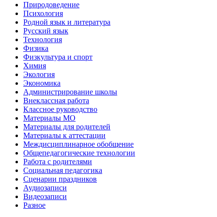
Природоведение
Психология
Родной язык и литература
Русский язык
Технология
Физика
Физкультура и спорт
Химия
Экология
Экономика
Администрирование школы
Внеклассная работа
Классное руководство
Материалы МО
Материалы для родителей
Материалы к аттестации
Междисциплинарное обобщение
Общепедагогические технологии
Работа с родителями
Социальная педагогика
Сценарии праздников
Аудиозаписи
Видеозаписи
Разное