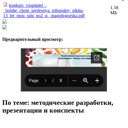
konkurs_vospitatel_-
1.58
_bolshe_chem_professiya_tribunskiy_nikita-
МБ
13_let_mou_sshi_no2_g._magnitogorska.pdf
Предварительный просмотр:
По теме: методические разработки,
презентации и конспекты