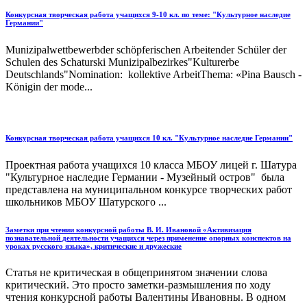
Конкурсная творческая работа учащихся 9-10 кл. по теме: "Культурное наследие
Германии"
Munizipalwettbewerbder schöpferischen Arbeitender Schüler der
Schulen des Schaturski Munizipalbezirkes"Kulturerbe
Deutschlands"Nomination: kollektive ArbeitThema: «Pina Bausch -
Königin der mode...
Конкурсная творческая работа учащихся 10 кл. "Культурное наследие Германии"
Проектная работа учащихся 10 класса МБОУ лицей г. Шатура
"Культурное наследие Германии - Музейный остров" была
представлена на муниципальном конкурсе творческих работ
школьников МБОУ Шатурского ...
Заметки при чтении конкурсной работы В. И. Ивановой «Активизация
познавательной деятельности учащихся через применение опорных конспектов на
уроках русского языка», критические и дружеские
Статья не критическая в общепринятом значении слова
критический. Это просто заметки-размышления по ходу
чтения конкурсной работы Валентины Ивановны. В одном