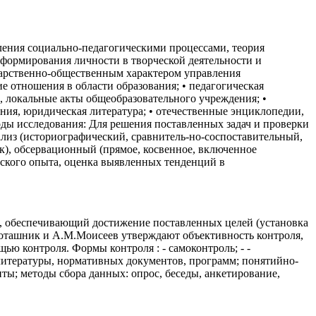
ения социально-педагогическими процессами, теория
формирования личности в творческой деятельности и
дарственно-общественным характером управления
 отношения в области образования; • педагогическая
 локальные акты общеобразовательного учреждения; •
ния, юридическая литература; • отечественные энциклопедии,
оды исследования: Для решения поставленных задач и проверки
лиз (историографический, сравнитель-но-соспоставительный,
к), обсервационный (прямое, косвенное, включенное
еского опыта, оценка выявленных тенденций в
с, обеспечивающий достижение поставленных целей (установка
Поташник и А.М.Моисеев утверждают объективность контроля,
щью контроля. Формы контроля : - самоконтроль; - -
й литературы, нормативных документов, программ; понятийно-
ы; методы сбора данных: опрос, беседы, анкетирование,