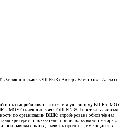
ОУ Оловяннинская СОШ №235 Автор : Елистратов Алексей
зработать и апробировать эффективную систему ВШК в МОУ
К в МОУ Оловяннинская СОШ №235. Гипотеза: - система
ьности по организации ВШК; апробирована обновлённая
аны критерии и показатели, при использовании которых
ативно-правовых актов ; выявить причины, имеющиеся в