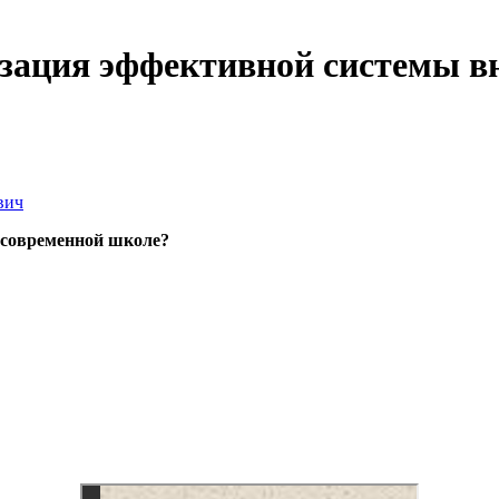
изация эффективной системы в
вич
современной
школе
?