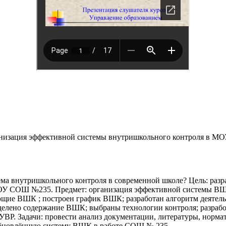
анизация эффективной системы внутришкольного контроля в М
ема внутришкольного контроля в современной школе? Цель: ра
ОУ СОШ №235. Предмет: организация эффективной системы ВШ
ющие ВШК ; построен график ВШК; разработан алгоритм деятел
ено содержание ВШК; выбраны технологии контроля; разработ
УВР. Задачи: провести анализ документации, литературы, норм
обновлённую систему ВШК в работе СОШ № 235 .