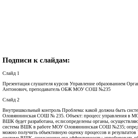
Подписи к слайдам:
Слайд 1
Презентация слушателя курсов Управление образованием Орг
Антонович, преподаватель ОБЖ МОУ СОШ №235
Слайд 2
Внутришкольный контроль Проблема: какой должна быть сист
Оловяннинская СОШ № 235. Объект: процесс управления в М
ВШК будет разработана, если:определены органы, осуществля
система ВШК в работе МОУ Оловяннинская СОШ №235; определ
можно получить объективную оценку процессов и результатов 
системе ВШК, снижающие его эффективность; апробировать 