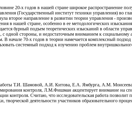
овине 20-х годов в нашей стране широкое распространение пол
вления (Государственный институт техники управления) во глав
инула второе направление в развитии теории управления - произво
ения в нашей стране, особенно в ее методологических изыскани
людается бурный подъем теоретических изысканий в области упр
с одной стороны, и недостаточным вниманием к социальному асп
В начале 70-х годов в теории намечается комплексный подход к
ьзовать системный подход к изучению проблем внутришкольног
работы Т.И. Шамовой, А.И. Китова, Е.А. Ямбурга, А.М. Моисеева
рмирования контроля, Л.М.Фишман акцентирует внимание на спо
ции контроля. Считаю, что исследовательская работа позволит
и, творческой деятельности участников образовательного проце