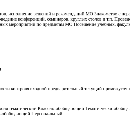
в, исполнение решений и рекомендаций МО Знакомство с пере
ведение конференций, семинаров, круглых столов и т.п. Провед
ссных мероприятий по предметам МО Посещение учебных, факул
и
ности контроля входной предварительный текущий промежуточ
нтроля тематический Классно-обобща-ющий Темати-чески-обоб
о-обобща-ющий Персона-льный