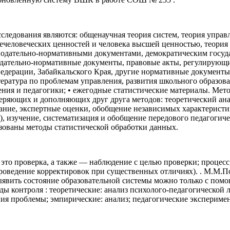
едования являются: общенаучная теория систем, теория управл
человеческих ценностей и человека высшей ценностью, теория 
онодательно-нормативными документами, демократическим госу
дательно-нормативные документы, правовые акты, регулирующие
дерации, Забайкальского Края, другие нормативные документы,
ература по проблемам управления, развития школьного образова
ния и педагогики; • ежегодные статистические материалы. Мет
ряющих и дополняющих друг друга методов: теоретический ана
ание, экспертные оценки, обобщение независимых характеристи
), изучение, систематизация и обобщение передового педагогич
зованы методы статистической обработки данных.
это проверка, а также — наблюдение с целью проверки; процес
проведение корректировок при существенных отличиях). . М.М.
 выявить состояние образовательной системы можно только с помо
оды контроля : теоретические: анализ психолого-педагогическо
я проблемы; эмпирические: анализ; педагогические эксперимент