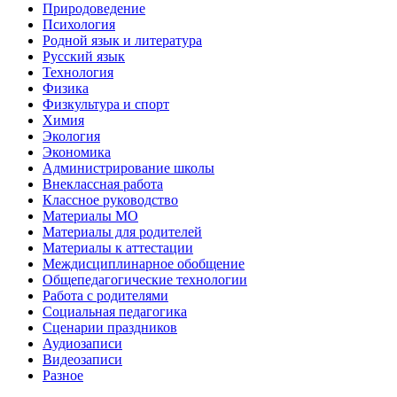
Природоведение
Психология
Родной язык и литература
Русский язык
Технология
Физика
Физкультура и спорт
Химия
Экология
Экономика
Администрирование школы
Внеклассная работа
Классное руководство
Материалы МО
Материалы для родителей
Материалы к аттестации
Междисциплинарное обобщение
Общепедагогические технологии
Работа с родителями
Социальная педагогика
Сценарии праздников
Аудиозаписи
Видеозаписи
Разное