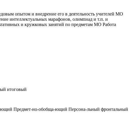
довым опытом и внедрение его в деятельность учителей МО
ение интеллектуальных марафонов, олимпиад и т.п. и
ьтативных и кружковых занятий по предметам МО Работа
ный итоговый
ща-ющий Предмет-но-обобща-ющий Персона-льный фронтальный