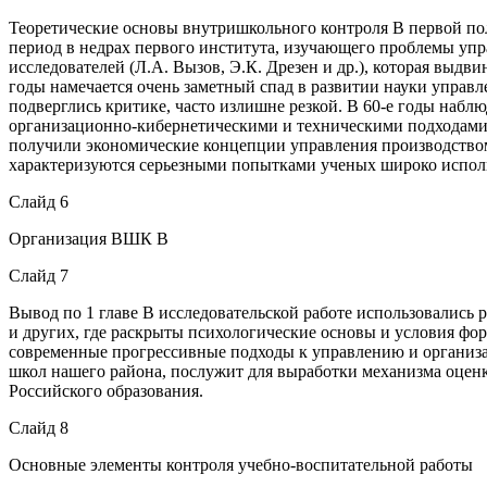
Теоретические основы внутришкольного контроля В первой пол
период в недрах первого института, изучающего проблемы упра
исследователей (Л.А. Вызов, Э.К. Дрезен и др.), которая выдв
годы намечается очень заметный спад в развитии науки управл
подверглись критике, часто излишне резкой. В 60-е годы наб
организационно-кибернетическими и техническими подходами, 
получили экономические концепции управления производством. 
характеризуются серьезными попытками ученых широко испол
Слайд 6
Организация ВШК В
Слайд 7
Вывод по 1 главе В исследовательской работе использовались 
и других, где раскрыты психологические основы и условия фо
современные прогрессивные подходы к управлению и организа
школ нашего района, послужит для выработки механизма оценк
Российского образования.
Слайд 8
Основные элементы контроля учебно-воспитательной работы