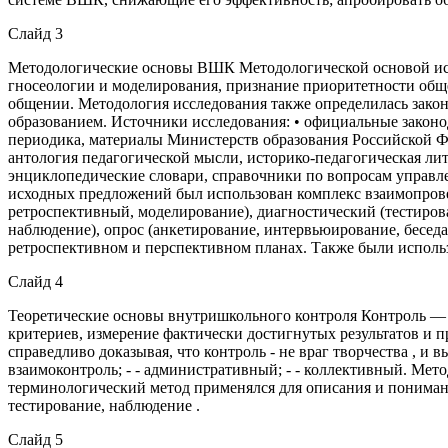
Слайд 3
Методологические основы ВШК Методологической основой иссл
гносеологии и моделирования, признание приоритетности обще
общении. Методология исследования также определилась зак
образованием. Источники исследования: • официальные законо
периодика, материалы Министерств образования Российской Фе
антология педагогической мысли, историко-педагогическая лит
энциклопедические словари, справочники по вопросам управле
исходных предложений был использован комплекс взаимопрове
ретроспективный, моделирование), диагностический (тестиров
наблюдение), опрос (анкетирование, интервьюирование, беседа
ретроспективном и перспективном планах. Также были исполь
Слайд 4
Теоретические основы внутришкольного контроля Контроль — 
критериев, измерение фактически достигнутых результатов и 
справедливо доказывая, что контроль - не враг творчества , и
взаимоконтроль; - - административный; - - коллективный. Мет
терминологический метод применялся для описания и понимани
тестирование, наблюдение .
Слайд 5