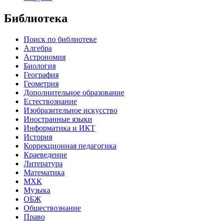
Библиотека
Поиск по библиотеке
Алгебра
Астрономия
Биология
География
Геометрия
Дополнительное образование
Естествознание
Изобразительное искусство
Иностранные языки
Информатика и ИКТ
История
Коррекционная педагогика
Краеведение
Литература
Математика
МХК
Музыка
ОБЖ
Обществознание
Право