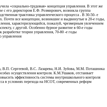
учила «социально-трудовая» концепция управления. В этот же
е с его директором Е.Ф. Розмирович, возникла группа
дственная трактовка управленческого процесса . В 30-50- е
ях. Почти все концепции, возникшие и выдвинутые в 20-е годы,
авления, характеризующийся, пожалуй, чрезмерным увлечением
екту, с другой. Особенно бурное развитие в 60-е годы
 разработке теории управления, 70-80 -е годы
о управления
, В.П. Сергеевой, В.С. Лазарева, Н.И. Зубова, М.М. Поташника
собах осуществления контроля. К.М.Ушаков, отстаивает
 повысить эффективность системы внутришкольного контроля
сса в условиях перехода на НСОТ, современных реформ