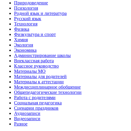
Природоведение
Психология
Родной язык и литература
Русский язык
Технология
Физика
Физкультура и спорт
Химия
Экология
Экономика
Администрирование школы
Внеклассная работа
Классное руководство
Материалы МО
Материалы для родителей
Материалы к аттестации
Междисциплинарное обобщение
Общепедагогические технологии
Работа с родителями
Социальная педагогика
Сценарии праздников
Аудиозаписи
Видеозаписи
Разное