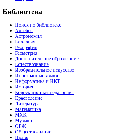
Библиотека
Поиск по библиотеке
Алгебра
Астрономия
Биология
География
Геометрия
Дополнительное образование
Естествознание
Изобразительное искусство
Иностранные языки
Информатика и ИКТ
История
Коррекционная педагогика
Краеведение
Литература
Математика
МХК
Музыка
ОБЖ
Обществознание
Право