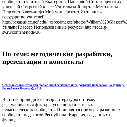
сообщество учителей Екатерины Пашковой Сеть творческих
учителей Открытый класс Учительский портал Методисты
Педсовет Завуч-инфо Мой университет Интернет -
государство учителей
http://pegasus.cc.ucf.edu/~csrce/images/photos/William%20Glasser%
Уильям Глассер Использованные ресурсы http://rcde.g-
sv.ru/content/node/30
По теме: методические разработки,
презентации и конспекты
Сетевые сообщества как форма профессионального развития педагогов (на примере
Республики Карелия), 2010
В статье приводится обзор литературы по теме,
рассмариваются факторы успешности сетевых
педагогических сообществ. Приводятся примеры различных
сообществ педагогов Республики Карелия, созданных и
функц...