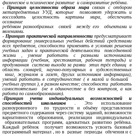
физическое и психическое развитие и саморазвитие ребёнка.
-
Принцип целостности образа мира
связан с отбором
метапредметных УУД, которые позволяют удержать и
воссоздать целостность картины мира, обеспечить
осознание
ребёнком разнообразных связей между его объектами и
явлениями.
-
Принцип практической направленности
предусматривает
формирование универсальных учебных действий средствами
всех предметов, способности применять в условиях решения
учебных задач и практической деятельности повседневной
жизни , умение работать с разными источниками
информации (учебник, хрестоматия, рабочая тетрадь) и
продуманная система выхода за рамки этих трёх единиц в
область словарей, научно-популярных и художественных
книг, журналов и газет, других источников информации),
умений работать в сотрудничестве ( в малой и большой
учебных группах ), в разном качестве; способности работать
самостоятельно (не в одиночестве и без контроля, а как
работа по самообразованию).
-
Принцип учета индивидуальных возможностей и
способностей школьников
. Это использование
разноуровневого по трудности и объёму представления
предметного содержания через систему заданий, возможности
вариативности образования, реализации индивидуальных
образовательных программ, адекватных развитию ребёнка.
Каждый ребёнок получает возможность усвоить базовый
программный материал , но в разные периоды обучения и с