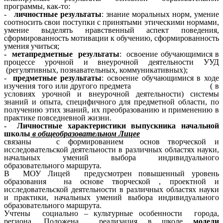
программы, как-то:
-
личностные результаты
: знание моральных норм, умение
соотносить свои поступки с принятыми этическими нормами,
умение выделять нравственный аспект поведения,
сформированность мотивации к обучению, сформированность
умения учиться;
- метапредметные результаты
: освоение обучающимися в
процессе урочной и внеурочной деятельности УУД
(регулятивных, познавательных, коммуникативных);
-
предметные результаты
: освоение обучающимися в ходе
изучения того или другого предмета ( в
условиях урочной и внеурочной деятельности) системы
знаний и опыта, специфичного для предметной области, по
получению этих знаний, их преобразованию и применению в
практике повседневной жизни.
- Личностные характеристики выпускника начальной
школы
в общеобразовательном Лицее
связаны
с
формированием основ творческой и
исследовательской деятельности в различных областях науки,
начальных умений выбора индивидуального
образовательного маршрута.
В МОУ Лицей предусмотрен повышенный уровень
образования на основе творческой , проектной и
исследовательской деятельности в различных областях науки
и практики, начальных умений выбора индивидуального
образовательного маршрута.
Учтены социально – культурные особенности города,
региона. Положена реализация в школе
модели