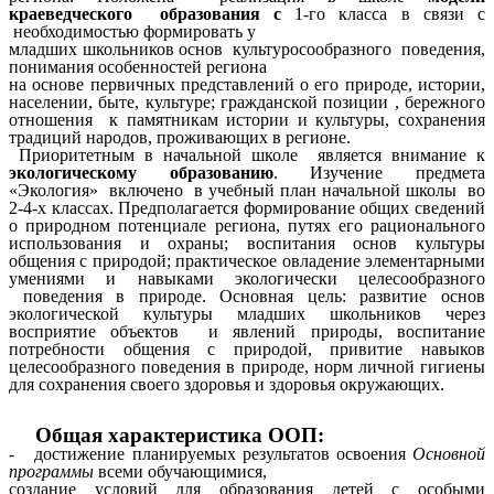
краеведческого образования с
1-го класса в связи с
необходимостью формировать у
младших школьников основ культуросообразного поведения,
понимания особенностей региона
на основе первичных представлений о его природе, истории,
населении, быте, культуре; гражданской позиции , бережного
отношения к памятникам истории и культуры, сохранения
традиций народов, проживающих в регионе.
Приоритетным в начальной школе является внимание к
экологическому образованию
. Изучение предмета
«Экология» включено в учебный план начальной школы во
2-4-х классах. Предполагается формирование общих сведений
о природном потенциале региона, путях его рационального
использования и охраны; воспитания основ культуры
общения с природой; практическое овладение элементарными
умениями и навыками экологически целесообразного
поведения в природе. Основная цель: развитие основ
экологической культуры младших школьников через
восприятие объектов и явлений природы, воспитание
потребности общения с природой, привитие навыков
целесообразного поведения в природе, норм личной гигиены
для сохранения своего здоровья и здоровья окружающих.
Общая характеристика ООП:
- достижение планируемых результатов освоения
Основной
программы
всеми обучающимися,
создание условий для образования детей с особыми