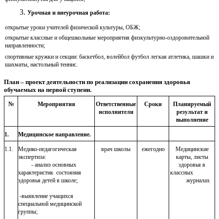
Урочная и внеурочная работа:
открытые уроки учителей физической культуры, ОБЖ;
открытые классные и общешкольные мероприятия физкультурно-оздоровительной
направленности;
спортивные кружки и секции: баскетбол, волейбол футбол легкая атлетика, шашки и
шахматы, настольный теннис.
План – проект деятельности по реализации сохранения здоровья
обучаемых на первой ступени.
№
Мероприятия
Ответственные
Сроки
Планируемый
исполнители
результат и
выполнение
1.
Медицинское направление.
1.1.
Медико-педагогическая
врач школы
ежегодно
Медицинские
экспертиза:
карты, листы
- анализ основных
здоровья в
характеристик состояния
классных
здоровья детей в школе;
журналах
-выявление учащихся
специальной медицинской
группы;