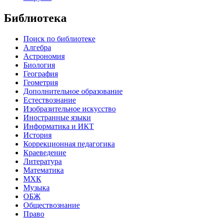
Библиотека
Поиск по библиотеке
Алгебра
Астрономия
Биология
География
Геометрия
Дополнительное образование
Естествознание
Изобразительное искусство
Иностранные языки
Информатика и ИКТ
История
Коррекционная педагогика
Краеведение
Литература
Математика
МХК
Музыка
ОБЖ
Обществознание
Право