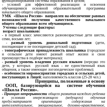
функционирования системы образования в целом;
- условий для эффективной реализации и освоения
обучающимися основной образовательной программы
начального общего образования.
УМК «Школа России» направлен на обеспечение равных
возможностей получения качественного начального
общего образования всем обучающимся.
Учтены следующие факторы:
возраст школьников:
- в первый класс зачисляются разновозрастные дети шести,
семи, восьми лет;
-
разный уровень дошкольной подготовки
(дети,
посещающие и не посещающие детский сад);
- топографическая принадлежность школьника
(городские
и сельские дети имеют разный опыт жизни и свои
преимущества в подборе материала);
-
разный уровень владения русским языком
(нередко это
дети, у которых русский язык - не единственный язык
общения, а также имеющие логопедические проблемы);
-
особенности мировосприятия городских и сельских детей,
поступающих в Лицей
; наполняемость классов (25-28 чел.)
Принципы, положенные в основу
ООП, базирующейся на системе обучения
«Школа России».
-
Принцип непрерывности
общего развития каждого ребенка
в условиях опережающего (ведущего) обучения
предусматривает ориентацию содержания на
интеллектуальное, эмоциональное, духовно-нравственное,