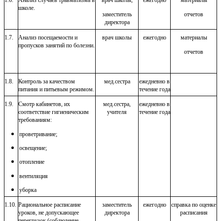
школе.
заместитель
отчетов
директора
1.7.
Анализ посещаемости и
врач школы
ежегодно
материалы
пропусков занятий по болезни.
отчетов
1.8.
Контроль за качеством
мед.сестра
ежедневно в
питания и питьевым режимом.
течение года
1.9.
Смотр кабинетов, их
мед.сестра,
ежедневно в
соответствие гигиеническим
учителя
течение года
требованиям:
проветривание;
освещение;
отопление
вентиляция
уборка
1.10.
Рациональное расписание
заместитель
ежегодно
справка по оценке
уроков, не допускающее
директора
расписания
перегрузок (соблюдение