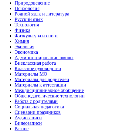
Природоведение
Психология
Родной язык и литература
Русский язык
Технология
Физика
Физкультура и спорт
Химия
Экология
Экономика
Администрирование школы
Внеклассная работа
Классное руководство
Материалы МО
Материалы для родителей
Материалы к аттестации
Междисциплинарное обобщение
Общепедагогические технологии
Работа с родителями
Социальная педагогика
Сценарии праздников
Аудиозаписи
Видеозаписи
Разное