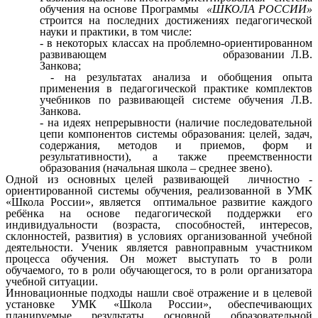
обучения на основе Программы
«ШКОЛА РОССИИ»
строится на последних достижениях педагогической
науки и практики, в том числе:
- в некоторых классах на проблемно-ориентированном
развивающем образовании Л.В.
Занкова;
- на результатах анализа и обобщения опыта
применения в педагогической практике комплектов
учебников по развивающей системе обучения Л.В.
Занкова.
- на идеях непрерывности (наличие последовательной
цепи компонентов системы образования: целей, задач,
содержания, методов и приемов, форм и
результативности), а также преемственности
образования (начальная школа – среднее звено).
Одной из основных целей развивающей личностно -
ориентированной системы обучения, реализованной в УМК
«Школа России», является оптимальное развитие каждого
ребёнка на основе педагогической поддержки его
индивидуальности (возраста, способностей, интересов,
склонностей, развития) в условиях организованной учебной
деятельности. Ученик является равноправным участником
процесса обучения. Он может выступать то в роли
обучаемого, то в роли обучающегося, то в роли организатора
учебной ситуации.
Инновационные подходы нашли своё отражение и в целевой
установке УМК «Школа России», обеспечивающих
планируемые результаты основной образовательной