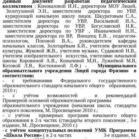
Данный документ разработан педагогическим
коллективом
: Коноваловой И.Н., директором МОУ Лицей,
Золотухиной Э.Н., заместителем директора по УВР,
курирующей начальную школу лицея, Шкуратовым С.А.,
заместителем директора по УВР, Васильевой И.А.,
заместителем директора по УВР, Богуславской Н.К.,
заместителем директора по УВР , Иванычевой Н.Н.,
заместителем директора по ВР, Винценц Е.В. , педагогом-
психологом, Поповой В.А., руководителем кафедры
начальных классов, Золотарёвым Б.И., учителем физической
культуры, Жуковой Ж.В., учителем музыки, Судаковой Н.В.,
учителем изобразительного искусства, учителями начальной
школы Коровиной А.В., Конычевой М,Н., Лужнёвой М.В,
Котовой Л.В., Костюниной Л.Ф.) -
Муниципального
образовательного учреждения Лицей города Фрязино в
соответствии:
- с требованиями Федерального государственного
образовательного стандарта начального общего образования,
2010 г;
- с учётом возможностей и рекомендаций
Примерной
основной образовательной
программы
образовательного учреждения (начальная школа, стандарты
второго поколения, М. Просвещение 2010 г.;
- с учётом примерных программ начального общего
образования в 2-х частях (стандарты второго поколения , 3-е
издание, М. ,Просвещение, 2010 г.)
-
с учётом концептуальных положений УМК Программы
«Школа России»
( в 2-х частях 3-е издание, М.