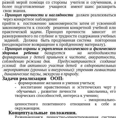
разной мерой помощи со стороны учителя и соучеников, а
более подготовленные учащиеся имеют шанс расширить
свои знания.
- Принцип прочности и наглядности
должен реализоваться
через конкретное наблюдение
прийти к постижению закономерности затем от усвоенной
закономерности к способу решения конкретной учебной или
практической задачи. Принцип прочности зависит от
разноуровневого по глубине и трудности содержания учебных
заданий. Должна быть продуманная система повторения
(неоднократное возвращение к пройденному материалу).
-
Принцип охраны и укрепления психического и физического
здоровья ребенка
базируется на необходимости
формирования у детей привычек к чистоте, аккуратности,
соблюдению режима дня. Предусматривается создание
условий для активного участия детей в оздоровительных
мероприятиях (урочных и внеурочных): утренняя гимнастика
, динамические паузы, экскурсии в природу.
Задачи реализации ООП
:
- формирование желания и умения учиться;
- воспитание нравственных и эстетических черт у
обучаемых , развитие личности школьника, его
творческих способностей, интереса к учению;
- эмоционально-
ценностного позитивного отношения к себе и
окружающим.
Концептуальные положения.
Развивающаяся личностно-ориентированная система