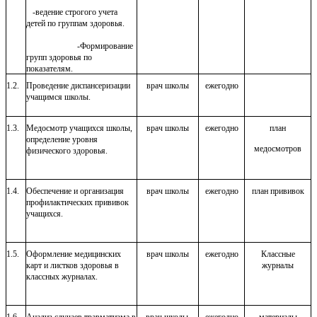
-ведение строгого учета
детей по группам здоровья.
-Формирование
групп здоровья по
показателям.
1.2.
Проведение диспансеризации
врач школы
ежегодно
учащимся школы.
1.3.
Медосмотр учащихся школы,
врач школы
ежегодно
план
определение уровня
медосмотров
физического здоровья.
1.4.
Обеспечение и организация
врач школы
ежегодно
план прививок
профилактических прививок
учащихся.
1.5.
Оформление медицинских
врач школы
ежегодно
Классные
карт и листков здоровья в
журналы
классных журналах.
1.6.
Анализ случаев травматизма в
врач школы,
ежегодно
материалы