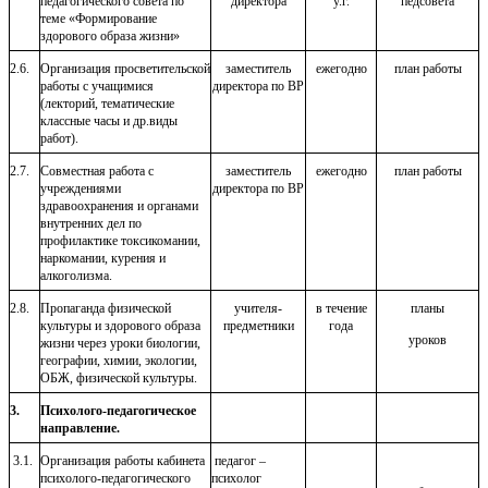
педагогического совета по
директора
у.г.
педсовета
теме «Формирование
здорового образа жизни»
2.6.
Организация просветительской
заместитель
ежегодно
план работы
работы с учащимися
директора по ВР
(лекторий, тематические
классные часы и др.виды
работ).
2.7.
Совместная работа с
заместитель
ежегодно
план работы
учреждениями
директора по ВР
здравоохранения и органами
внутренних дел по
профилактике токсикомании,
наркомании, курения и
алкоголизма.
2.8.
Пропаганда физической
учителя-
в течение
планы
культуры и здорового образа
предметники
года
уроков
жизни через уроки биологии,
географии, химии, экологии,
ОБЖ, физической культуры.
3.
Психолого-педагогическое
направление.
3.1.
Организация работы кабинета
педагог –
психолого-педагогического
психолог