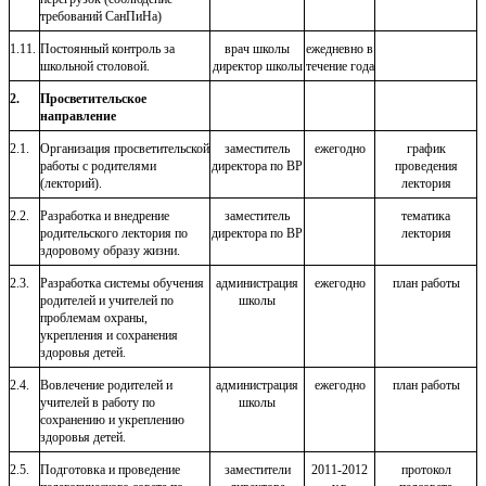
требований СанПиНа)
1.11.
Постоянный контроль за
врач школы
ежедневно в
школьной столовой.
директор школы
течение года
2.
Просветительское
направление
2.1.
Организация просветительской
заместитель
ежегодно
график
работы с родителями
директора по ВР
проведения
(лекторий).
лектория
2.2.
Разработка и внедрение
заместитель
тематика
родительского лектория по
директора по ВР
лектория
здоровому образу жизни.
2.3.
Разработка системы обучения
администрация
ежегодно
план работы
родителей и учителей по
школы
проблемам охраны,
укрепления и сохранения
здоровья детей.
2.4.
Вовлечение родителей и
администрация
ежегодно
план работы
учителей в работу по
школы
сохранению и укреплению
здоровья детей.
2.5.
Подготовка и проведение
заместители
2011-2012
протокол