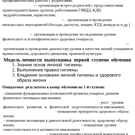
профилактических работы с родителями;
-- организация встреч родителей с представителями
правоохранительных органов, работниками ГИБДД, КДН,
медработниками, наркологами;
-- организация и проведение
внеклассных мероприятий (беседы, диспуты, лекции, КТД, конкурсы и др.)
-- организация и проведение исследования уровня
физического и психофизического здоровья учащихся;
--
организация и проведение диагностик уровня и качества знаний учащимися
правил гигиены, дорожного движения, правовой культуры.
Модель личности выпускника первой ступени обучения
Знание основ личной гигиены
Выполнение правил гигиены
Владение основами личной гигиены и здорового
образа жизни
Ожидаемые результаты к концу обучения
на 1-й ступени:
- повышение функциональных возможностей организма учащихся, развитие
школьников;
физического потенциала
- рост уровня
физического развития и физической подготовленности школьников;
- повышение приоритета здорового образа
жизни;
- повышение мотивации к двигательной деятельности, здоровому образу
жизни; - повышение уровня
самостоятельности и активности школьников
- повышение профессиональной компетенции и