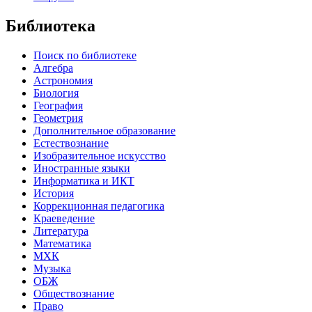
Библиотека
Поиск по библиотеке
Алгебра
Астрономия
Биология
География
Геометрия
Дополнительное образование
Естествознание
Изобразительное искусство
Иностранные языки
Информатика и ИКТ
История
Коррекционная педагогика
Краеведение
Литература
Математика
МХК
Музыка
ОБЖ
Обществознание
Право