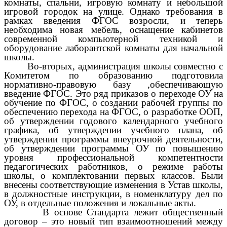
комнаты, спальни, игровую комнату и небольшой
игровой городок на улице. Однако требования в
рамках введения ФГОС возросли, и теперь
необходима новая мебель, оснащение кабинетов
современной компьютерной техникой и
оборудование лаборантской комнаты для начальной
школы.
Во-вторых, администрация школы совместно с
Комитетом по образованию подготовила
нормативно-правовую базу ,обеспечивающую
введение ФГОС. Это ряд приказов о переходе ОУ на
обучение по ФГОС, о создании рабочей группы по
обеспечению перехода на ФГОС, о разработке ООП,
об утверждении годового календарного учебного
графика, об утверждении учебного плана, об
утверждении программы внеурочной деятельности,
об утверждении программы ОУ по повышению
уровня профессиональной компетентности
педагогических работников, о режиме работы
школы, о комплектовании первых классов. Были
внесены соответствующие изменения в Устав школы,
в должностные инструкции, в номенклатуру дел по
ОУ, в отдельные положения и локальные акты.
В основе Стандарта лежит общественный
договор – это новый тип взаимоотношений между