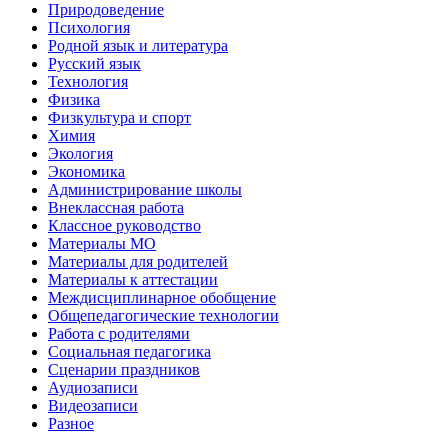
Природоведение
Психология
Родной язык и литература
Русский язык
Технология
Физика
Физкультура и спорт
Химия
Экология
Экономика
Администрирование школы
Внеклассная работа
Классное руководство
Материалы МО
Материалы для родителей
Материалы к аттестации
Междисциплинарное обобщение
Общепедагогические технологии
Работа с родителями
Социальная педагогика
Сценарии праздников
Аудиозаписи
Видеозаписи
Разное