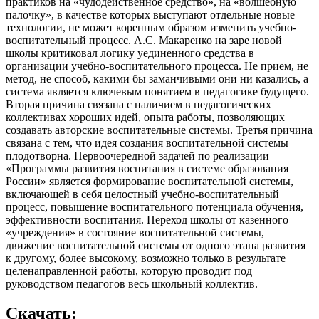
практиков на «чудодейственное средство», на «волшебную
палочку», в качестве которых выступают отдельные новые
технологии, не может коренным образом изменить учебно-
воспитательный процесс. А.С. Макаренко на заре новой
школы критиковал логику уединенного средства в
организации учебно-воспитательного процесса. Не прием, не
метод, не способ, какими бы заманчивыми они ни казались, а
система является ключевым понятием в педагогике будущего.
Вторая причина связана с наличием в педагогических
коллективах хороших идей, опыта работы, позволяющих
создавать авторские воспитательные системы. Третья причина
связана с тем, что идея создания воспитательной системы
плодотворна. Первоочередной задачей по реализации
«Программы развития воспитания в системе образования
России» является формирование воспитательной системы,
включающей в себя целостный учебно-воспитательный
процесс, повышение воспитательного потенциала обучения,
эффективности воспитания. Переход школы от казенного
«учреждения» в состояние воспитательной системы,
движение воспитательной системы от одного этапа развития
к другому, более высокому, возможно только в результате
целенаправленной работы, которую проводит под
руководством педагогов весь школьный коллектив.
Скачать: