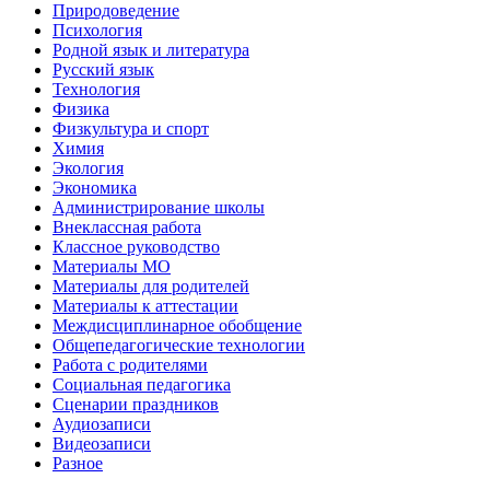
Природоведение
Психология
Родной язык и литература
Русский язык
Технология
Физика
Физкультура и спорт
Химия
Экология
Экономика
Администрирование школы
Внеклассная работа
Классное руководство
Материалы МО
Материалы для родителей
Материалы к аттестации
Междисциплинарное обобщение
Общепедагогические технологии
Работа с родителями
Социальная педагогика
Сценарии праздников
Аудиозаписи
Видеозаписи
Разное