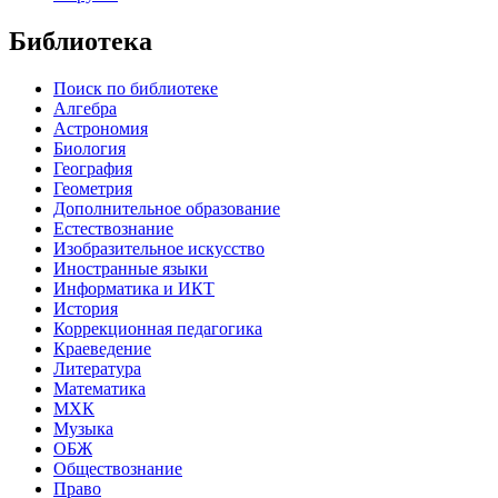
Библиотека
Поиск по библиотеке
Алгебра
Астрономия
Биология
География
Геометрия
Дополнительное образование
Естествознание
Изобразительное искусство
Иностранные языки
Информатика и ИКТ
История
Коррекционная педагогика
Краеведение
Литература
Математика
МХК
Музыка
ОБЖ
Обществознание
Право