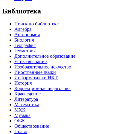
Библиотека
Поиск по библиотеке
Алгебра
Астрономия
Биология
География
Геометрия
Дополнительное образование
Естествознание
Изобразительное искусство
Иностранные языки
Информатика и ИКТ
История
Коррекционная педагогика
Краеведение
Литература
Математика
МХК
Музыка
ОБЖ
Обществознание
Право