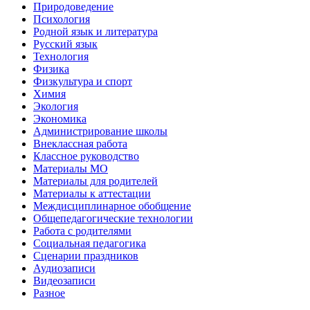
Природоведение
Психология
Родной язык и литература
Русский язык
Технология
Физика
Физкультура и спорт
Химия
Экология
Экономика
Администрирование школы
Внеклассная работа
Классное руководство
Материалы МО
Материалы для родителей
Материалы к аттестации
Междисциплинарное обобщение
Общепедагогические технологии
Работа с родителями
Социальная педагогика
Сценарии праздников
Аудиозаписи
Видеозаписи
Разное