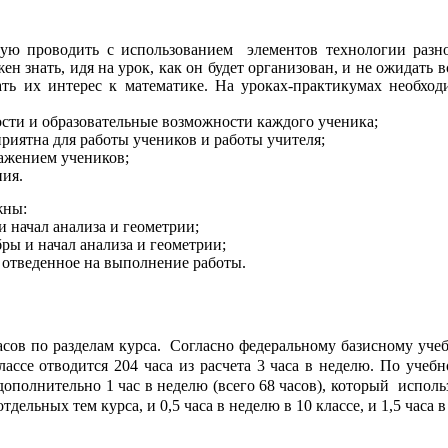
ую проводить с использованием элементов технологии разно
жен знать, идя на урок, как он будет организован, и не ожидать
ть их интерес к математике. На уроках-практикумах необход
ости и образовательные возможности каждого ученика;
риятна для работы учеников и работы учителя;
важением учеников;
ия.
жны:
и начал анализа и геометрии;
бры и начал анализа и геометрии;
, отведенное на выполнение работы.
асов по разделам курса. Согласно федеральному базисному уч
лассе отводится 204 часа из расчета 3 часа в неделю. По учеб
ополнительно 1 час в неделю (всего 68 часов), который исполь
льных тем курса, и 0,5 часа в неделю в 10 классе, и 1,5 часа в 