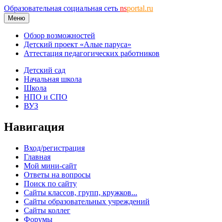
Образовательная социальная сеть
ns
portal.ru
Меню
Обзор возможностей
Детский проект «Алые паруса»
Аттестация педагогических работников
Детский сад
Начальная школа
Школа
НПО и СПО
ВУЗ
Навигация
Вход/регистрация
Главная
Мой мини-сайт
Ответы на вопросы
Поиск по сайту
Сайты классов, групп, кружков...
Сайты образовательных учреждений
Сайты коллег
Форумы