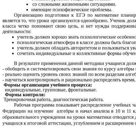
со сложными жизненными ситуациями.
имеющие психофизические проблемы.
Организацию подготовки к ЕГЭ по математике планир
является то, что уроки организуются однообразно. Ученик дол
класса четко понимают свою цель, и нет нужды поддержива
деятельности:
учитель должен хорошо знать психологические особенн
психологическая атмосфера в классе должна быть благоп
учитель должен обладать авторитетом и пользоваться у
сочетать индивидуальные и коллективные формы обучен
В результате применения данной методики учащиеся дол
- обобщить и систематизировать свои знания по курсу алгебры 
- реально оценить уровень своих знаний по всем разделам алге
- научиться контролировать и рационально распределять время
Формы организации учебного процесса:
ивидуальные, групповые, фронтальные.
Формы контроля:
Тренировочная работа, диагностическая работа.
Рабочая программа показывает распределение учебных ч
Федерации на изучение алгебры и начал анализа в 10 и 11 к
образовательного учреждения на уроки математики отводится д
учащихся к итоговой аттестации, углублением и расширением отде