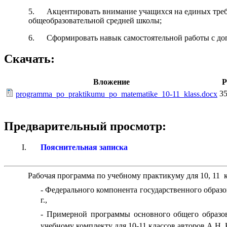
5. Акцентировать внимание учащихся на единых требо
общеобразовательной средней школы;
6. Сформировать навык самостоятельной работы с доп
Скачать:
Вложение
Р
35
programma_po_praktikumu_po_matematike_10-11_klass.docx
Предварительный просмотр:
Пояснительная записка
Рабочая программа по учебному практикуму для 10, 11 к
- Федерального компонента государственного образ
г.,
- Примерной программы основного общего образов
учебному комплекту для 10-11 классов авторов А.Н.