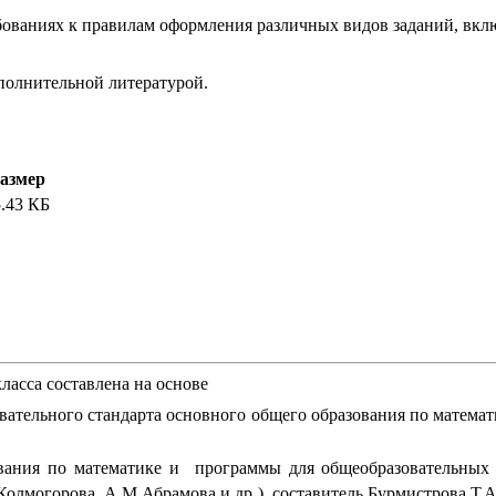
ваниях к правилам оформления различных видов заданий, вклю
олнительной литературой.
азмер
.43 КБ
ласса составлена на основе
овательного стандарта основного общего образования по матема
ания по математике и программы для общеобразовательных у
.
 Колмогорова, А.М.Абрамова и др
),
составитель Бурмистрова Т.А