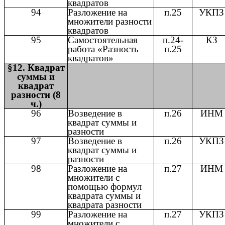
квадратов
94
Разложение на
п.25
УКПЗ
множители разности
квадратов
95
Самостоятельная
п.24-
КЗ
работа «Разность
п.25
квадратов»
§12. Квадрат
суммы и
квадрат
разности (8
ч.)
96
Возведение в
п.26
ИНМ
квадрат суммы и
разности
97
Возведение в
п.26
УКПЗ
квадрат суммы и
разности
98
Разложение на
п.27
ИНМ
множители с
помощью формул
квадрата суммы и
квадрата разности
99
Разложение на
п.27
УКПЗ
множители с