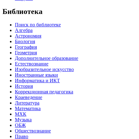
Библиотека
Поиск по библиотеке
Алгебра
Астрономия
Биология
География
Геометрия
Дополнительное образование
Естествознание
Изобразительное искусство
Иностранные языки
Информатика и ИКТ
История
Коррекционная педагогика
Краеведение
Литература
Математика
МХК
Музыка
ОБЖ
Обществознание
Право