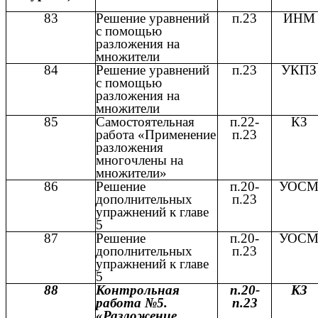
83
Решение уравнений
п.23
ИНМ
с помощью
разложения на
множители
84
Решение уравнений
п.23
УКПЗ
с помощью
разложения на
множители
85
Самостоятельная
п.22-
КЗ
работа «Применение
п.23
разложения
многочлены на
множители»
86
Решение
п.20-
УОС
дополнительных
п.23
упражнений к главе
5
87
Решение
п.20-
УОС
дополнительных
п.23
упражнений к главе
5
88
Контрольная
п.20-
КЗ
работа №5.
п.23
«Разложение