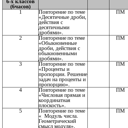
6-х классов
(6часов)
1
Повторение по теме
ПМ
«Десятичные дроби,
действия с
десятичными
дробями».
2
Повторение
по теме
ПМ
«Обыкновенные
дроби, действия с
обыкновенными
дробями».
3
Повторение по теме
ПМ
«Проценты и
пропорции. Решение
задач на проценты и
пропорцию».
4
Повторение по теме
ПМ
«Числовая прямая и
координатная
плоскость».
5
Повторение по теме
ПМ
« Модуль числа.
Геометрический
смысл модуля».