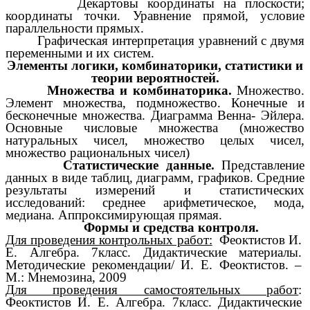
Декартовы координаты на плоскости;
координаты точки. Уравнение прямой, условие
параллельности прямых.
Графическая интерпретация уравнений с двумя
переменными и их систем.
Элементы логики, комбинаторики, статистики и
теории вероятностей.
Множества и комбинаторика.
Множество.
Элемент множества, подмножество. Конечные и
бесконечные множества. Диаграмма Венна- Эйлера.
Основные числовые множества (множество
натуральных чисел, множество целых чисел,
множество рациональных чисел)
Статистические данные.
Представление
данных в виде таблиц, диаграмм, графиков. Средние
результаты измерений и статистических
исследований: среднее арифметическое, мода,
медиана. Аппроксимирующая прямая.
Формы и средства контроля.
Для проведения контрольных работ:
Феоктистов И.
Е. Алгебра. 7класс. Дидактические материалы.
Методические рекомендации/ И. Е. Феоктистов. –
М.: Мнемозина, 2009
Для проведения самостоятельных работ
:
Феоктистов И. Е. Алгебра. 7класс. Дидактические