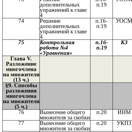
дополнительных
п.19
упражнений к главе
4
74
Решение
п.16-
УОС
дополнительных
п.19
упражнений к главе
4
75
Контрольная
п.16-
КЗ
работа №4
п.19
«Уравнения»
Глава V.
Разложение
многочлена
на множители
(13 ч.)
§9. Способы
разложения
многочлена
на множители
(5 ч.)
76
Вынесение общего
п.20
ИНМ
множителя за скобки
77
Вынесение общего
п.20
УКПЗ
множителя за скобки