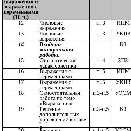
выражения и
выражения с
переменными
(10 ч.)
12
Числовые
п. 3
ИНМ
выражения
13
Числовые
п. 3
УКПЗ
выражения
14
Входная
КЗ
контрольная
работа.
15
Статистические
п. 4
ЗПЗ
характеристики
16
Выражения с
п. 5
ИНМ
переменными
17
Выражения с
п. 5
УКПЗ
переменными
18
Самостоятельная
п.3-п.5
УОС
работа по теме
«Выражения»
19
Решение
п.3-п.5
КЗ
дополнительных
упражнений к главе
1
20
Решение
п.1-п.5
УОС