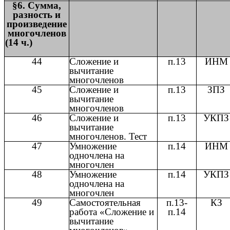
§6. Сумма,
разность и
произведение
многочленов
(14 ч.)
44
Сложение и
п.13
ИНМ
вычитание
многочленов
45
Сложение и
п.13
ЗПЗ
вычитание
многочленов
46
Сложение и
п.13
УКПЗ
вычитание
многочленов. Тест
47
Умножение
п.14
ИНМ
одночлена на
многочлен
48
Умножение
п.14
УКПЗ
одночлена на
многочлен
49
Самостоятельная
п.13-
КЗ
работа «Сложение и
п.14
вычитание