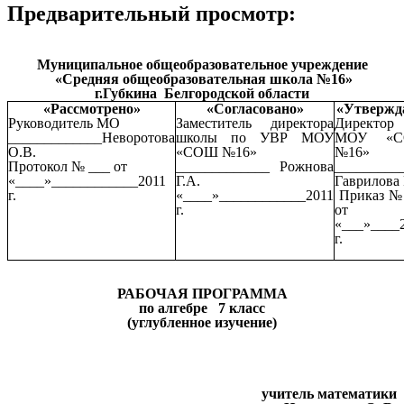
Предварительный просмотр:
Муниципальное общеобразовательное учреждение
«Средняя общеобразовательная школа №16»
г.Губкина Белгородской области
«Рассмотрено»
«Согласовано»
«Утвержд
Руководитель МО
Заместитель директора
Директор
_____________Неворотова
школы по УВР МОУ
МОУ «
О.В.
«СОШ №16»
№16»
Протокол № ___ от
_____________ Рожнова
_________
«____»____________2011
Г.А.
Гаврилова 
г.
«____»____________2011
Приказ №
г.
от
«___»____
г.
РАБОЧАЯ ПРОГРАММА
по алгебре 7 класс
(углубленное изучение)
учитель математики