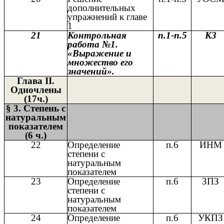
дополнительных
упражнений к главе
1
21
Контрольная
п.1-п.5
КЗ
работа №1.
«Выражение и
множество его
значений».
Глава II.
Одночлены
(17ч.)
§ 3. Степень с
натуральным
показателем
(6 ч.)
22
Определение
п.6
ИНМ
степени с
натуральным
показателем
23
Определение
п.6
ЗПЗ
степени с
натуральным
показателем
24
Определение
п.6
УКПЗ