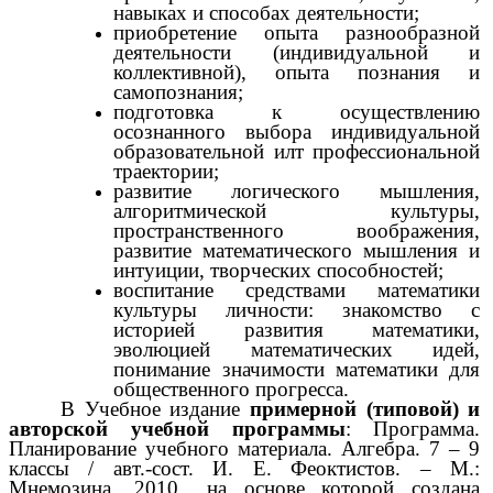
навыках и способах деятельности;
приобретение опыта разнообразной
деятельности (индивидуальной и
коллективной), опыта познания и
самопознания;
подготовка к осуществлению
осознанного выбора индивидуальной
образовательной илт профессиональной
траектории;
развитие логического мышления,
алгоритмической культуры,
пространственного воображения,
развитие математического мышления и
интуиции, творческих способностей;
воспитание
средствами математики
культуры личности: знакомство с
историей развития математики,
эволюцией математических идей,
понимание значимости математики для
общественного прогресса.
В
Учебное издание
примерной (типовой) и
авторской учебной программы
: Программа.
Планирование учебного материала. Алгебра. 7 – 9
классы / авт.-сост. И. Е. Феоктистов. – М.:
Мнемозина, 2010., на основе которой создана