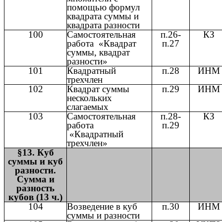
помощью формул
квадрата суммы и
квадрата разности
100
Самостоятельная
п.26-
КЗ
работа «Квадрат
п.27
суммы, квадрат
разности»
101
Квадратный
п.28
ИНМ
трехчлен
102
Квадрат суммы
п.29
ИНМ
нескольких
слагаемых
103
Самостоятельная
п.28-
КЗ
работа
п.29
«Квадратный
трехчлен»
§13. Куб
суммы и куб
разности.
Сумма и
разность
кубов (13 ч.)
104
Возведение в куб
п.30
ИНМ
суммы и разности