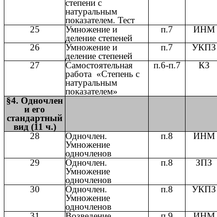
степени с
натуральным
показателем. Тест
25
Умножение и
п.7
ИНМ
деление степеней
26
Умножение и
п.7
УКПЗ
деление степеней
27
Самостоятельная
п.6-п.7
КЗ
работа «Степень с
натуральным
показателем»
§4. Одночлен
и его
стандартный
вид (11 ч.)
28
Одночлен.
п.8
ИНМ
Умножение
одночленов
29
Одночлен.
п.8
ЗПЗ
Умножение
одночленов
30
Одночлен.
п.8
УКПЗ
Умножение
одночленов
31
Возведение
п.9
ИНМ