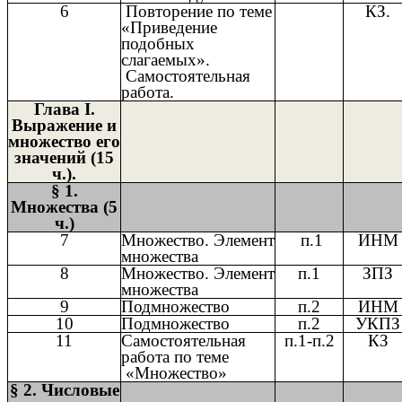
6
Повторение по теме
КЗ.
«Приведение
подобных
слагаемых».
Самостоятельная
работа.
Глава I.
Выражение и
множество его
значений (15
ч.).
§ 1.
Множества (5
ч.)
7
Множество. Элемент
п.1
ИНМ
множества
8
Множество. Элемент
п.1
ЗПЗ
множества
9
Подмножество
п.2
ИНМ
10
Подмножество
п.2
УКПЗ
11
Самостоятельная
п.1-п.2
КЗ
работа по теме
«Множество»
§ 2. Числовые