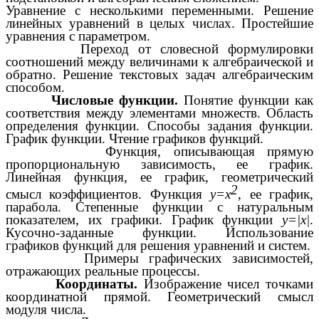
Уравнение с несколькими переменными. Решение
линейных уравнений в целых числах. Простейшие
уравнения с параметром.
Переход от словесной формулировки
соотношений между величинами к алгебраической и
обратно. Решение текстовых задач алгебраическим
способом.
Числовые функции.
Понятие функции как
соответствия между элементами множеств. Область
определения функции. Способы задания функции.
График функции. Чтение графиков функций.
Функция, описывающая прямую
пропорциональную зависимость, ее график.
Линейная функция, ее график, геометрический
2
смысл коэффициентов. Функция
y=x
, ее график,
парабола. Степенные функции с натуральным
показателем, их графики. График функции
y=|x|
.
Кусочно-заданные функции. Использование
графиков функций для решения уравнений и систем.
Примеры графических зависимостей,
отражающих реальные процессы.
Координаты.
Изображение чисел точками
координатной прямой. Геометрический смысл
модуля числа.