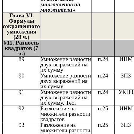
многочленов на
множители»
Глава VI.
Формулы
сокращенного
умножения
(28 ч.)
§11. Разность
квадратов (7
ч.)
89
Умножение разности
п.24
ИНМ
двух выражений на
их сумму
90
Умножение разности
п.24
ЗПЗ
двух выражений на
их сумму
91
Умножение разности
п.24
УКПЗ
двух выражений на
их сумму. Тест
92
Разложение на
п.25
ИНМ
множители разности
квадратов
93
Разложение на
п.25
ЗПЗ
множители разности