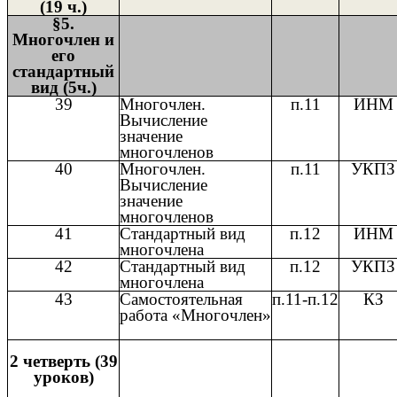
(19 ч.)
§5.
Многочлен и
его
стандартный
вид (5ч.)
39
Многочлен.
п.11
ИНМ
Вычисление
значение
многочленов
40
Многочлен.
п.11
УКПЗ
Вычисление
значение
многочленов
41
Стандартный вид
п.12
ИНМ
многочлена
42
Стандартный вид
п.12
УКПЗ
многочлена
43
Самостоятельная
п.11-п.12
КЗ
работа «Многочлен»
2 четверть (39
уроков)