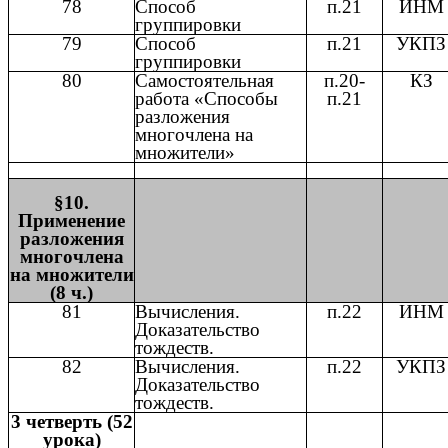
78
Способ
п.21
ИНМ
группировки
79
Способ
п.21
УКПЗ
группировки
80
Самостоятельная
п.20-
КЗ
работа «Способы
п.21
разложения
многочлена на
множители»
§10.
Применение
разложения
многочлена
на множители
(8 ч.)
81
Вычисления.
п.22
ИНМ
Доказательство
тождеств.
82
Вычисления.
п.22
УКПЗ
Доказательство
тождеств.
3 четверть (52
урока)