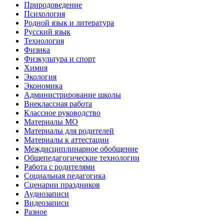
Природоведение
Психология
Родной язык и литература
Русский язык
Технология
Физика
Физкультура и спорт
Химия
Экология
Экономика
Администрирование школы
Внеклассная работа
Классное руководство
Материалы МО
Материалы для родителей
Материалы к аттестации
Междисциплинарное обобщение
Общепедагогические технологии
Работа с родителями
Социальная педагогика
Сценарии праздников
Аудиозаписи
Видеозаписи
Разное