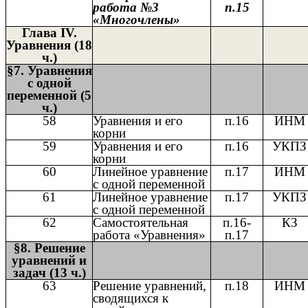
работа №3
п.15
«Многочлены»
Глава IV.
Уравнения (18
ч.)
§7. Уравнения
с одной
переменной (5
ч.)
58
Уравнения и его
п.16
ИНМ
корни
59
Уравнения и его
п.16
УКПЗ
корни
60
Линейное уравнение
п.17
ИНМ
с одной переменной
61
Линейное уравнение
п.17
УКПЗ
с одной переменной
62
Самостоятельная
п.16-
КЗ
работа «Уравнения»
п.17
§8. Решение
уравнений и
задач (13 ч.)
63
Решение уравнений,
п.18
ИНМ
сводящихся к