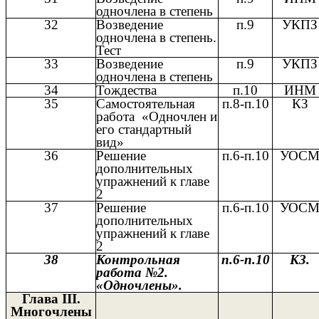
одночлена в степень
32
Возведение
п.9
УКПЗ
одночлена в степень.
Тест
33
Возведение
п.9
УКПЗ
одночлена в степень
34
Тождества
п.10
ИНМ
35
Самостоятельная
п.8-п.10
КЗ
работа «Одночлен и
его стандартный
вид»
36
Решение
п.6-п.10
УОС
дополнительных
упражнений к главе
2
37
Решение
п.6-п.10
УОС
дополнительных
упражнений к главе
2
38
Контрольная
п.6-п.10
КЗ.
работа №2.
«Одночлены».
Глава III.
Многочлены