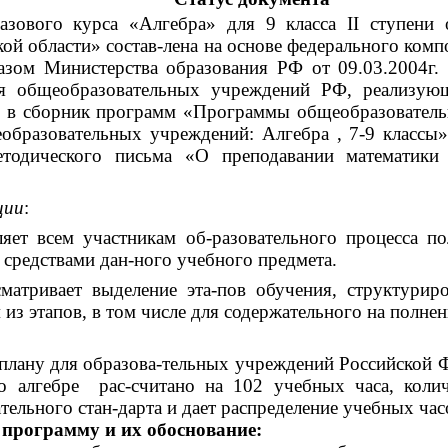
ового курса «Алгебра» для 9 класса II ступени 
ой области» состав-лена на основе федерального комп
казом Министерства образования РФ от 09.03.2004г
я общеобразовательных учреждений РФ, реализую
в сборник программ «Программы общеобразовательны
разовательных учреждений: Алгебра , 7-9 классы»
етодического письма «О преподавании математики
ции
:
ет всем участникам об-разовательного процесса по
 средствами дан-ного учебного предмета.
атривает выделение эта-пов обучения, структуриро
 из этапов, в том числе для содержательного на полн
лану для образова-тельных учреждений Российской Фе
 алгебре рас-считано на 102 учебных часа, колич
ельного стан-дарта и дает распределение учебных часо
 программу и их обоснование: