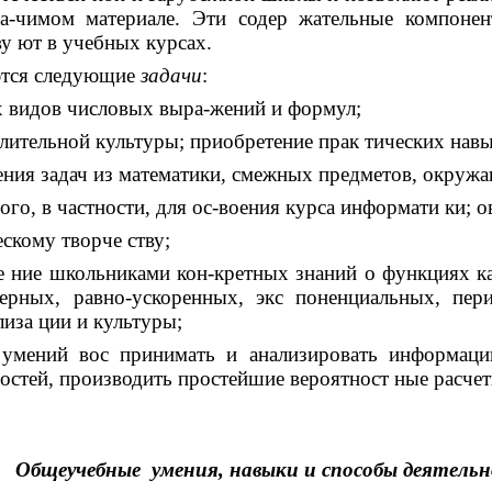
-чимом материале. Эти содер жательные компонент
ву ют в учебных курсах.
ются следующие
задачи
:
ых видов числовых выра-жений и формул;
лительной культуры; приобретение прак тических нав
ения задач из математики, смежных предметов, окруж
ого, в частности, для ос-воения курса информати ки
скому творче ству;
е ние школьниками кон-кретных знаний о функциях к
мерных, равно-ускоренных, экс поненциальных, пе
лиза ции и культуры;
умений вос принимать и анализировать информаци
остей, производить простейшие вероятност ные расче
Общеучебные умения, навыки и способы деятель