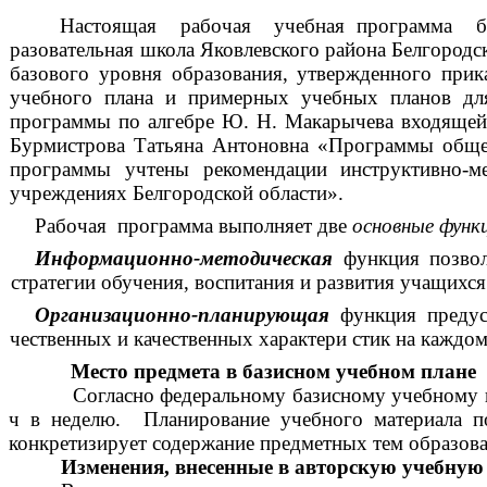
Настоящая рабочая учебная программа баз
разовательная школа Яковлевского района Белгородск
базового уровня образования, утвержденного при
учебного плана и примерных учебных планов дл
программы по алгебре Ю. Н. Макарычева входящей 
Бурмистрова Татьяна Антоновна «Программы общеоб
программы учтены рекомендации инструктивно-м
учреждениях Белгородской области».
Рабочая программа выполняет две
основные функ
Информационно-методическая
функция позволя
стратегии обучения, воспитания и развития учащихся
Организационно-планирующая
функция предусм
чественных и качественных характери стик на каждом
Место предмета в базисном учебном плане
Согласно федеральному базисному учебному п
ч в неделю. Планирование учебного материала по
конкретизирует содержание предметных тем образоват
Изменения, внесенные в авторскую учебную