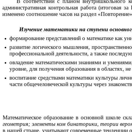
В соответствии с планом внутришкольного ко
административная контрольная работа (итоговая за 
изменено соотношение часов на раздел «Повторение»,
Изучение математики на ступени основног
формирование представлений о математике как уни
развитие логического мышления, пространственн
профессиональной деятельности, а также последу
овладение математическими знаниями и умениями
уровне, для получения образования в областях, н
воспитание средствами математики культуры лично
части общечеловеческой культуры через знакомств
Математическое образование в основной школе скл
геометрия; элементы ком бинаторики, теории веро
в нашей стране, учитывают современные тенденции 