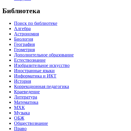
Библиотека
Поиск по библиотеке
Алгебра
Астрономия
Биология
География
Геометрия
Дополнительное образование
Естествознание
Изобразительное искусство
Иностранные языки
Информатика и ИКТ
История
Коррекционная педагогика
Краеведение
Литература
Математика
МХК
Музыка
ОБЖ
Обществознание
Право