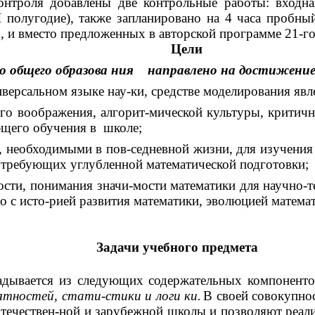
нтроля добавлены две контрольные работы: входная
I полугодие), также запланировано на 4 часа пробны
 и вместо предложенных в авторской программе 21-го 
Цели
о общего образова ния направлено на достижение
версальном языке нау-ки, средстве моделирования явле
ого воображения, алгорит-мической культуры, крити
ющего обучения в школе;
, необходимыми в пов-седневной жизни, для изучени
е требующих углубленной математической подготовки;
сти, понимания значи-мости математики для научно-те
о с исто-рией развития математики, эволюцией матема
Задачи учебного предмета
адывается из следующих содержательных компонентов
ятностей, стати-стики и логи ки.
В своей совокупно
отечествен-ной и зарубежной школы и позволяют реал