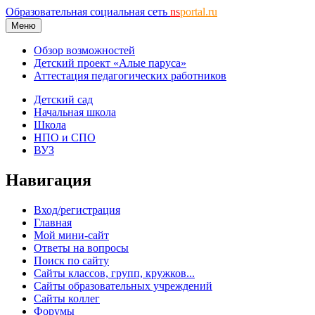
Образовательная социальная сеть
ns
portal.ru
Меню
Обзор возможностей
Детский проект «Алые паруса»
Аттестация педагогических работников
Детский сад
Начальная школа
Школа
НПО и СПО
ВУЗ
Навигация
Вход/регистрация
Главная
Мой мини-сайт
Ответы на вопросы
Поиск по сайту
Сайты классов, групп, кружков...
Сайты образовательных учреждений
Сайты коллег
Форумы