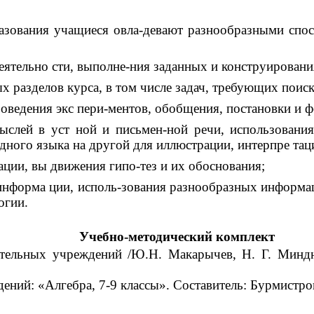
азования учащиеся овла-девают разнообразными спос
еятельно сти, выполне-ния заданных и конструировани
х разделов курса, в том числе задач, требующих поиск
проведения экс пери-ментов, обобщения, постановки и 
ыслей в уст ной и письмен-ной речи, использования
одного языка на другой для иллюстрации, интерпре тац
ции, вы движения гипо-тез и их обоснования;
и информа ции, исполь-зования разнообразных информ
огии.
Учебно-методический комплект
ательных учреждений /Ю.Н. Макарычев, Н. Г. Миндю
ий: «Алгебра, 7-9 классы». Составитель: Бурмистров