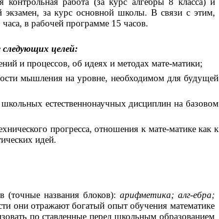
 контрольная работа (за курс алгебры 8 класса) и
й экзамен, за курс основной школы. В связи с этим,
часа, в рабочей программе 15 часов.
 следующих целей:
ний и процессов, об идеях и методах мате-матики;
чности мышления на уровне, необходимом для будущей
я школьных естественнонаучных дисциплин на базовом
хнического прогресса, отношения к мате-матике как к
тических идей.
 (точные названия блоков):
арифметика; алг-ебра;
сти они отражают богатый опыт обучения математике
изовать по ставленные перед школьным образованием