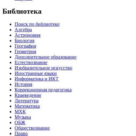
Библиотека
Поиск по библиотеке
Алгебра
Астрономия
Биология
География
Геометрия
Дополнительное образование
Естествознание
Изобразительное искусство
Иностранные языки
Информатика и ИКТ
История
Коррекционная педагогика
Краеведение
Литература
Математика
МХК
Музыка
ОБЖ
Обществознание
Право