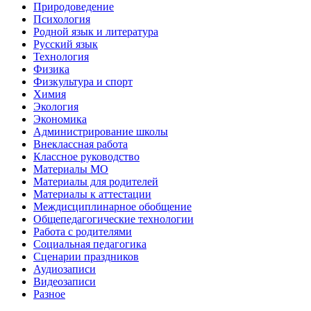
Природоведение
Психология
Родной язык и литература
Русский язык
Технология
Физика
Физкультура и спорт
Химия
Экология
Экономика
Администрирование школы
Внеклассная работа
Классное руководство
Материалы МО
Материалы для родителей
Материалы к аттестации
Междисциплинарное обобщение
Общепедагогические технологии
Работа с родителями
Социальная педагогика
Сценарии праздников
Аудиозаписи
Видеозаписи
Разное