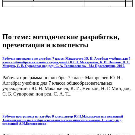
По теме: методические разработки,
презентации и конспекты
Рабочая программа по алгебре. 7 класс. Макарычев Ю. Н. Алгебра: учебник для 7
класса общеобразовательных учреждений / Ю. Н. Макарычев, К. И. Нешков, Н. Г.
Миндюк, С. Б. Суворова; под ред. С. А. Теляковского. - М.: Просвещение, 2010.
Рабочая программа по алгебре. 7 класс. Макарычев Ю. Н.
Алгебра: учебник для 7 класса общеобразовательных
учреждений / Ю. Н. Макарычев, К. И. Нешков, Н. Г. Миндюк,
С. Б. Суворова; под ред. С. А. Т...
Рабочие программы по алгебре 8 класс,автор Ю.Н.Макарычев под редакцией
Теляковского и по алгебре и началам математического анализа 11 класс, под
редакцией А.Н.Колмогорова