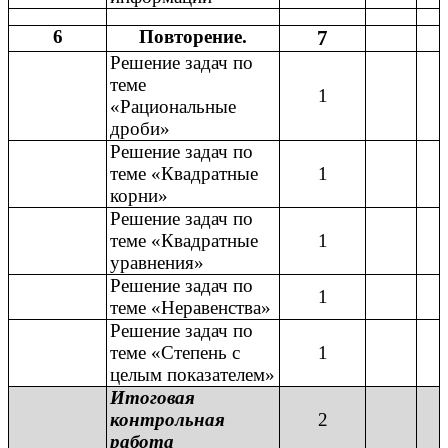
6
Повторение.
7
Решение задач по
теме
1
«Рациональные
дроби»
Решение задач по
теме «Квадратные
1
корни»
Решение задач по
теме «Квадратные
1
уравнения»
Решение задач по
1
теме «Неравенства»
Решение задач по
теме «Степень с
1
целым показателем»
Итоговая
контрольная
2
работа