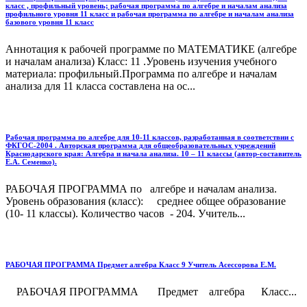
класс , профильный уровень; рабочая программа по алгебре и началам анализа
профильного уровня 11 класс и рабочая программа по алгебре и началам анализа
базового уровня 11 класс
Аннотация к рабочей программе по МАТЕМАТИКЕ (алгебре
и началам анализа) Класс: 11 .Уровень изучения учебного
материала: профильный.Программа по алгебре и началам
анализа для 11 класса составлена на ос...
Рабочая программа по алгебре для 10-11 классов, разработанная в соответствии с
ФКГОС-2004 . Авторская программа для общеобразовательных учреждений
Краснодарского края: Алгебра и начала анализа. 10 – 11 классы (автор-составитель
Е.А. Семенко).
РАБОЧАЯ ПРОГРАММА по алгебре и началам анализа.
Уровень образования (класс): среднее общее образование
(10- 11 классы). Количество часов - 204. Учитель...
РАБОЧАЯ ПРОГРАММА Предмет алгебра Класс 9 Учитель Асессорова Е.М.
РАБОЧАЯ ПРОГРАММА Предмет алгебра Класс...