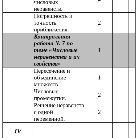
числовых
неравенств.
Погрешность и
точность
2
приближения.
Контрольная
работа № 7 по
теме «Числовые
1
неравенства и их
свойства»
Пересечение и
объединение
1
множеств.
Числовые
2
промежутки.
Решение неравенств
с одной
2
переменной.
IV