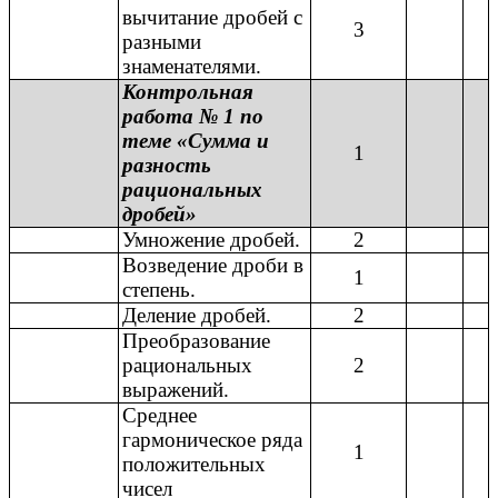
вычитание дробей с
3
разными
знаменателями.
Контрольная
работа № 1 по
теме «Сумма и
1
разность
рациональных
дробей»
Умножение дробей.
2
Возведение дроби в
1
степень.
Деление дробей.
2
Преобразование
рациональных
2
выражений.
Среднее
гармоническое ряда
1
положительных
чисел