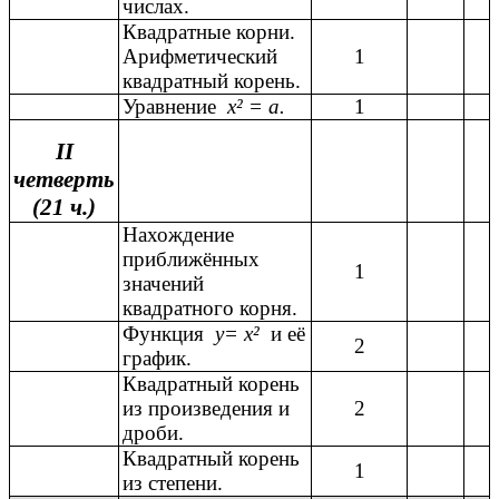
числах.
Квадратные корни.
Арифметический
1
квадратный корень.
Уравнение
х² = а.
1
II
четверть
(21 ч.)
Нахождение
приближённых
1
значений
квадратного корня.
Функция
у= х²
и её
2
график.
Квадратный корень
из произведения и
2
дроби.
Квадратный корень
1
из степени.