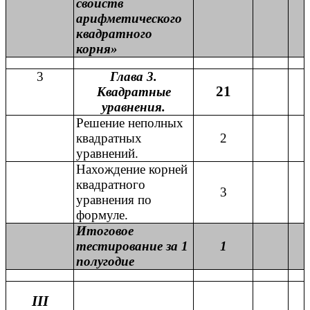
свойств
арифметического
квадратного
корня»
3
Глава 3.
21
Квадратные
уравнения.
Решение неполных
квадратных
2
уравнений.
Нахождение корней
квадратного
3
уравнения по
формуле.
Итоговое
тестирование за 1
1
полугодие
III