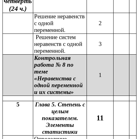
четверть
(24 ч.)
Решение неравенств
с одной
2
переменной.
Решение систем
неравенств с одной
3
переменной.
Контрольная
работа № 8 по
теме
1
«Неравенства с
одной переменной
и их системы»
5
Глава 5. Степень с
целым
11
показателем.
Элементы
статистики
Определение