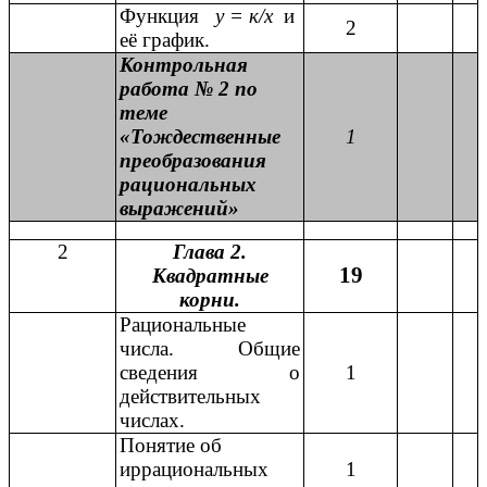
Функция
у = к/х
и
2
её график.
Контрольная
работа № 2 по
теме
«Тождественные
1
преобразования
рациональных
выражений»
2
Глава 2.
19
Квадратные
корни.
Рациональные
числа. Общие
сведения о
1
действительных
числах.
Понятие об
иррациональных
1