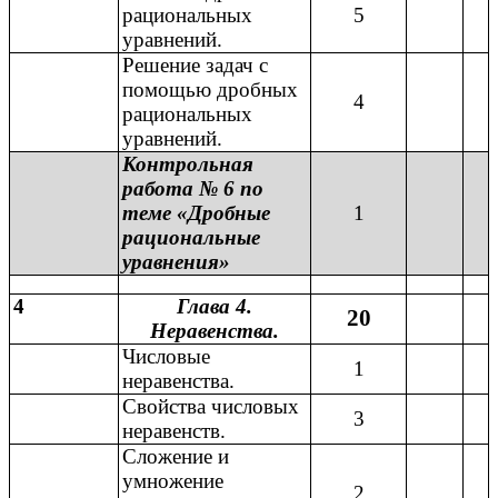
рациональных
5
уравнений.
Решение задач с
помощью дробных
4
рациональных
уравнений.
Контрольная
работа № 6 по
теме «Дробные
1
рациональные
уравнения»
4
Глава 4.
20
Неравенства.
Числовые
1
неравенства.
Свойства числовых
3
неравенств.
Сложение и
умножение
2