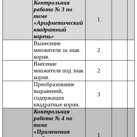
Контрольная
работа № 3 по
теме
1
«Арифметический
квадратный
корень»
Вынесение
множителя за знак
2
корня.
Внесение
множителя под знак
2
корня.
Преобразование
выражений,
3
содержащих
квадратные корни.
Контрольная
работа № 4 по
теме
«Применения
1