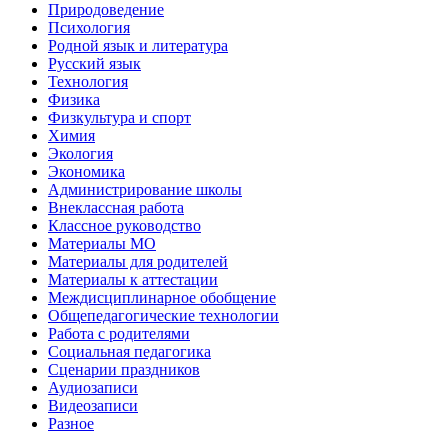
Природоведение
Психология
Родной язык и литература
Русский язык
Технология
Физика
Физкультура и спорт
Химия
Экология
Экономика
Администрирование школы
Внеклассная работа
Классное руководство
Материалы МО
Материалы для родителей
Материалы к аттестации
Междисциплинарное обобщение
Общепедагогические технологии
Работа с родителями
Социальная педагогика
Сценарии праздников
Аудиозаписи
Видеозаписи
Разное