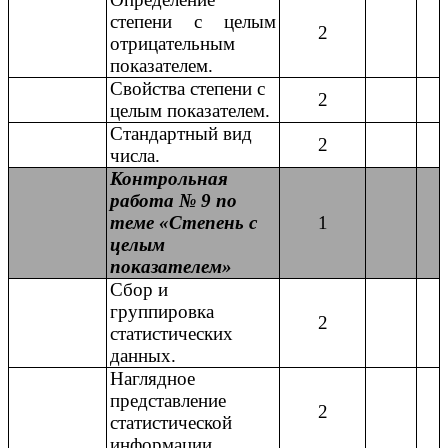
степени с целым
2
отрицательным
показателем.
Свойства степени с
2
целым показателем.
Стандартный вид
2
числа.
Контрольная
работа № 9 по
теме «Степень с
1
целым
показателем»
Сбор и
группировка
2
статистических
данных.
Наглядное
представление
2
статистической
информации