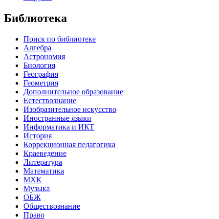
Библиотека
Поиск по библиотеке
Алгебра
Астрономия
Биология
География
Геометрия
Дополнительное образование
Естествознание
Изобразительное искусство
Иностранные языки
Информатика и ИКТ
История
Коррекционная педагогика
Краеведение
Литература
Математика
МХК
Музыка
ОБЖ
Обществознание
Право