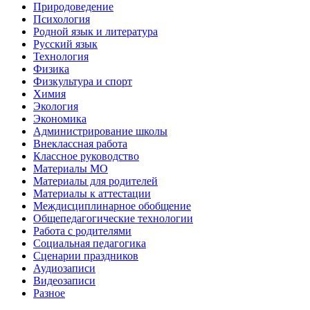
Природоведение
Психология
Родной язык и литература
Русский язык
Технология
Физика
Физкультура и спорт
Химия
Экология
Экономика
Администрирование школы
Внеклассная работа
Классное руководство
Материалы МО
Материалы для родителей
Материалы к аттестации
Междисциплинарное обобщение
Общепедагогические технологии
Работа с родителями
Социальная педагогика
Сценарии праздников
Аудиозаписи
Видеозаписи
Разное