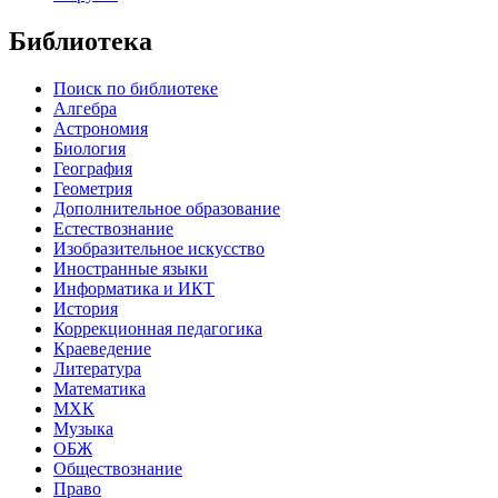
Библиотека
Поиск по библиотеке
Алгебра
Астрономия
Биология
География
Геометрия
Дополнительное образование
Естествознание
Изобразительное искусство
Иностранные языки
Информатика и ИКТ
История
Коррекционная педагогика
Краеведение
Литература
Математика
МХК
Музыка
ОБЖ
Обществознание
Право