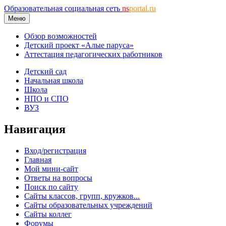
Образовательная социальная сеть
ns
portal.ru
Меню
Обзор возможностей
Детский проект «Алые паруса»
Аттестация педагогических работников
Детский сад
Начальная школа
Школа
НПО и СПО
ВУЗ
Навигация
Вход/регистрация
Главная
Мой мини-сайт
Ответы на вопросы
Поиск по сайту
Сайты классов, групп, кружков...
Сайты образовательных учреждений
Сайты коллег
Форумы