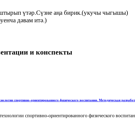
штырып үтәр.Сүзне аңа бирик.(укучы чыгышы)
уенча дәвам итә.)
езентации и конспекты
хнологии спортивно-ориентированного физического воспитания. Методическая разработк
технологии спортивно-ориентированного физического воспитани