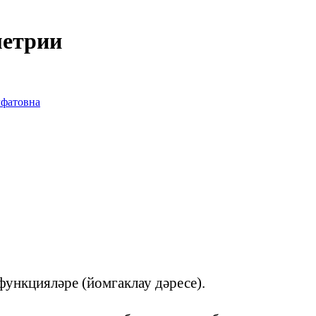
метрии
лфатовна
ункцияләре (йомгаклау дәресе).