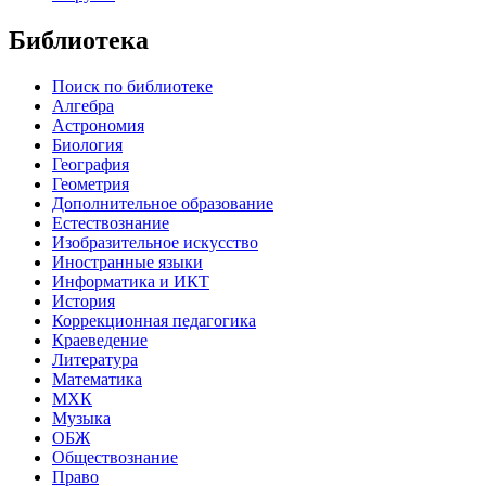
Библиотека
Поиск по библиотеке
Алгебра
Астрономия
Биология
География
Геометрия
Дополнительное образование
Естествознание
Изобразительное искусство
Иностранные языки
Информатика и ИКТ
История
Коррекционная педагогика
Краеведение
Литература
Математика
МХК
Музыка
ОБЖ
Обществознание
Право