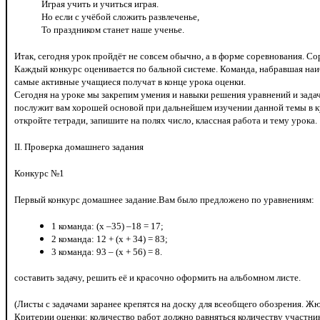
Играя учить и учиться играя.
Но если с учёбой сложить развлеченье,
То праздником станет наше ученье.
Итак, сегодня урок пройдёт не совсем обычно, а в форме соревнования. Со
Каждый конкурс оценивается по бальной системе. Команда, набравшая наи
самые активные учащиеся получат в конце урока оценки.
Сегодня на уроке мы закрепим умения и навыки решения уравнений и зада
послужит вам хорошей основой при дальнейшем изучении данной темы в ку
откройте тетради, запишите на полях число, классная работа и тему урока.
II. Проверка домашнего задания
Конкурс №1
Первый конкурс домашнее задание.Вам было предложено по уравнениям:
1 команда: (х –35) –18 = 17;
2 команда: 12 + (х + 34) = 83;
3 команда: 93 – (х + 56) = 8.
составить задачу, решить её и красочно оформить на альбомном листе.
(Листы с задачами заранее крепятся на доску для всеобщего обозрения. Ж
Критерии оценки: количество работ должно равняться количеству участни