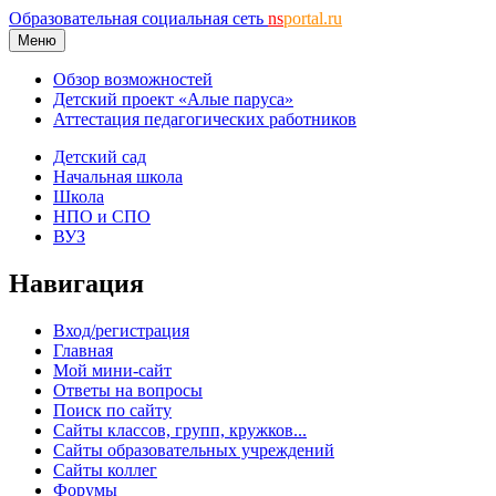
Образовательная социальная сеть
ns
portal.ru
Меню
Обзор возможностей
Детский проект «Алые паруса»
Аттестация педагогических работников
Детский сад
Начальная школа
Школа
НПО и СПО
ВУЗ
Навигация
Вход/регистрация
Главная
Мой мини-сайт
Ответы на вопросы
Поиск по сайту
Сайты классов, групп, кружков...
Сайты образовательных учреждений
Сайты коллег
Форумы