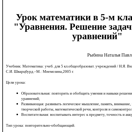
Урок математики в 5-м кла
"Уравнения. Решение зада
уравнений"
Рыбина Наталья Пав
Учебник: Математика: учеб. для 5 кл.общеобразоват. учреждений / Н.Я. Ви
С.И. Шварцбурд.–М.: Мнемозина,2005 г.
Цели урока:
Образовательная: повторить и обобщить умения и навыки решени
уравнений;
Развивающая: развивать логическое мышление, память, внимание,
творческой работы, математической речи, контроля и самоконтро
Воспитательная: воспитывать интерес к предмету, точность и ак
Тип урока: повторительно-обобщающий.