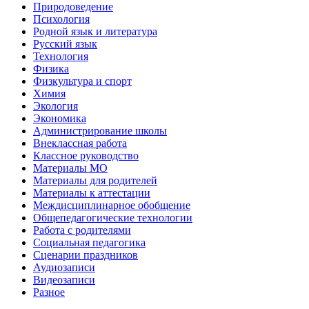
Природоведение
Психология
Родной язык и литература
Русский язык
Технология
Физика
Физкультура и спорт
Химия
Экология
Экономика
Администрирование школы
Внеклассная работа
Классное руководство
Материалы МО
Материалы для родителей
Материалы к аттестации
Междисциплинарное обобщение
Общепедагогические технологии
Работа с родителями
Социальная педагогика
Сценарии праздников
Аудиозаписи
Видеозаписи
Разное