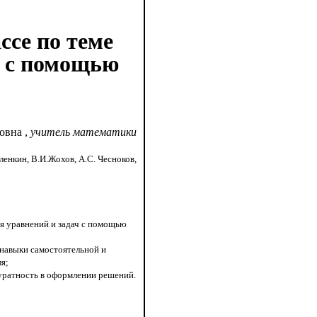
ссе по теме
ч с помощью
ловна
,
учитель математики
ленкин, В.И.Жохов, А.С. Чесноков,
я уравнений и задач с помощью
 навыки самостоятельной и
ля;
куратность в оформлении решений.