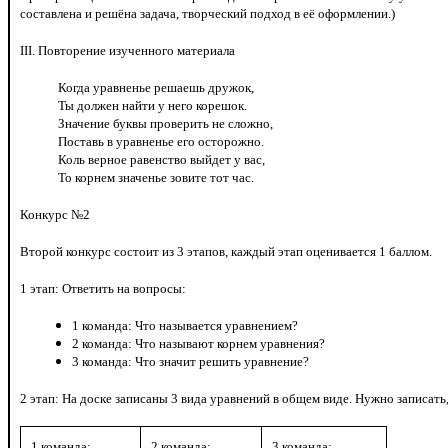
составлена и решёна задача, творческий подход в её оформлении.)
III. Повторение изученного материала
Когда уравненье решаешь дружок,
Ты должен найти у него корешок.
Значение буквы проверить не сложно,
Поставь в уравненье его осторожно.
Коль верное равенство выйдет у вас,
То корнем значенье зовите тот час.
Конкурс №2
Второй конкурс состоит из 3 этапов, каждый этап оценивается 1 баллом.
1 этап: Ответить на вопросы:
1 команда: Что называется уравнением?
2 команда: Что называют корнем уравнения?
3 команда: Что значит решить уравнение?
2 этап: На доске записаны 3 вида уравнений в общем виде. Нужно записать,
1 команда:
2 команда:
3 команда: