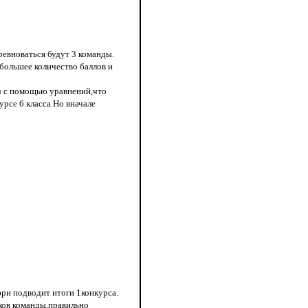
ревноваться будут 3 команды.
большее количество баллов и
ч с помощью уравнений,что
рсе 6 класса.Но вначале
юри подводит итоги 1конкурса.
ков команды,правильно