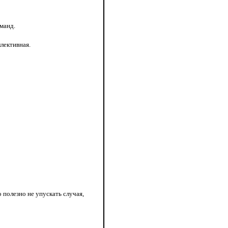
манд.
лективная.
 полезно не упускать случая,