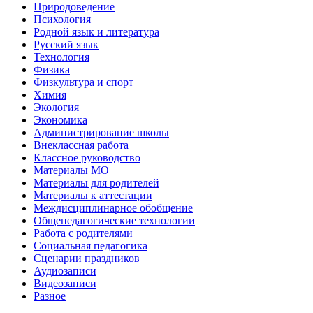
Природоведение
Психология
Родной язык и литература
Русский язык
Технология
Физика
Физкультура и спорт
Химия
Экология
Экономика
Администрирование школы
Внеклассная работа
Классное руководство
Материалы МО
Материалы для родителей
Материалы к аттестации
Междисциплинарное обобщение
Общепедагогические технологии
Работа с родителями
Социальная педагогика
Сценарии праздников
Аудиозаписи
Видеозаписи
Разное