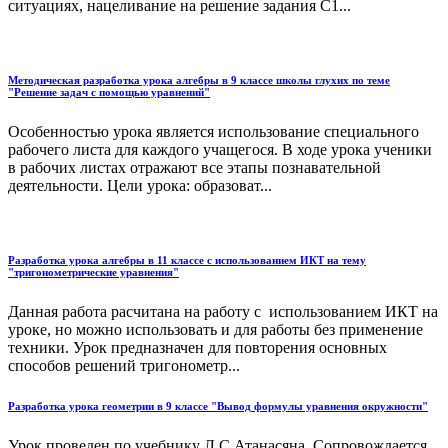
ситуациях, нацеливание на решение задания С1...
Методическая разработка урока алгебры в 9 классе школы глухих по теме
"Решение задач с помощью уравнений"
Особенностью урока является использование специального
рабочего листа для каждого учащегося. В ходе урока ученики
в рабочих листах отражают все этапы познавательной
деятельности. Цели урока: образоват...
Разработка урока алгебры в 11 классе с использованием ИКТ на тему
"тригонометрические уравнения"
Данная работа расчитана на работу с использованием ИКТ на
уроке, но можно использовать и для работы без применение
техники. Урок предназначен для повторения основных
способов решений тригонометр...
Разработка урока геометрии в 9 классе "Вывод формулы уравнения окружности"
Урок проведен по учебнику Л.С.Атанасяна. Сопровождается