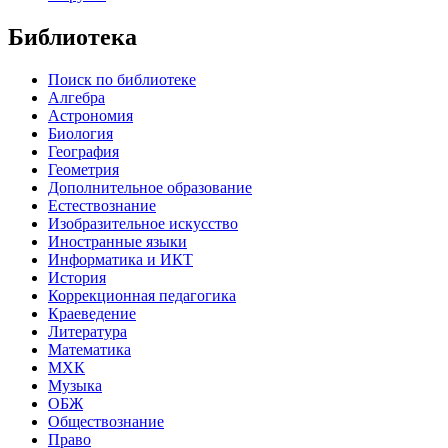
Библиотека
Поиск по библиотеке
Алгебра
Астрономия
Биология
География
Геометрия
Дополнительное образование
Естествознание
Изобразительное искусство
Иностранные языки
Информатика и ИКТ
История
Коррекционная педагогика
Краеведение
Литература
Математика
МХК
Музыка
ОБЖ
Обществознание
Право